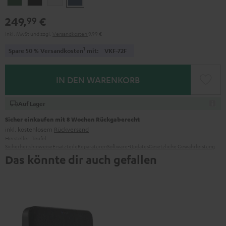
Green
Black
White
Blue
249,
€
99
Inkl. MwSt
und zzgl.
Versandkosten
9,99 €
1
Spare 50 % Versandkosten
mit:
VKF-72F
IN DEN WARENKORB
Auf Lager
Sicher einkaufen mit 8 Wochen Rückgaberecht
inkl. kostenlosem
Rückversand
Hersteller:
Teufel
Sicherheitshinweise
Ersatzteile
Reparaturen
Software-Updates
Gesetzliche Gewährleistung
Das könnte dir auch gefallen