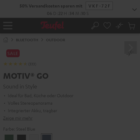
ZUM
50% Versandkosten sparen mit
VKF-72F
NHALT
RINGEN
06
D
:
22
H
:
34
M
:
09
S
No
Abs
Startseite
Suche
Artike
im
BLUETOOTH
OUTDOOR
Waren
SALE
(333)
MOTIV® GO
Sound in Style
Ideal für Bad, Küche oder Outdoor
Volles Stereopanorama
Integrierter Akku, tragbar
Zeige mir mehr
Farbe:
Steel Blue
Ivy
Night
Silver
Steel