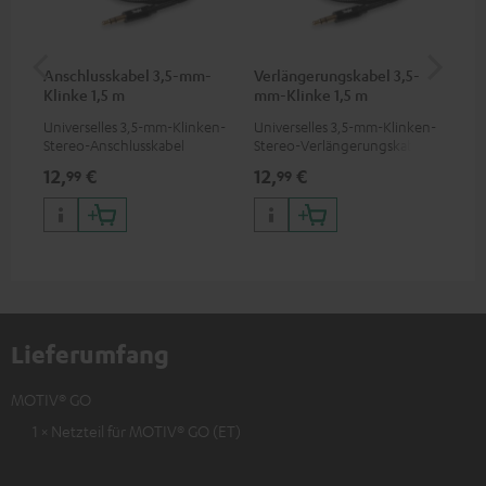
Anschlusskabel 3,5-mm-
Verlängerungskabel 3,5-
MO
Klinke 1,5 m
mm-Klinke 1,5 m
Universelles 3,5-mm-Klinken-
Universelles 3,5-mm-Klinken-
Pra
Stereo-Anschlusskabel
Stereo-Verlängerungskabel
de
2 
12,
€
12,
€
24
99
99
Lieferumfang
MOTIV® GO
1 × Netzteil für MOTIV® GO (ET)