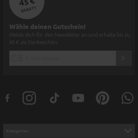
45 €
RABATT
N
Wähle deinen Gutschein!
Melde dich für den Newsletter an und erhalte bis zu
e
45 € als Dankeschön.
w
s
JETZT
EMAIL
l
ANME
WIDGET
e
t
t
e
r
a
n
Kategorien
m