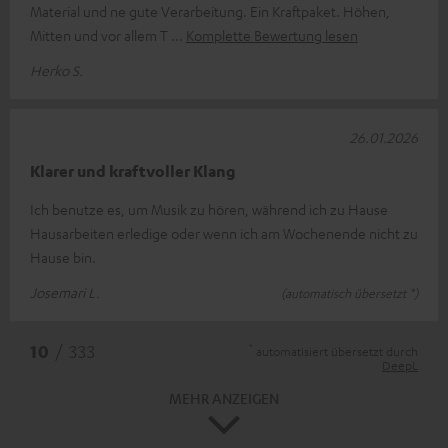
Material und ne gute Verarbeitung. Ein Kraftpaket. Höhen,
Mitten und vor allem T
Komplette Bewertung lesen
Herko S.
26.01.2026
Klarer und kraftvoller Klang
Ich benutze es, um Musik zu hören, während ich zu Hause
Hausarbeiten erledige oder wenn ich am Wochenende nicht zu
Hause bin.
Josemari L.
(automatisch übersetzt *)
*
10
/ 333
automatisiert übersetzt durch
DeepL
MEHR ANZEIGEN