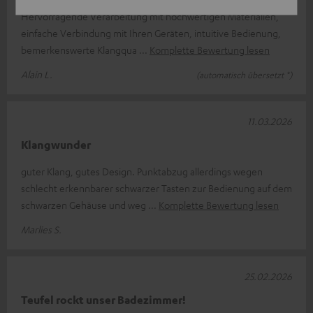
Hervorragende Verarbeitung mit hochwertigen Materialien,
einfache Verbindung mit Ihren Geräten, intuitive Bedienung,
bemerkenswerte Klangqua
Komplette Bewertung lesen
Alain L.
(automatisch übersetzt *)
11.03.2026
Klangwunder
guter Klang, gutes Design. Punktabzug allerdings wegen
schlecht erkennbarer schwarzer Tasten zur Bedienung auf dem
schwarzen Gehäuse und weg
Komplette Bewertung lesen
Marlies S.
25.02.2026
Teufel rockt unser Badezimmer!