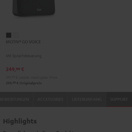
MOTIV®
MOTIV®
MOTIV® GO VOICE
GO
GO
VOICE
VOICE
Mit Sprachsteuerung
Night
Silver
Black
White
249,
€
99
199,
99
€
Letzter niedrigster Preis
99
299,
€
Originalpreis
BEWERTUNGEN
ACCESSORIES
LIEFERUMFANG
SUPPORT
Highlights