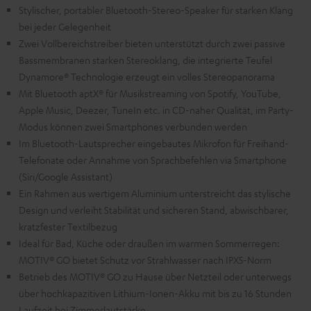
Stylischer, portabler Bluetooth-Stereo-Speaker für starken Klang
bei jeder Gelegenheit
Zwei Vollbereichstreiber bieten unterstützt durch zwei passive
Bassmembranen starken Stereoklang, die integrierte Teufel
Dynamore® Technologie erzeugt ein volles Stereopanorama
Mit Bluetooth aptX® für Musikstreaming von Spotify, YouTube,
Apple Music, Deezer, TuneIn etc. in CD-naher Qualität, im Party-
Modus können zwei Smartphones verbunden werden
Im Bluetooth-Lautsprecher eingebautes Mikrofon für Freihand-
Telefonate oder Annahme von Sprachbefehlen via Smartphone
(Siri/Google Assistant)
Ein Rahmen aus wertigem Aluminium unterstreicht das stylische
Design und verleiht Stabilität und sicheren Stand, abwischbarer,
kratzfester Textilbezug
Ideal für Bad, Küche oder draußen im warmen Sommerregen:
MOTIV® GO bietet Schutz vor Strahlwasser nach IPX5-Norm
Betrieb des MOTIV® GO zu Hause über Netzteil oder unterwegs
über hochkapazitiven Lithium-Ionen-Akku mit bis zu 16 Stunden
Laufzeit bei Zimmerlautstärke