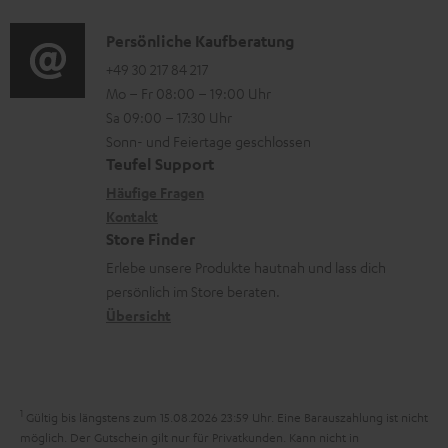
l
d
a
n
a
i
K
Persönliche Kaufberatung
t
e
d
o
o
+49 30 217 84 217
i
n
e
Mo – Fr 08:00 – 19:00 Uhr
-
n
o
z
n
Sa 09:00 – 17:30 Uhr
L
t
n
u
Sonn- und Feiertage geschlossen
e
a
e
Teufel Support
m
x
k
n
Häufige Fragen
V
i
Kontakt
t
z
e
Store Finder
k
d
u
r
Erlebe unsere Produkte hautnah und lass dich
o
a
r
s
persönlich im Store beraten.
n
t
G
Übersicht
a
e
a
n
n
r
d
a
1
Gültig bis längstens zum 15.08.2026 23:59 Uhr.
Eine Barauszahlung ist nicht
n
möglich. Der Gutschein gilt nur für Privatkunden. Kann nicht in