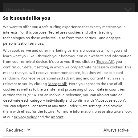
HEIMKINO
e
Unternehmen
l
So it sounds like you
HEIMKINO-KOMPLETTANLAGEN
SUPPORT
d
Teufel Onlineshops
We want to offer you a safe surfing experience that exactly matches your
interests. For this purpose, Teufel uses cookies and other tracking
SOUNDBARS
u
KARRIERE
technologies on these websites - also from third parties - and engages
DEUTSCHLAND
personalization services.
n
STEREO
With cookies, we and other marketing partners process data from you and
PRESSE & MARKETING
g
learn what you like - through your behaviour on our website and information
ÖSTERREICH
SMART HOME
from your terminal device. It's up to you: If you click on
"Reject All"
, you
GESCHÄFTSKUNDEN
confirm our default setting, in which we only activate necessary cookies. This
means that you will receive recommendations, but they will be selected
SCHWEIZ
BLUETOOTH-LAUTSPRECHER
PARTNERPROGRAMM
randomly. You receive personalized advertising and content that is really
relevant to you by clicking
"Accept All"
. Here you agree to the use of all
KOPFHÖRER
cookies as well as to the transfer and processing of your data in countries
NIEDERLANDE
BLOG
outside the EU/EEA. For an individual selection, you can also activate or
deactivate each category individually and confirm with
"Accept selection"
.
BLUETOOTH-KOPFHÖRER
NEWSLETTER
You can adjust all consents at any time under "Data settings" and revoke
BELGIEN
them with effect for the future. For more information, please also take a look
STEREOANLAGEN
at our
privacy policy
and the
imprint
.
STORES
FRANKREICH
LAUTSPRECHER
Required
Always active
DEINE VORTEILE BEI TEUFEL