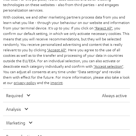
technologies on these websites - also from third parties - and engages
personalization services.
SAVE UP TO
€ 45
With cookies, we and other marketing partners process data from you and
learn what you like - through your behaviour on our website and information
from your terminal device. It's up to you: If you click on
"Reject All"
, you
confirm our default setting, in which we only activate necessary cookies. This
means that you will receive recommendations, but they will be selected
S
Choose your bonus!
randomly. You receive personalized advertising and content that is really
relevant to you by clicking
"Accept All"
. Here you agree to the use of all
Subscribe to the newsletter and receive up to € 45
u
cookies as well as to the transfer and processing of your data in countries
as a thank you.
b
outside the EU/EEA. For an individual selection, you can also activate or
deactivate each category individually and confirm with
"Accept selection"
.
s
You can adjust all consents at any time under "Data settings" and revoke
REGIST
EMAIL
them with effect for the future. For more information, please also take a look
c
at our
privacy policy
and the
imprint
.
WIDGET
r
Required
Always active
i
b
Analysis
e
Marketing
t
o