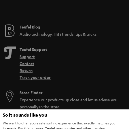
Kann ich mit jedem Bluetooth-Lautsprecher Radio
hören?
Auch wenn dein Bluetooth-Lautsprecher kein integriertes
Radiomodul
hat,
musst du unterwegs nicht zwangsläufig auf deine Lieblingsradiosendung
Teufel Blog
verzichten. Alternativ kannst du eine Bluetooth-Verbindung mit deinem
Audio technology, HiFi trends, tips & tricks
Smartphone herstellen und über kostenlose Radio-Apps deine
Lieblingssender hören. Hierzu ist lediglich eine Internetverbindung mit
dem Smartphone nötig. Aber Vorsicht bei der Nutzung von mobilen
Teufel Support
Daten: es kann durchaus sein, dass der Datenverbrauch schnell ansteigt.
Support
Daher empfiehlt sich diese Lösung eher für das heimische WLAN-
Contact
Netzwerk.
Return
Track your order
Store Finder
Experience our products up close and let us advise you
personally in the store.
So it sounds like you
We want to offer you a safe surfing experience that exactly matches your
interests. For this purpose, Teufel uses cookies and other tracking