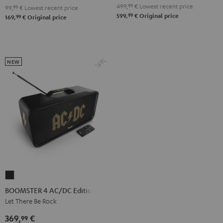
499,
99
€
Lowest recent price
99,
99
€
Lowest recent price
99
599,
€
Original price
99
169,
€
Original price
NEW
BOOMSTER
4
BOOMSTER 4 AC/DC Edition
AC/DC
Let There Be Rock
Edition
369,
€
99