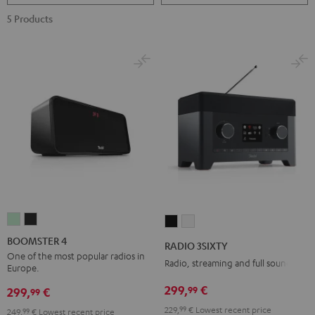
5 Products
BOOMSTER
BOOMSTER
RADIO
RADIO
4
4
3SIXTY
3SIXTY
BOOMSTER 4
RADIO 3SIXTY
Mint
Night
Black
white
One of the most popular radios in
Radio, streaming and full sound
Europe.
Green
Black
299,
€
99
299,
€
99
229,
99
€
Lowest recent price
249,
99
€
Lowest recent price