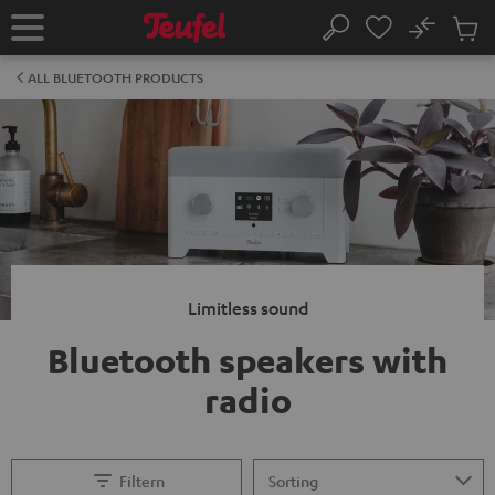
KIP TO
No
ONTENT
Sub
Home
Search
Cart
items
ALL BLUETOOTH PRODUCTS
Limitless sound
Bluetooth speakers with
radio
Filtern