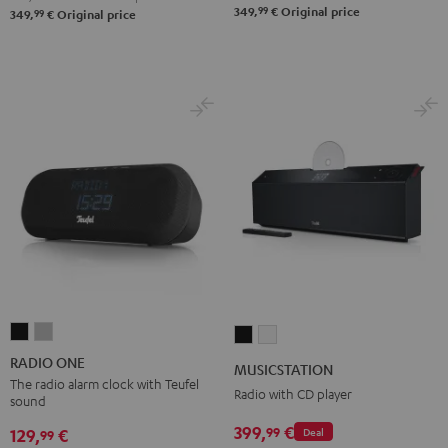
99
349,
€
Original price
99
349,
€
Original price
RADIO
RADIO
MUSICSTATION
MUSICSTATION
ONE
ONE
Black
white
RADIO ONE
MUSICSTATION
Black
Light
The radio alarm clock with Teufel
Radio with CD player
sound
Gray
399,
€
99
129,
€
Deal
99