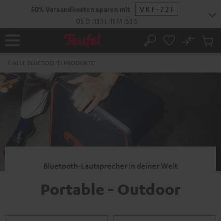
ZUM
50% Versandkosten sparen mit
VKF-72F
NHALT
RINGEN
05
D
:
13
H
:
11
M
:
52
S
No
Abs
Startseite
Suche
Artike
im
ALLE BLUETOOTH PRODUKTE
Waren
Bluetooth-Lautsprecher in deiner Welt
Portable - Outdoor