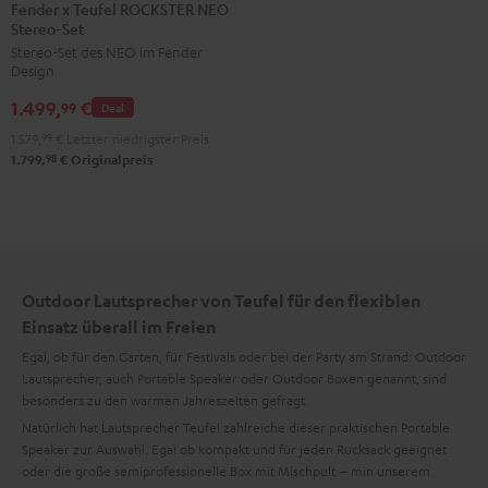
x
Fender x Teufel ROCKSTER NEO
Stereo-Set
Teufel
Stereo-Set des NEO im Fender
ROCKSTER
Design
NEO
1.499,
€
Stereo-
99
Deal
Set
1.579,
99
€
Letzter niedrigster Preis
Black
98
1.799,
€
Originalpreis
&
Steel
Outdoor Lautsprecher von Teufel für den flexiblen
Einsatz überall im Freien
Egal, ob für den Garten, für Festivals oder bei der Party am Strand: Outdoor
Lautsprecher, auch Portable Speaker oder Outdoor Boxen genannt, sind
besonders zu den warmen Jahreszeiten gefragt.
Natürlich hat Lautsprecher Teufel zahlreiche dieser praktischen Portable
Speaker zur Auswahl. Egal ob kompakt und für jeden Rucksack geeignet
oder die große semiprofessionelle Box mit Mischpult – min unserem