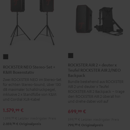
ROCKSTER
ROCKSTER
AIR
NEO
ROCKSTER AIR 2 + deuter x
ROCKSTER NEO Stereo-Set +
Teufel ROCKSTER AIR 2/NEO
2
Stereo-
K&M Boxenstativ
Backpack
+
Set
Zwei ROCKSTER NEO im Stereo-Set
Bundle bestehend aus ROCKSTER
deuter
für echten Stereo-Sound, über 130
+
AIR 2 und deuter x Teufel
dB maximaler Schalldruckpegel,
x
ROCKSTER AIR 2 Backpack – trage
K&M
inklusive 2 x Standfüße von K&M
den ROCKSTER AIR 2 überall hin
Teufel
Boxenstativ
und Cordial XLR-Kabel
und drehe dabei voll auf
ROCKSTER
Schwarz
1.579,
€
99
699,
€
99
AIR
1.399,
99
€
Letzter niedrigster Preis
2/NEO
599,
99
€
Letzter niedrigster Preis
96
2.059,
€
Originalpreis
99
799,
€
Originalpreis
Backpack