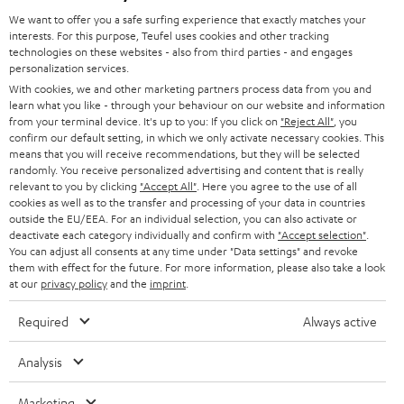
l
We want to offer you a safe surfing experience that exactly matches your
HEIMKINO-KOMPLETTANLAGEN
interests. For this purpose, Teufel uses cookies and other tracking
SUPPORT
d
Teufel Onlineshops
technologies on these websites - also from third parties - and engages
personalization services.
SOUNDBARS
u
KARRIERE
DEUTSCHLAND
With cookies, we and other marketing partners process data from you and
n
learn what you like - through your behaviour on our website and information
STEREO
PRESSE & MARKETING
from your terminal device. It's up to you: If you click on
"Reject All"
, you
g
confirm our default setting, in which we only activate necessary cookies. This
ÖSTERREICH
SMART HOME
means that you will receive recommendations, but they will be selected
GESCHÄFTSKUNDEN
randomly. You receive personalized advertising and content that is really
relevant to you by clicking
"Accept All"
. Here you agree to the use of all
SCHWEIZ
BLUETOOTH-LAUTSPRECHER
PARTNERPROGRAMM
cookies as well as to the transfer and processing of your data in countries
outside the EU/EEA. For an individual selection, you can also activate or
KOPFHÖRER
deactivate each category individually and confirm with
"Accept selection"
.
NIEDERLANDE
BLOG
You can adjust all consents at any time under "Data settings" and revoke
BLUETOOTH-KOPFHÖRER
them with effect for the future. For more information, please also take a look
NEWSLETTER
at our
privacy policy
and the
imprint
.
BELGIEN
STEREOANLAGEN
STORES
Required
Always active
FRANKREICH
LAUTSPRECHER
DEINE VORTEILE BEI TEUFEL
Analysis
POLEN
ULTIMA-SERIE
TEUFEL STORY
Marketing