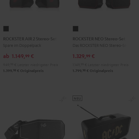
ROCKSTER
ROCKSTER
AIR
NEO
ROCKSTER AIR 2 Stereo-Set
ROCKSTER NEO Stereo-Set
2
Stereo-
Spare im Doppelpack
Das ROCKSTER NEO Stereo-Set
Stereo-
Set
ab
1.149,
€
1.329,
€
99
99
Set
Schwarz
949,
99
€
Letzter niedrigster Preis
1.149,
99
€
Letzter niedrigster Preis
Schwarz
98
98
1.399,
€
Originalpreis
1.799,
€
Originalpreis
NEU