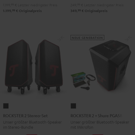
1.199,
99
€
Letzter niedrigster Preis
249,
99
€
Letzter niedrigster Preis
99
99
1.199,
€
Originalpreis
349,
€
Originalpreis
NEUE GENERATION
ROCKSTER
ROCKSTER
2
2
ROCKSTER 2 Stereo-Set
ROCKSTER 2 + Shure PGA58
Stereo-
+
Unser größter Bluetooth-Speaker
Unser größter Bluetooth-Speaker
im Stereo-Bundle
mit Mikrofon
Set
Shure