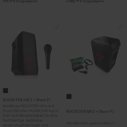
98
99
599,
€
Originalpreis
1.088,
€
Originalpreis
Green
Red
ROCKSTER
ROCKSTER
AIR
ROCKSTER AIR 2 + Shure PGA58
NEO
2
Bundle aus ROCKSTER AIR 2 und
+
Shure Mikrofon PGA58 (inkl 4,6 m
ROCKSTER NEO + Shure PGA58
+
XLR->XLR Mikrofonkabel) für eine
Shure
Shure
hochwertige, lautstarke,
Mit Mikrofon, spare im Bundle
PGA58
verzerrungsfreie Musik- und
PGA58