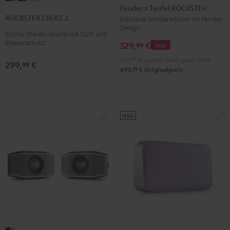
x
Fender x Teufel ROCKSTER AIR 2
CROSS
CROSS
CROSS
Teufel
ROCKSTER CROSS 2
Exklusive Sonderedition im Fender
2
2
2
Design
ROCKSTER
Echter Stereo-Sound mit Gurt und
Black
Black
Light
AIR
Wasserschutz
529,
€
99
Deal
&
&
Gray
2
Green
Red
629,
99
€
Letzter niedrigster Preis
299,
€
99
Black
99
699,
€
Originalpreis
&
Steel
NEU