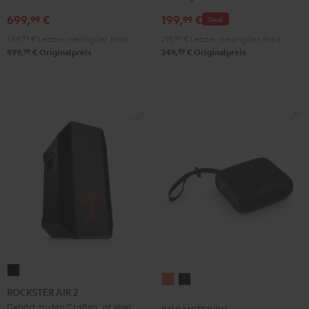
699,
€
199,
€
99
99
Deal
599,
99
€
Letzter niedrigster Preis
219,
99
€
Letzter niedrigster Preis
99
99
899,
€
Originalpreis
249,
€
Originalpreis
ROCKSTER
BOOMSTER
BOOMSTER
AIR
ROCKSTER AIR 2
GO
GO
2
Gehört zu den Großen, ist aber