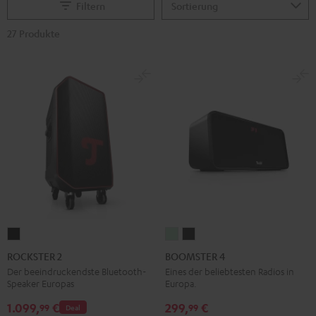
Filtern
27 Produkte
ROCKSTER
BOOMSTER
BOOMSTER
2
4
4
ROCKSTER 2
BOOMSTER 4
Schwarz
Mint
Night
Der beeindruckendste Bluetooth-
Eines der beliebtesten Radios in
Speaker Europas
Europa.
Green
Black
1.099,
€
299,
€
99
99
Deal