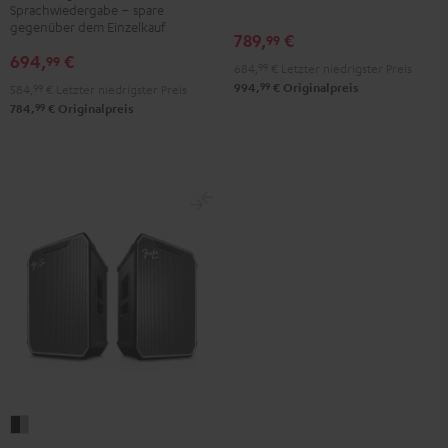
Sprachwiedergabe – spare
Schwarz
Schwarz
gegenüber dem Einzelkauf
789,
€
99
694,
€
99
684,
99
€
Letzter niedrigster Preis
99
994,
€
Originalpreis
584,
99
€
Letzter niedrigster Preis
99
784,
€
Originalpreis
Fender