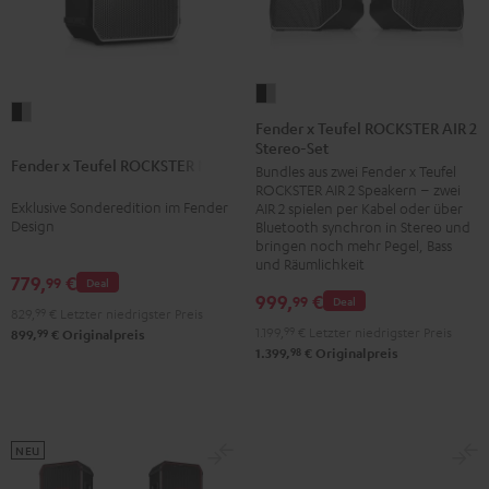
Fender
Fender
x
Fender x Teufel ROCKSTER AIR 2
x
Stereo-Set
Teufel
Fender x Teufel ROCKSTER NEO
Teufel
Bundles aus zwei Fender x Teufel
ROCKSTER
ROCKSTER AIR 2 Speakern – zwei
ROCKSTER
AIR
Exklusive Sonderedition im Fender
AIR 2 spielen per Kabel oder über
NEO
2
Design
Bluetooth synchron in Stereo und
Black
bringen noch mehr Pegel, Bass
Stereo-
und Räumlichkeit
&
Set
779,
€
99
Deal
Steel
999,
€
99
Deal
Black
829,
99
€
Letzter niedrigster Preis
&
1.199,
99
€
Letzter niedrigster Preis
99
899,
€
Originalpreis
98
1.399,
€
Originalpreis
Steel
NEU