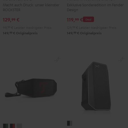
2
2
2
Teufel
Macht auch Druck: unser kleinster
Exklusive Sonderedition im Fender
ROCKSTER
Design
Black
Gray
Night
ROCKSTER
&
&
Black
GO
129,
€
119,
€
99
99
Deal
Red
Black
2
99,
99
€
Letzter niedrigster Preis
129,
99
€
Letzter niedrigster Preis
Black
99
99
149,
€
Originalpreis
149,
€
Originalpreis
&
Steel
Fender
ROCKSTER
ROCKSTER
ROCKSTER