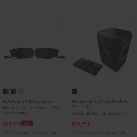
Schwarz
ROCKSTER
ROCKSTER
ROCKSTER
ROCKSTER
NEO
CROSS
CROSS
CROSS
ROCKSTER NEO + AlphaTheta
ROCKSTER CROSS 2 Stereo-Set
DDJ-FLX2
+
2
2
2
Bluetooth-Speaker-Paar mit IPX5-
Zertifizierung
ROCKSTER NEO mit DJ-Controller
AlphaTheta
Stereo-
Stereo-
Stereo-
DDJ-
Set
Set
Set
569,
€
869,
€
99
99
Deal
FLX2
Black
Black
Light
579,
99
€
Letzter niedrigster Preis
769,
99
€
Letzter niedrigster Preis
Schwarz
&
&
Gray