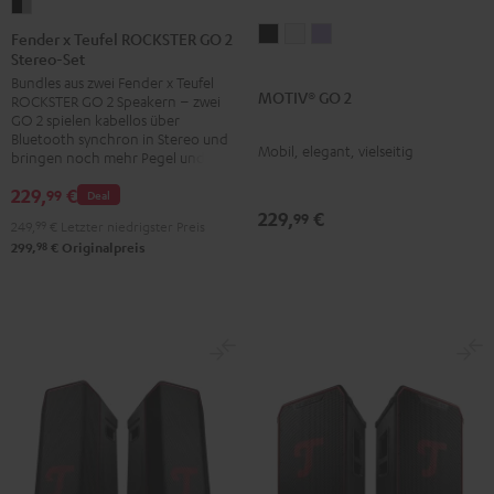
Fender
x
MOTIV®
MOTIV®
MOTIV®
Fender x Teufel ROCKSTER GO 2
Stereo-Set
Teufel
GO
GO
GO
Bundles aus zwei Fender x Teufel
ROCKSTER
2
2
2
MOTIV® GO 2
ROCKSTER GO 2 Speakern – zwei
GO
Night
Silver
Soft
GO 2 spielen kabellos über
2
Bluetooth synchron in Stereo und
Black
White
Lavender
Mobil, elegant, vielseitig
bringen noch mehr Pegel und Bass
Stereo-
Set
229,
€
99
Deal
229,
€
Black
99
249,
99
€
Letzter niedrigster Preis
&
98
299,
€
Originalpreis
Steel