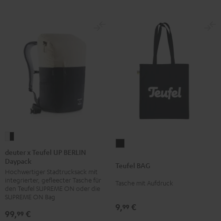
deuter
Teufel
x
deuter x Teufel UP BERLIN
BAG
Daypack
Teufel
Teufel BAG
Schwarz
Hochwertiger Stadtrucksack mit
UP
integrierter, gefleecter Tasche für
Tasche mit Aufdruck
BERLIN
den Teufel SUPREME ON oder die
Daypack
SUPREME ON Bag
9,
€
99
Bone
99,
€
99
&