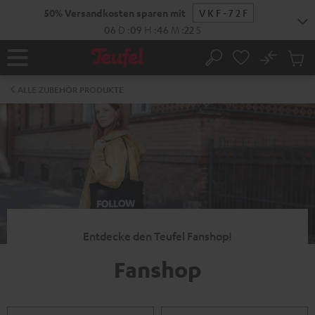
ZUM
50% Versandkosten sparen mit
VKF-72F
NHALT
RINGEN
06
D
:
09
H
:
46
M
:
22
S
No
Abs
Startseite
Suche
Artike
im
ALLE ZUBEHÖR PRODUKTE
Waren
Entdecke den Teufel Fanshop!
Fanshop