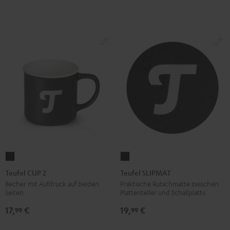
Weiß
Teufel
Teufel
CUP
SLIPMAT
Teufel CUP 2
Teufel SLIPMAT
2
Schwarz
Becher mit Aufdruck auf beiden
Praktische Rutschmatte zwischen
Seiten
Plattenteller und Schallplatte
Schwarz
17,
€
19,
€
99
99