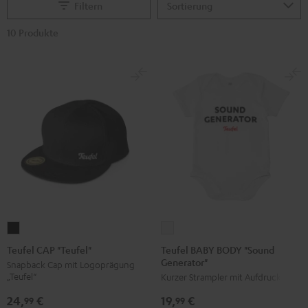
Filtern
10 Produkte
Teufel
Teufel
BABY
CAP
Teufel BABY BODY "Sound
Teufel CAP "Teufel"
Generator"
BODY
"Teufel"
Snapback Cap mit Logoprägung
„Teufel“
Kurzer Strampler mit Aufdruck
"Sound
Schwarz
Generator"
24,
€
19,
€
99
99