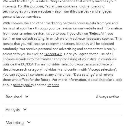
We want to offer you a safe surfing experience that exactly matches your
l
interests. For this purpose, Teufel uses cookies and other tracking
HEIMKINO-KOMPLETTANLAGEN
SUPPORT
technologies on these websites - also from third parties - and engages
d
Teufel Onlineshops
personalization services.
SOUNDBARS
u
KARRIERE
With cookies, we and other marketing partners process data from you and
DEUTSCHLAND
learn what you like - through your behaviour on our website and information
n
STEREO
from your terminal device. It's up to you: If you click on
"Reject All"
, you
PRESSE & MARKETING
g
confirm our default setting, in which we only activate necessary cookies. This
ÖSTERREICH
means that you will receive recommendations, but they will be selected
SMART HOME
GESCHÄFTSKUNDEN
randomly. You receive personalized advertising and content that is really
relevant to you by clicking
"Accept All"
. Here you agree to the use of all
SCHWEIZ
BLUETOOTH-LAUTSPRECHER
cookies as well as to the transfer and processing of your data in countries
PARTNERPROGRAMM
outside the EU/EEA. For an individual selection, you can also activate or
deactivate each category individually and confirm with
"Accept selection"
.
KOPFHÖRER
NIEDERLANDE
BLOG
You can adjust all consents at any time under "Data settings" and revoke
them with effect for the future. For more information, please also take a look
BLUETOOTH-KOPFHÖRER
at our
privacy policy
and the
imprint
.
NEWSLETTER
BELGIEN
STEREOANLAGEN
Required
Always active
STORES
FRANKREICH
LAUTSPRECHER
Analysis
DEINE VORTEILE BEI TEUFEL
POLEN
ULTIMA-SERIE
Marketing
TEUFEL STORY