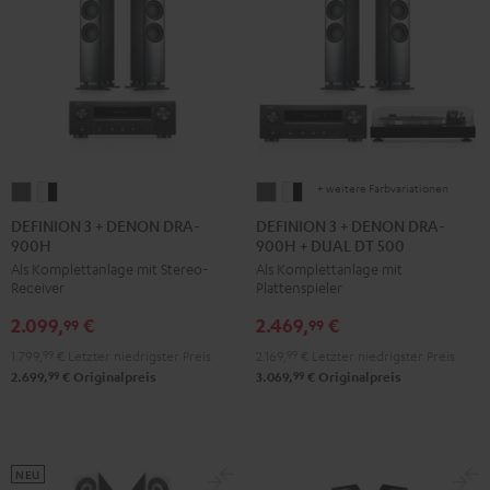
+ weitere Farbvariationen
DEFINION
DEFINION
DEFINION
DEFINION
3
3
3
3
DEFINION 3 + DENON DRA-
DEFINION 3 + DENON DRA-
900H
900H + DUAL DT 500
+
+
+
+
Als Komplettanlage mit Stereo-
Als Komplettanlage mit
DENON
DENON
DENON
DENON
Receiver
Plattenspieler
DRA-
DRA-
DRA-
DRA-
2.099,
€
2.469,
€
900H
900H
900H
900H
99
99
Anthrazit
Weiß
+
+
1.799,
99
€
Letzter niedrigster Preis
2.169,
99
€
Letzter niedrigster Preis
/
DUAL
DUAL
99
99
2.699,
€
Originalpreis
3.069,
€
Originalpreis
Schwarz
DT
DT
500
500
Anthrazit
Weiß
NEU
/