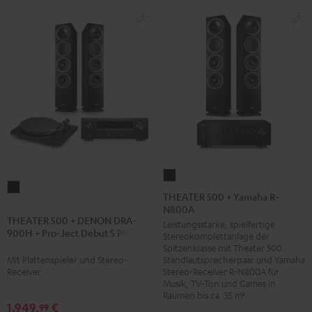
Schwarz
THEATER
THEATER
500
THEATER 500 + Yamaha R-
500
N800A
+
THEATER 500 + DENON DRA-
+
Leistungsstarke, spielfertige
Yamaha
900H + Pro-Ject Debut S Phono
Stereokomplettanlage der
DENON
R-
Spitzenklasse mit Theater 500
DRA-
N800A
Mit Plattenspieler und Stereo-
Standlautsprecherpaar und Yamaha
900H
Receiver
Stereo-Receiver R-N800A für
Schwarz
Musik, TV-Ton und Games in
+
Räumen bis ca. 35 m²
Pro-
1.949,
€
99