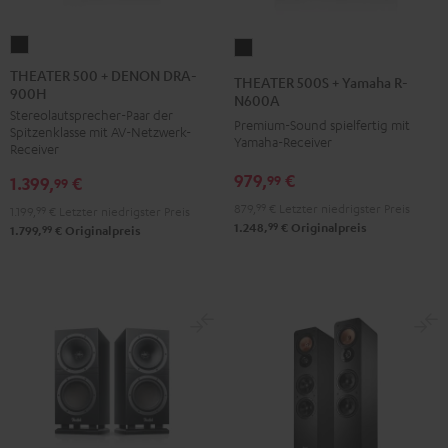
THEATER
THEATER
500
500S
THEATER 500 + DENON DRA-
THEATER 500S + Yamaha R-
900H
+
+
N600A
Stereolautsprecher-Paar der
DENON
Yamaha
Premium-Sound spielfertig mit
Spitzenklasse mit AV-Netzwerk-
DRA-
Yamaha-Receiver
R-
Receiver
900H
N600A
979,
€
99
1.399,
€
99
Schwarz
Schwarz
879,
99
€
Letzter niedrigster Preis
1.199,
99
€
Letzter niedrigster Preis
99
1.248,
€
Originalpreis
99
1.799,
€
Originalpreis