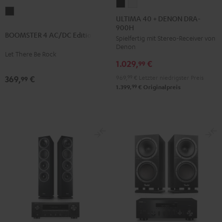
ULTIMA
ULTIMA
BOOMSTER
40
40
ULTIMA 40 + DENON DRA-
4
900H
+
+
BOOMSTER 4 AC/DC Edition
AC/DC
Spielfertig mit Stereo-Receiver von
DENON
DENON
Denon
Edition
DRA-
DRA-
Let There Be Rock
Night
1.029,
€
900H
900H
99
Black
Schwarz
Weiß
969,
99
€
Letzter niedrigster Preis
369,
€
99
99
1.399,
€
Originalpreis