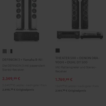
Schwarz
THEATER
DEFINION
DEFINION
500
3
3
THEATER 500 + DENON DRA-
DEFINION 3 + Yamaha R-N800A
900H + DUAL DT 500
+
+
+
Die DEFINION 3 mit passendem
Mit Plattenspieler und Stereo-
DENON
Yamaha
Yamaha
Stereo-Receiver
Receiver
DRA-
R-
R-
2.349,
€
99
1.769,
€
900H
99
N800A
N800A
+
2.049,
99
€
Letzter niedrigster Preis
Anthrazit
Weiß
1.569,
99
€
Letzter niedrigster Preis
99
2.898,
€
Originalpreis
DUAL
99
2.169,
€
Originalpreis
/
DT
Schwarz
500