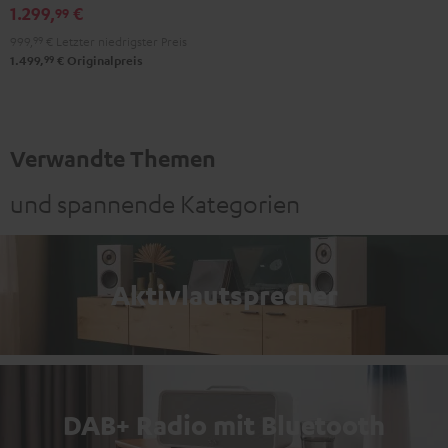
1.299,
€
99
Schwarz
999,
99
€
Letzter niedrigster Preis
99
1.499,
€
Originalpreis
Verwandte Themen
und spannende Kategorien
Aktivlautsprecher
DAB+ Radio mit Bluetooth