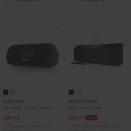
RADIO
RADIO
MUSICSTATION
MUSICSTATION
ONE
ONE
Schwarz
Weiß
RADIO ONE
MUSICSTATION
Black
Light
Der Wecker mit dem Teufel Sound
Radio mit CD-Player
Gray
129,
€
399,
€
99
99
Deal
99,
99
€
Letzter niedrigster Preis
499,
99
€
Letzter niedrigster Preis