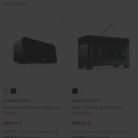
29 Produkte
BOOMSTER
BOOMSTER
RADIO
RADIO
4
4
3SIXTY
3SIXTY
BOOMSTER 4
RADIO 3SIXTY
Mint
Night
Schwarz
Weiß
Eines der beliebtesten Radios in
Radio, Streaming und bester
Europa.
Raumklang
Green
Black
299,
€
299,
€
99
99
249,
99
€
Letzter niedrigster Preis
229,
99
€
Letzter niedrigster Preis
99
99
349,
€
Originalpreis
349,
€
Originalpreis