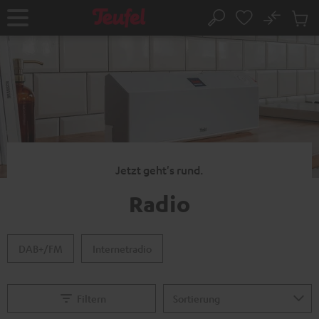
ZUM
NHALT
No
Abs
Startseite
Suche
RINGEN
Artike
im
Waren
Jetzt geht's rund.
Radio
DAB+/FM
Internetradio
Filtern