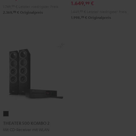
1.649,
€
99
Ject
1.749,
99
€
Letzter niedrigster Preis
Debut
1.449,
99
€
Letzter niedrigster Preis
99
2.369,
€
Originalpreis
99
1.998,
€
Originalpreis
S
Phono
Schwarz
THEATER
500
THEATER 500 KOMBO 2
KOMBO
Mit CD-Receiver mit WLAN
2