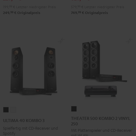
SE
SE
199,
99
€
Letzter niedrigster Preis
579,
99
€
Letzter niedrigster Preis
Schwarz
Weiß
99
99
249,
€
Originalpreis
749,
€
Originalpreis
THEATER
ULTIMA
ULTIMA
500
40
40
THEATER 500 KOMBO 2 VINYL
ULTIMA 40 KOMBO 3
250
KOMBO
KOMBO
KOMBO
Spielfertig mit CD-Receiver und
Mit Plattenspieler und CD-Receiver
2
3
3
Spotify
mit WLAN