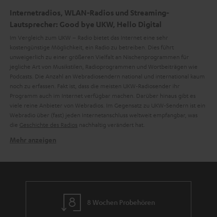
Internetradios, WLAN-Radios und Streaming-
Lautsprecher: Good bye UKW, Hello Digital
Im Vergleich zum UKW – Radio bietet das Internet eine sehr
kostengünstige Möglichkeit, ein Radio zu betreiben. Dies führt
unweigerlich zu einer größeren Vielfalt an Nischenprogrammen für
jegliche Art von Musikstilen, Radioprogrammen und Wortbeiträgen wie
Podcasts. Die Anzahl an Webradiosendern national und international kaum
noch zu erfassen. Fakt ist, dass die meisten UKW-Radiosender ihr
Programm auch im Internet verfügbar machen. Darüber hinaus gibt es
viele reine Anbieter von Webradios. Im Gegensatz zu UKW-Sendern ist ein
Webradio über (fast) jeden Internetanschluss weltweit empfangbar, was
die
Geschichte des Radios
nachhaltig verändert hat.
Mehr anzeigen
Küchenradios von Teufel: Das RADIO 3SIXTY
Ein Küchenradio ist viel mehr als nur ein Radio. Es begleitet dich durch den
ganzen Tag. Beim Frühstück, während du Nachrichten hörst, beim Kochen
mit deiner persönlichen Playlist und natürlich beim Abendessen mit
deinem Lieblingsradiosender. Egal ob du die Hits aus deiner Stadt oder
dem Land deiner Wahl hören möchtest. Mit nativem Internetradio, DAB+,
8 Wochen Probehören
FM Radio, Spotify Connect, Amazon Music und Bluetooth hast du mit dem
RADIO 3SIXTY die Freiheit genau das zu hören, was du möchtest. Wichtig