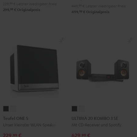
229,
99
€
Letzter niedrigster Preis
449,
99
€
Letzter niedrigster Preis
99
299,
€
Originalpreis
99
499,
€
Originalpreis
Teufel
Teufel
ULTIMA
ULTIMA
ONE
ONE
20
20
Teufel ONE S
ULTIMA 20 KOMBO 3 SE
S
S
KOMBO
KOMBO
Unser kleinster WLAN-Speaker
Mit CD-Receiver und Spotify
Schwarz
Weiß
3
3
229,
€
629,
€
99
99