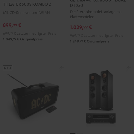
500S
THEATER 500S KOMBO 2
DT 250
KOMBO
KOMBO
KOMBO
Die Stereokomplettanlage mit
3
3
Mit CD-Receiver und WLAN
2
Plattenspieler
+
+
Schwarz
899,
€
99
1.029,
€
DUAL
DUAL
99
699,
99
€
Letzter niedrigster Preis
DT
DT
969,
99
€
Letzter niedrigster Preis
99
1.049,
€
Originalpreis
250
250
99
1.249,
€
Originalpreis
Schwarz
Weiß
NEU