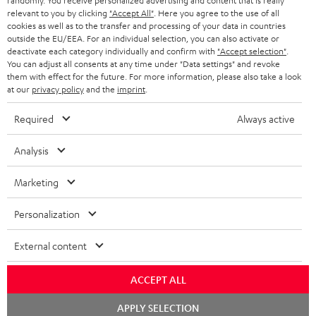
randomly. You receive personalized advertising and content that is really
relevant to you by clicking
"Accept All"
. Here you agree to the use of all
cookies as well as to the transfer and processing of your data in countries
outside the EU/EEA. For an individual selection, you can also activate or
deactivate each category individually and confirm with
"Accept selection"
.
You can adjust all consents at any time under "Data settings" and revoke
them with effect for the future. For more information, please also take a look
at our
privacy policy
and the
imprint
.
Required
Always active
Analysis
Marketing
Personalization
External content
ACCEPT ALL
Chat
APPLY SELECTION
starten