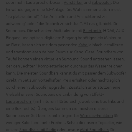
oder mehr Lautsprecherboxen,
Verstärker
und
Subwoofer
. Die
Einwände gegen eine 5.1-Anlage fürs Wohnzimmer lauten meist
“zu platzraubend”, “das Aufstellen und Ausrichten ist zu
aufwendig” oder “die Technik zu sichtbar”. All das gilt nicht für
Soundbars. Die schlanken Multitalente mit
Bluetooth
, HDMI, AUX-
Eingang und optisch-digitalem Eingang benötigen ein Minimum
an Platz, lassen sich mit dem passenden
Kabel
einfach installieren
und transformieren deinen Raum zur Klang-Oase. Soundbars von
Teufel können einen
virtuellen Surround-Sound
entstehen lassen,
der den „echten“
Komplettanlagen
durchaus das Wasser reichen
kann. Die meisten Soundbars kannst du mit passendem Subwoofer
direkt im Set zum vorteilhaften Preis erhalten oder nachträglich
durch einen Subwoofer upgraden. Zusätzlich unterstützen eine
Vielzahl unserer Soundbars die Einbindung von
Effekt-
Lautsprechern
(im hinteren Hörbereich jeweils eine Box links und
eine Box rechts). Übrigens kommen die meisten unserer
Soundbars im Set bereits mit integrierter
Wireless-Funktion
für
weniger Kabel und mehr Freiheit. Schau dir unsere Topseller, wie
unsere
Soundbars mit Radio
oder unsere
Mini-Soundbars
für