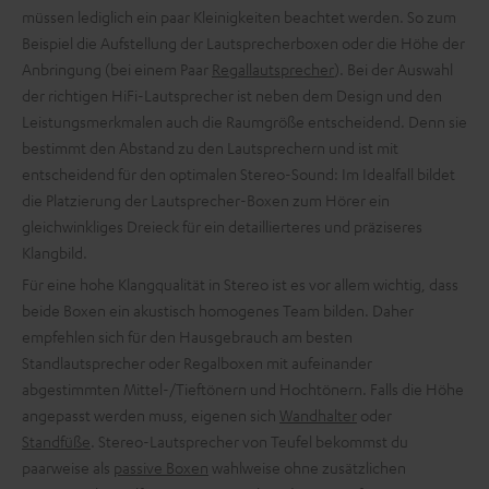
müssen lediglich ein paar Kleinigkeiten beachtet werden. So zum
Beispiel die Aufstellung der Lautsprecherboxen oder die Höhe der
Anbringung (bei einem Paar
Regallautsprecher
). Bei der Auswahl
der richtigen HiFi-Lautsprecher ist neben dem Design und den
Leistungsmerkmalen auch die Raumgröße entscheidend. Denn sie
bestimmt den Abstand zu den Lautsprechern und ist mit
entscheidend für den optimalen Stereo-Sound: Im Idealfall bildet
die Platzierung der Lautsprecher-Boxen zum Hörer ein
gleichwinkliges Dreieck für ein detaillierteres und präziseres
Klangbild.
Für eine hohe Klangqualität in Stereo ist es vor allem wichtig, dass
beide Boxen ein akustisch homogenes Team bilden. Daher
empfehlen sich für den Hausgebrauch am besten
Standlautsprecher oder Regalboxen mit aufeinander
abgestimmten Mittel-/Tieftönern und Hochtönern. Falls die Höhe
angepasst werden muss, eigenen sich
Wandhalter
oder
Standfüße
. Stereo-Lautsprecher von Teufel bekommst du
paarweise als
passive Boxen
wahlweise ohne zusätzlichen