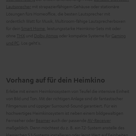
Lautsprecher
mit strapazierfähigem Gehäuse oder stationäre
Lösungen fürs Homeoffice, die besten Lautsprecher mit
ordentlich Watt für Musik, Multiroom-fähige Lautsprecherboxen
für dein
Smart Home
, leistungsstarke Heimkino-Sets mit oder
ohne
THX
und
Dolby Atmos
oder kompakte Systeme für
Gaming
und PC
. Los geht's.
Vorhang auf für dein Heimkino
Erlebe mit einem Heimkinosystem von Teufel die intensive Einheit
von Bild und Ton. Mit der richtigen Anlage sind dir fantastischer
Filmgenuss und üppiger Surround-Sound garantiert. Für ein
hochwertiges Heimkinosystem ist neben einem bildgewaltigen
Fernseher oder
Beamer
auch der passende
AV-Receiver
maßgeblich. Denn möchtest du z. B. ein 7.2-System anstelle des
klassischen 5.1-Systems installieren oder legst Wert auf Feinheiten