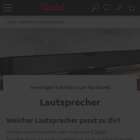
ZUM
NHALT
No
Abs
Startseite
Suche
RINGEN
Artike
im
ALLE LAUTSPRECHER PRODUKTE
Waren
In wenigen Schritten zum Top Sound
Lautsprecher
Welcher Lautsprecher passt zu dir?
Checke unsere Neuheiten oder nutze unsere
Teufel
Soundberatung
zur ersten Orientierung. Finde
portable Bluetooth