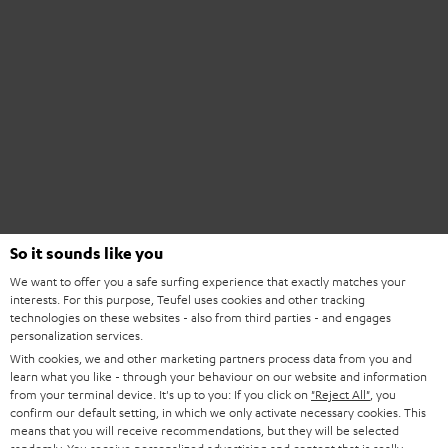
So it sounds like you
We want to offer you a safe surfing experience that exactly matches your
interests. For this purpose, Teufel uses cookies and other tracking
technologies on these websites - also from third parties - and engages
personalization services.
With cookies, we and other marketing partners process data from you and
learn what you like - through your behaviour on our website and information
from your terminal device. It's up to you: If you click on
"Reject All"
, you
confirm our default setting, in which we only activate necessary cookies. This
means that you will receive recommendations, but they will be selected