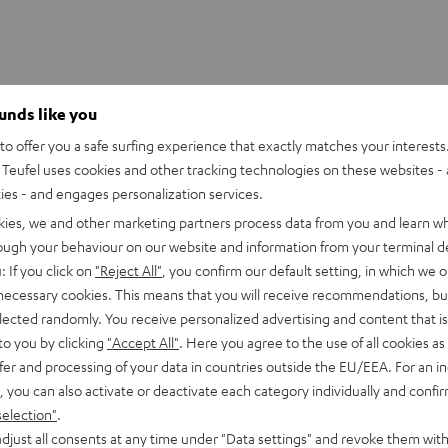
ounds like you
o offer you a safe surfing experience that exactly matches your interests.
Teufel uses cookies and other tracking technologies on these websites - 
ties - and engages personalization services.
kies, we and other marketing partners process data from you and learn w
rough your behaviour on our website and information from your terminal de
: If you click on
"Reject All"
, you confirm our default setting, in which we o
 necessary cookies. This means that you will receive recommendations, bu
elected randomly. You receive personalized advertising and content that is 
to you by clicking
"Accept All"
. Here you agree to the use of all cookies as 
fer and processing of your data in countries outside the EU/EEA. For an in
, you can also activate or deactivate each category individually and confi
selection"
.
djust all consents at any time under "Data settings" and revoke them with