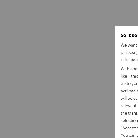
So it s
We want t
purpose, 
third par
With coo
like - th
up to you
activate
will be s
relevant 
the trans
selection
"Accept 
You can a