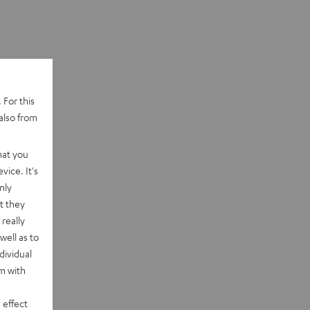
 For this
also from
hat you
vice. It's
nly
t they
really
well as to
dividual
rm with
 effect