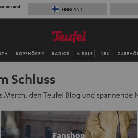
 sehen und
FINNLAND
OTH
KOPFHÖRER
RADIOS
SALE
NEU
ZUBEHÖ
m Schluss
les Merch, den Teufel Blog und spannende 
Fanshop