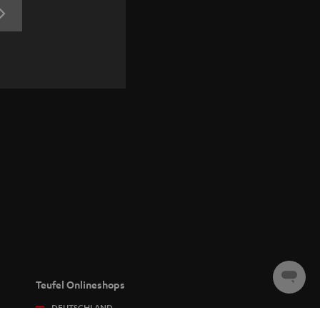
JETZT
ANMELDEN
Chat
Teufel Onlineshops
starten
DEUTSCHLAND