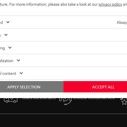
uture. For more information, please also take a look at our
privacy policy
an
ed
Alway
s
ing
lization
l content
APPLY SELECTION
ACCEPT ALL
Gratis Rückversand
Inhouse Kundenservice