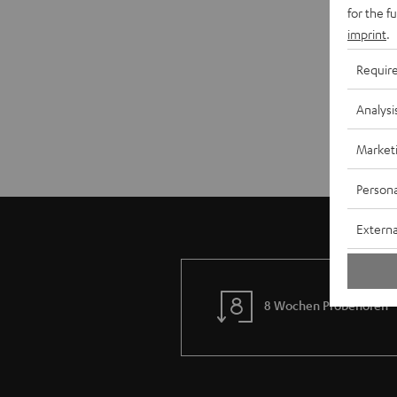
for the f
imprint
.
Requir
Analysi
Market
Persona
Externa
8 Wochen Probehören