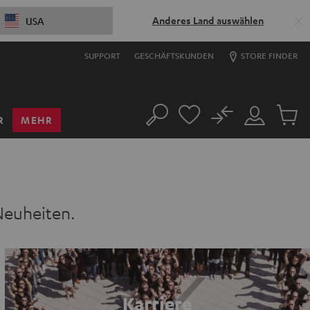
Anderes Land auswählen
USA
SUPPORT
GESCHÄFTSKUNDEN
STORE FINDER
No
R
MEHR
Suche
Mein
Artikel
Konto
im
Warenk
Neuheiten.
Karriere