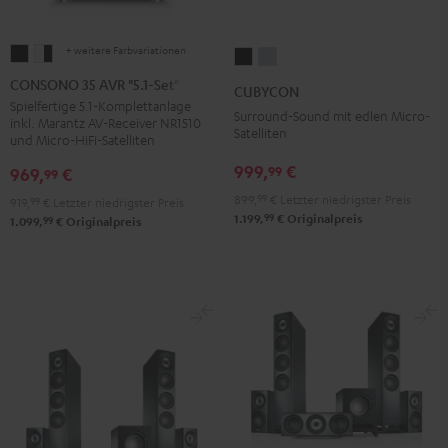
+ weitere Farbvariationen
CONSONO
CONSONO
CUBYCON
CUBYCON
35
35
Schwarz
Silber
CONSONO 35 AVR "5.1-Set"
CUBYCON
AVR
AVR
Spielfertige 5.1-Komplettanlage
Surround-Sound mit edlen Micro-
inkl. Marantz AV-Receiver NR1510
"5.1-
"5.1-
Satelliten
und Micro-HiFi-Satelliten
Set"
Set"
999,
€
99
969,
€
99
Schwarz
Weiß
/
899,
99
€
Letzter niedrigster Preis
919,
99
€
Letzter niedrigster Preis
99
1.199,
€
Originalpreis
99
Schwarz
1.099,
€
Originalpreis