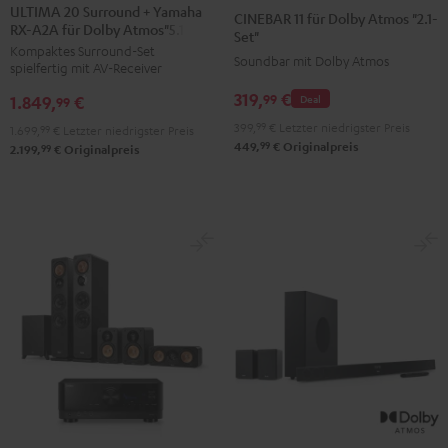
20
20
11
11
ULTIMA 20 Surround + Yamaha
CINEBAR 11 für Dolby Atmos "2.1-
RX-A2A für Dolby Atmos"5.1.2"
Surround
Surround
für
für
Set"
Kompaktes Surround-Set
+
+
Dolby
Dolby
Soundbar mit Dolby Atmos
spielfertig mit AV-Receiver
Yamaha
Yamaha
Atmos
Atmos
319,
€
99
1.849,
€
Deal
RX-
RX-
99
"2.1-
"2.1-
A2A
A2A
399,
99
€
Letzter niedrigster Preis
Set"
Set"
1.699,
99
€
Letzter niedrigster Preis
99
449,
€
Originalpreis
für
für
99
2.199,
€
Originalpreis
Schwarz
Weiß
Dolby
Dolby
Atmos"5.1.2"
Atmos"5.1.2"
Schwarz
Weiß