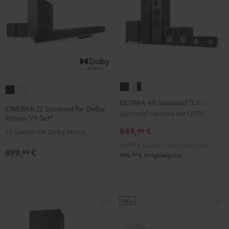
ULTIMA
ULTIMA
CINEBAR
CINEBAR
40
40
ULTIMA 40 Surround "5.1-Set"
22
22
CINEBAR 22 Surround für Dolby
Surround
Surround
Surround-Variante der ULTIMA 40
Surround
Surround
Atmos "7.1-Set"
"5.1-
"5.1-
für
für
849,
€
99
7.1-System mit Dolby Atmos
Set"
Set"
Dolby
Dolby
749,
99
€
Letzter niedrigster Preis
Schwarz
Weiß
899,
€
Atmos
Atmos
99
99
999,
€
Originalpreis
/
"7.1-
"7.1-
Schwarz
Set"
Set"
Schwarz
Weiß
NEU