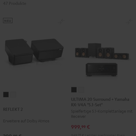
47 Produkte
NEU
ULTIMA
ULTIMA
REFLEKT
REFLEKT
20
20
ULTIMA 20 Surround + Yamaha
2
2
RX-V4A "5.1-Set"
Surround
Surround
REFLEKT 2
Schwarz
Weiß
Spielfertige 5.1‑Komplettanlage mit
+
+
Receiver
Yamaha
Yamaha
Erweitere auf Dolby Atmos
999,
€
RX-
RX-
99
V4A
V4A
949,
99
€
Letzter niedrigster Preis
99