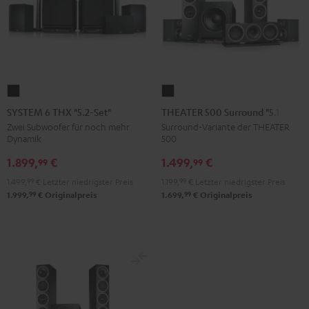
SYSTEM
THEATER
6
500
SYSTEM 6 THX "5.2-Set"
THEATER 500 Surround "5.1-Set"
THX
Surround
Zwei Subwoofer für noch mehr
Surround-Variante der THEATER
Dynamik
500
"5.2-
"5.1-
Set"
Set"
1.899,
€
1.499,
€
99
99
Schwarz
Schwarz
1.499,
99
€
Letzter niedrigster Preis
1.199,
99
€
Letzter niedrigster Preis
99
99
1.999,
€
Originalpreis
1.699,
€
Originalpreis