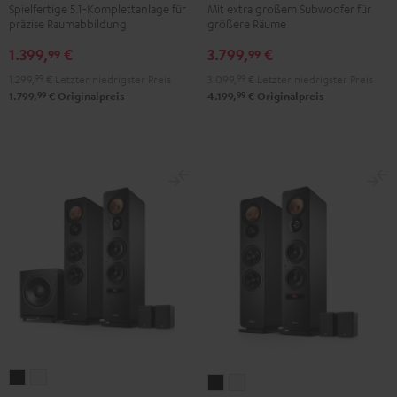
Spielfertige 5.1‑Komplettanlage für
Mit extra großem Subwoofer für
RX-
Power
Power
präzise Raumabbildung
größere Räume
V4A
Edition
Edition
1.399,
€
3.799,
€
"5.1-
"5.1-
"5.1-
99
99
Set"
Set"
Set"
1.299,
99
€
Letzter niedrigster Preis
3.099,
99
€
Letzter niedrigster Preis
Schwarz
Anthrazit
Weiß
99
99
1.799,
€
Originalpreis
4.199,
€
Originalpreis
/
Schwarz
ULTIMA
ULTIMA
ULTIMA
ULTIMA