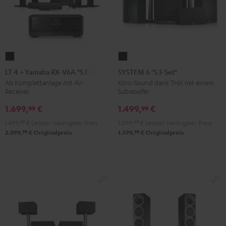
LT
SYSTEM
4
6
LT 4 + Yamaha RX-V6A "5.1-Set L"
SYSTEM 6 "5.1-Set"
+
"5.1-
Als Komplettanlage mit AV-
Kino-Sound dank THX mit einem
Receiver
Subwoofer
Yamaha
Set"
RX-
Schwarz
1.699,
€
1.499,
€
99
99
V6A
1.499,
99
€
Letzter niedrigster Preis
1.099,
99
€
Letzter niedrigster Preis
"5.1-
99
99
2.099,
€
Originalpreis
1.599,
€
Originalpreis
Set
L"
Schwarz