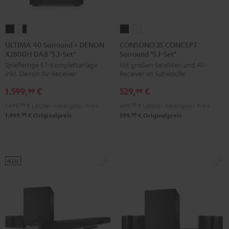
ULTIMA
ULTIMA
CONSONO
CONSONO
40
40
35
35
ULTIMA 40 Surround + DENON
CONSONO 35 CONCEPT
X2800H DAB "5.1-Set"
Surround "5.1-Set"
Surround
Surround
CONCEPT
CONCEPT
Spielfertige 5.1-Komplettanlage
Mit großen Satelliten und AV-
+
+
Surround
Surround
inkl. Denon AV-Receiver
Receiver im Subwoofer
DENON
DENON
"5.1-
"5.1-
1.599,
€
529,
€
X2800H
X2800H
Set"
Set"
99
99
DAB
DAB
Schwarz
Weiß
1.499,
99
€
Letzter niedrigster Preis
449,
99
€
Letzter niedrigster Preis
"5.1-
"5.1-
99
99
1.999,
€
Originalpreis
599,
€
Originalpreis
Set"
Set"
Schwarz
Weiß
/
NEU
Schwarz