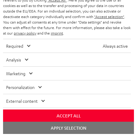
relevant to you by clicking
"Accept All"
. Here you agree to the use of all
cookies as well as to the transfer and processing of your data in countries
outside the EU/EEA. For an individual selection, you can also activate or
deactivate each category individually and confirm with
"Accept selection"
.
You can adjust all consents at any time under "Data settings" and revoke
them with effect for the future. For more information, please also take a look
at our
privacy policy
and the
imprint
.
Soundsystem
Required
Always active
Analysis
Marketing
Rear-Lautsprecher
Personalization
External content
ACCEPT ALL
Wireless-Surround-System
Chat
APPLY SELECTION
starten