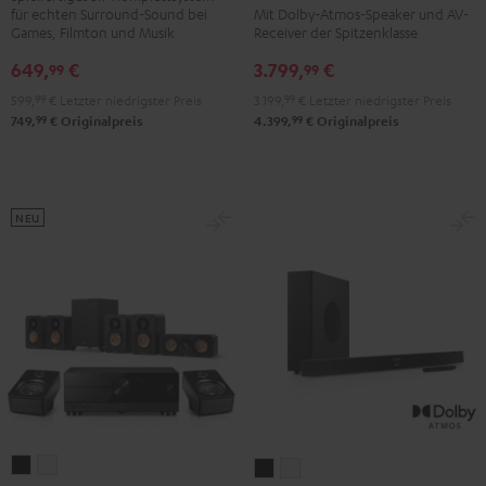
für echten Surround-Sound bei
Mit Dolby-Atmos-Speaker und AV-
DENON
DENON
"5.1-
"5.1-
Games, Filmton und Musik
Receiver der Spitzenklasse
X3800H
X3800H
Set"
Set"
649,
€
3.799,
€
99
99
für
für
Schwarz
Weiß
599,
99
€
Letzter niedrigster Preis
3.199,
99
€
Letzter niedrigster Preis
Dolby
Dolby
99
99
749,
€
Originalpreis
4.399,
€
Originalpreis
Atmos
Atmos
"5.2.4-
"5.2.4-
Set"
Set"
Schwarz
Schwarz
NEU
/
Weiß
ULTIMA
ULTIMA
CINEBAR
CINEBAR