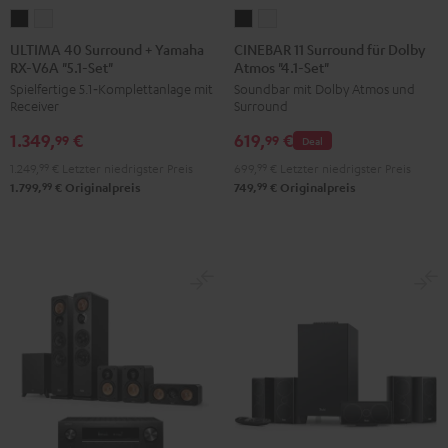
ULTIMA
ULTIMA
CINEBAR
CINEBAR
40
40
11
11
ULTIMA 40 Surround + Yamaha
CINEBAR 11 Surround für Dolby
RX-V6A "5.1-Set"
Atmos "4.1-Set"
Surround
Surround
Surround
Surround
Spielfertige 5.1‑Komplettanlage mit
Soundbar mit Dolby Atmos und
+
+
für
für
Receiver
Surround
Yamaha
Yamaha
Dolby
Dolby
1.349,
€
619,
€
RX-
RX-
Atmos
Atmos
99
99
Deal
V6A
V6A
"4.1-
"4.1-
1.249,
99
€
Letzter niedrigster Preis
699,
99
€
Letzter niedrigster Preis
"5.1-
"5.1-
Set"
Set"
99
99
1.799,
€
Originalpreis
749,
€
Originalpreis
Set"
Set"
Schwarz
Weiß
Schwarz
Weiß