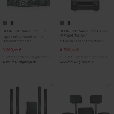
DEFINION
DEFINION
DEFINION
DEFINION
3
3
3
3
DEFINION 3 Surround + Denon
DEFINION 3 Surround "5.1-Set"
X3800H "5.1-Set"
Surround
Surround
Surround
Surround
High-End-Surround-Set mit
Standlautsprechern
Mit AV-Receiver der Spitzenklasse
+
+
"5.1-
"5.1-
Denon
Denon
Set"
Set"
3.299,
€
4.599,
€
99
99
X3800H
X3800H
Anthrazit
Weiß
2.599,
99
€
Letzter niedrigster Preis
3.899,
99
€
Letzter niedrigster Preis
"5.1-
"5.1-
/
99
99
3.499,
€
Originalpreis
5.299,
€
Originalpreis
Set"
Set"
Schwarz
Anthrazit
Weiß
/
Schwarz