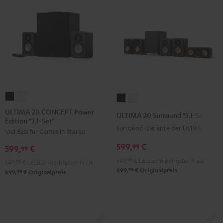
ULTIMA
ULTIMA
ULTIMA
ULTIMA
20
20
20
20
ULTIMA 20 CONCEPT Power
ULTIMA 20 Surround "5.1-Set"
Edition "2.1-Set"
CONCEPT
CONCEPT
Surround
Surround
Surround-Variante der ULTIMA 20
Viel Bass für Games in Stereo
Power
Power
"5.1-
"5.1-
Edition
Edition
599,
€
Set"
Set"
99
599,
€
99
"2.1-
"2.1-
Schwarz
Weiß
549,
99
€
Letzter niedrigster Preis
549,
99
€
Letzter niedrigster Preis
Set"
Set"
99
699,
€
Originalpreis
99
699,
€
Originalpreis
Schwarz
Weiß