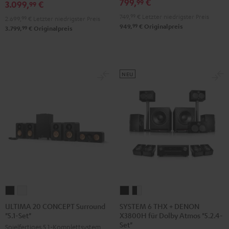
799,
€
99
3.099,
€
X3800H
99
Edition
Edition
für
749,
99
€
Letzter niedrigster Preis
"5.1-
"5.1-
2.699,
99
€
Letzter niedrigster Preis
99
949,
€
Originalpreis
Dolby
99
3.799,
€
Originalpreis
Set"
Set"
Atmos
Schwarz
Weiß
"5.1.2"
Schwarz
NEU
SYSTEM
SYSTEM
ULTIMA
ULTIMA
6
6
20
20
SYSTEM 6 THX + DENON
ULTIMA 20 CONCEPT Surround
X3800H für Dolby Atmos "5.2.4-
"5.1-Set"
THX
THX
CONCEPT
CONCEPT
Set"
Spielfertiges 5.1-Komplettsystem
+
+
Surround
Surround