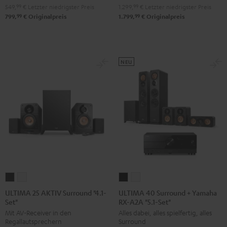
"5.1-
"5.1-
Schwarz
549,
99
€
Letzter niedrigster Preis
1.299,
99
€
Letzter niedrigster Preis
Set"
Set"
99
99
799,
€
Originalpreis
1.799,
€
Originalpreis
Schwarz
Weiß
NEU
ULTIMA
ULTIMA
ULTIMA
ULTIMA
25
25
40
40
ULTIMA 25 AKTIV Surround "4.1-
ULTIMA 40 Surround + Yamaha
Set"
RX-A2A "5.1-Set"
AKTIV
AKTIV
Surround
Surround
Mit AV-Receiver in den
Alles dabei, alles spielfertig, alles
Surround
Surround
+
+
Regallautsprechern
Surround
"4.1-
"4.1-
Yamaha
Yamaha