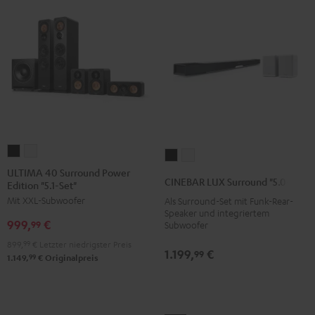
ULTIMA
ULTIMA
CINEBAR
CINEBAR
40
40
ULTIMA 40 Surround Power
LUX
LUX
CINEBAR LUX Surround "5.0-Set"
Edition "5.1-Set"
Surround
Surround
Surround
Surround
Mit XXL-Subwoofer
Als Surround-Set mit Funk-Rear-
Power
Power
"5.0-
"5.0-
Speaker und integriertem
Edition
Edition
999,
€
Set"
Set"
99
Subwoofer
"5.1-
"5.1-
Schwarz
Weiß
899,
99
€
Letzter niedrigster Preis
1.199,
€
Set"
Set"
99
99
1.149,
€
Originalpreis
Schwarz
Weiß