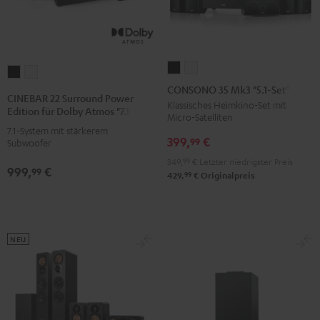
CONSONO
CONSONO
CINEBAR
CINEBAR
35
35
CONSONO 35 Mk3 "5.1-Set"
22
22
CINEBAR 22 Surround Power
Mk3
Mk3
Klassisches Heimkino-Set mit
Surround
Surround
Edition für Dolby Atmos "7.1-Set"
Micro-Satelliten
"5.1-
"5.1-
Power
Power
7.1-System mit stärkerem
Set"
Set"
399,
€
Edition
Edition
99
Subwoofer
Schwarz
Weiß
für
für
349,
99
€
Letzter niedrigster Preis
999,
€
99
Dolby
Dolby
99
429,
€
Originalpreis
Atmos
Atmos
"7.1-
"7.1-
Set"
Set"
NEU
Schwarz
Weiß