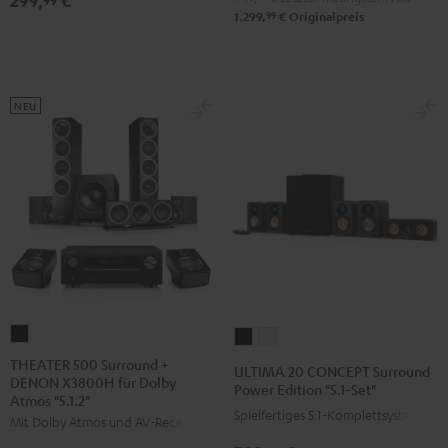
299,
€
"5.1-
"5.1-
99
1.299,
€
Originalpreis
Set"
Set"
Schwarz
Weiß
NEU
THEATER
ULTIMA
ULTIMA
500
20
20
THEATER 500 Surround +
ULTIMA 20 CONCEPT Surround
DENON X3800H für Dolby
Surround
CONCEPT
CONCEPT
Power Edition "5.1-Set"
Atmos "5.1.2"
+
Surround
Surround
Spielfertiges 5.1-Komplettsystem
Mit Dolby Atmos und AV-Receiver
DENON
Power
Power