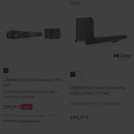
NEU
CINEBAR
CINEBAR
CINEBAR
CINEBAR
ULTIMA
ULTIMA
CINEBAR ULTIMA Surround "4.0-
22
22
Set"
Surround
Surround
CINEBAR 22 Power Edition für
Power
Power
ULTIMA-Sound im Querformat +
"4.0-
"4.0-
Dolby Atmos "5.1-Set"
Edition
Edition
Funk-Rear-Speaker
Set"
Set"
Mit stärkerem T 10 Subwoofer
für
für
779,
€
Schwarz
Weiß
99
Deal
Dolby
Dolby
829,
99
€
Letzter niedrigster Preis
699,
€
99
Atmos
Atmos
99
979,
€
Originalpreis
"5.1-
"5.1-
Set"
Set"