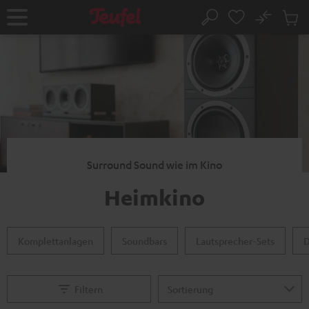
ZUM
NHALT
No
Abs
Startseite
Suche
RINGEN
Artike
im
Waren
Surround Sound wie im Kino
Heimkino
Komplettanlagen
Soundbars
Lautsprecher-Sets
D
Filtern