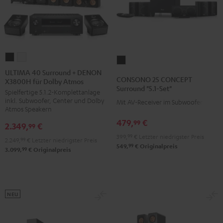
ULTIMA
ULTIMA
CONSONO
40
40
ULTIMA 40 Surround + DENON
25
CONSONO 25 CONCEPT
X3800H für Dolby Atmos
Surround
Surround
CONCEPT
Surround "5.1-Set"
Spielfertige 5.1.2-Komplettanlage
+
+
Surround
inkl. Subwoofer, Center und Dolby
Mit AV-Receiver im Subwoofer
DENON
DENON
"5.1-
Atmos Speakern
X3800H
X3800H
Set"
479,
€
99
2.349,
€
99
für
für
Schwarz
399,
99
€
Letzter niedrigster Preis
2.249,
99
€
Letzter niedrigster Preis
Dolby
Dolby
99
549,
€
Originalpreis
99
3.099,
€
Originalpreis
Atmos
Atmos
Schwarz
Weiß
NEU