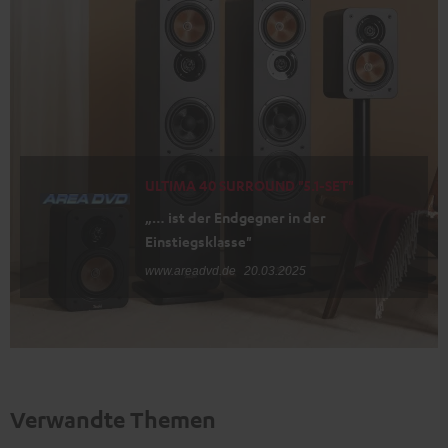
ULTIMA 40 SURROUND "5.1-SET"
„… ist der Endgegner in der
Einstiegsklasse"
www.areadvd.de
20.03.2025
Verwandte Themen