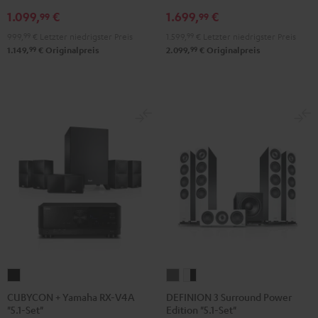
1.099,
€
1.699,
€
Set"
Set"
RX-
RX-
99
99
Night
Pure
A2A
A2A
999,
99
€
Letzter niedrigster Preis
1.599,
99
€
Letzter niedrigster Preis
Black
White
"5.1-
"5.1-
99
99
1.149,
€
Originalpreis
2.099,
€
Originalpreis
Set"
Set"
Schwarz
Weiß
CUBYCON
DEFINION
DEFINION
+
3
3
CUBYCON + Yamaha RX-V4A
DEFINION 3 Surround Power
"5.1-Set"
Edition "5.1-Set"
Yamaha
Surround
Surround