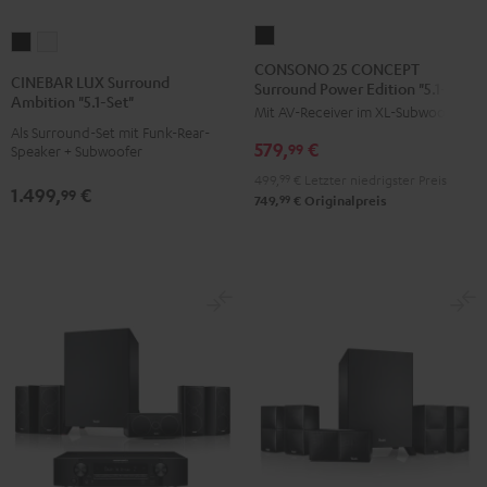
CONSONO
CINEBAR
CINEBAR
25
CONSONO 25 CONCEPT
LUX
LUX
CINEBAR LUX Surround
Surround Power Edition "5.1-Set"
CONCEPT
Surround
Surround
Ambition "5.1-Set"
Mit AV-Receiver im XL-Subwoofer
Surround
Ambition
Ambition
Als Surround-Set mit Funk-Rear-
Power
579,
€
"5.1-
"5.1-
99
Speaker + Subwoofer
Edition
Set"
Set"
499,
99
€
Letzter niedrigster Preis
1.499,
€
"5.1-
99
Schwarz
Weiß
99
749,
€
Originalpreis
Set"
Schwarz