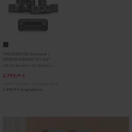
THEATER
500
THEATER 500 Surround +
DENON X3800H "5.1-Set"
Surround
Mit AV-Receiver der Spitzenklasse
+
DENON
2.799,
€
99
X3800H
2.499,
99
€
Letzter niedrigster Preis
"5.1-
99
3.499,
€
Originalpreis
Set"
Schwarz