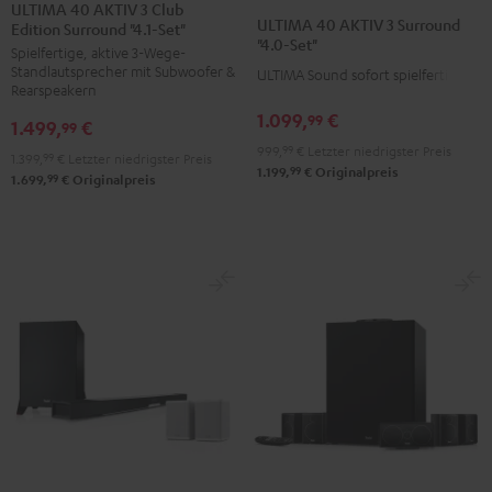
40
40
ULTIMA 40 AKTIV 3 Club
40
40
ULTIMA 40 AKTIV 3 Surround
Edition Surround "4.1-Set"
AKTIV
AKTIV
AKTIV
AKTIV
"4.0-Set"
Spielfertige, aktive 3-Wege-
3
3
3
3
Standlautsprecher mit Subwoofer &
ULTIMA Sound sofort spielfertig
Club
Club
Surround
Surround
Rearspeakern
Edition
Edition
"4.0-
"4.0-
1.099,
€
99
1.499,
€
99
Surround
Surround
Set"
Set"
999,
99
€
Letzter niedrigster Preis
1.399,
99
€
Letzter niedrigster Preis
"4.1-
"4.1-
Schwarz
Weiß
99
1.199,
€
Originalpreis
99
1.699,
€
Originalpreis
Set"
Set"
Schwarz
Weiß