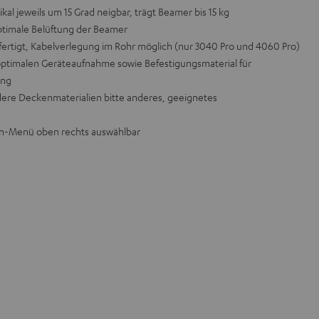
ikal jeweils um 15 Grad neigbar, trägt Beamer bis 15 kg
ptimale Belüftung der Beamer
efertigt, Kabelverlegung im Rohr möglich (nur 3040 Pro und 4060 Pro)
optimalen Geräteaufnahme sowie Befestigungsmaterial für
ang
ndere Deckenmaterialien bitte anderes, geeignetes
n-Menü oben rechts auswählbar