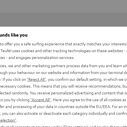
ounds like you
o offer you a safe surfing experience that exactly matches your interests.
Teufel uses cookies and other tracking technologies on these websites - 
ties - and engages personalization services.
kies, we and other marketing partners process data from you and learn w
rough your behaviour on our website and information from your terminal de
: If you click on
"Reject All"
, you confirm our default setting, in which we o
 necessary cookies. This means that you will receive recommendations, bu
elected randomly. You receive personalized advertising and content that is 
to you by clicking
"Accept All"
. Here you agree to the use of all cookies as 
fer and processing of your data in countries outside the EU/EEA. For an in
 Uni-Deckenhalterung MultiCel 4060 Pro
, you can also activate or deactivate each category individually and confi
selection"
.
andhalter
djust all consents at any time under "Data settings" and revoke them with