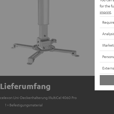
for the f
imprint
.
Requir
Analysi
Market
Persona
Externa
Lieferumfang
celexon Uni-Deckenhalterung MultiCel 4060 Pro
1 × Befestigungsmaterial