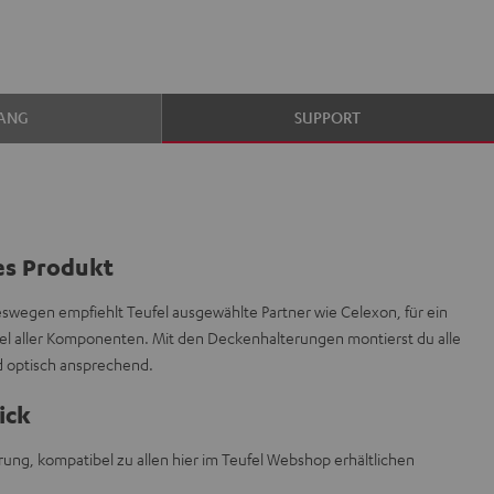
ANG
SUPPORT
es Produkt
deswegen empfiehlt Teufel ausgewählte Partner wie Celexon, für ein
l aller Komponenten. Mit den Deckenhalterungen montierst du alle
d optisch ansprechend.
ick
ng, kompatibel zu allen hier im Teufel Webshop erhältlichen