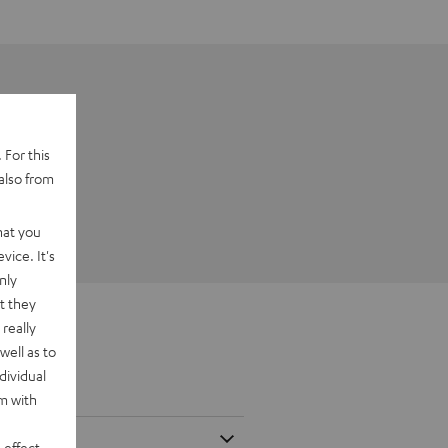
 For this
also from
hat you
vice. It's
nly
t they
really
well as to
dividual
rm with
 effect