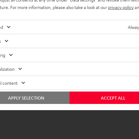
uture. For more information, please also take a look at our
privacy policy
an
ed
Alway
s
ing
lization
l content
APPLY SELECTION
ACCEPT ALL