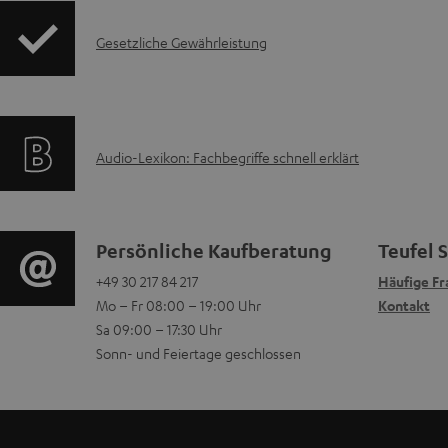
f
k
e
I
Gesetzliche Gewährleistung
o
t
z
n
r
F
u
f
m
A
m
A
Audio-Lexikon: Fachbegriffe schnell erklärt
o
a
Q
H
u
r
t
s
e
d
m
i
K
Persönliche Kaufberatung
Teufel 
r
i
a
+49 30 217 84 217
Häufige Fr
o
o
u
Mo – Fr 08:00 – 19:00 Uhr
Kontakt
o
t
n
n
Sa 09:00 – 17:30 Uhr
n
-
Sonn- und Feiertage geschlossen
i
e
t
t
L
o
n
a
e
e