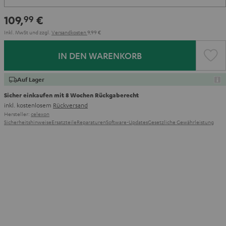
109,
€
99
Inkl. MwSt
und zzgl.
Versandkosten
9,99 €
IN DEN WARENKORB
Auf Lager
Sicher einkaufen mit 8 Wochen Rückgaberecht
inkl. kostenlosem
Rückversand
Hersteller:
celexon
Sicherheitshinweise
Ersatzteile
Reparaturen
Software-Updates
Gesetzliche Gewährleistung