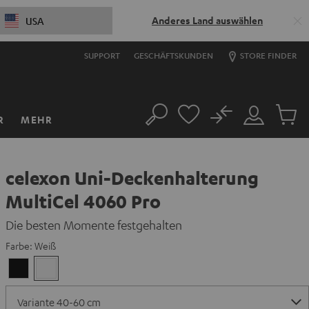
Anderes Land auswählen
USA
SUPPORT
GESCHÄFTSKUNDEN
STORE FINDER
No
R
MEHR
Suche
Mein
Artikel
Konto
im
Warenk
celexon Uni-Deckenhalterung
MultiCel 4060 Pro
Die besten Momente festgehalten
Farbe:
Weiß
Schwarz
Weiß