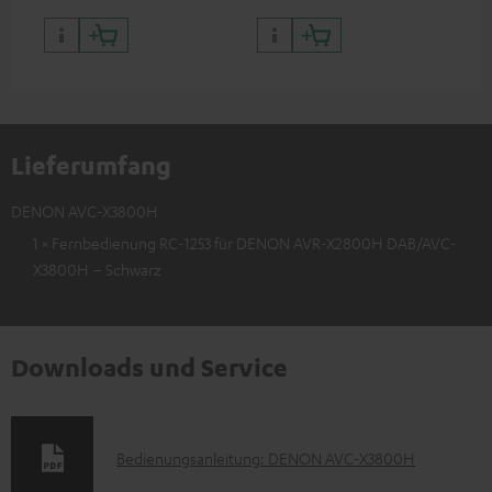
Lieferumfang
DENON AVC-X3800H
1 × Fernbedienung RC-1253 für DENON AVR-X2800H DAB/AVC-
X3800H – Schwarz
Downloads und Service
D
Bedienungsanleitung: DENON AVC-X3800H