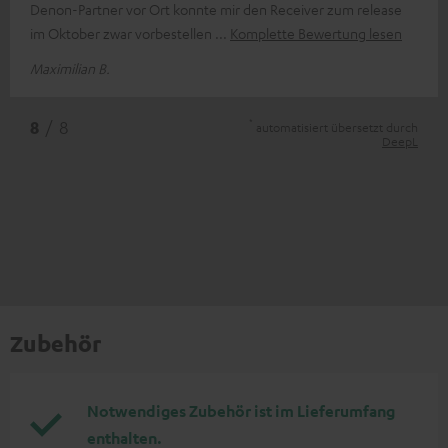
Denon-Partner vor Ort konnte mir den Receiver zum release
im Oktober zwar vorbestellen
Komplette Bewertung lesen
Maximilian B.
*
8
/ 8
automatisiert übersetzt durch
DeepL
Zubehör
Notwendiges Zubehör ist im Lieferumfang
enthalten.