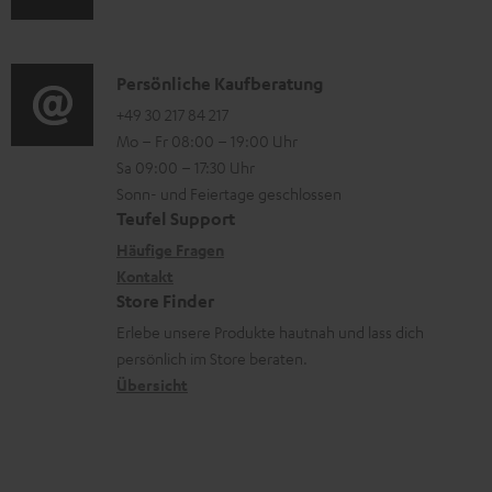
n
u
m
o
t
d
a
n
e
i
K
Persönliche Kaufberatung
t
e
r
o
o
+49 30 217 84 217
i
n
l
Mo – Fr 08:00 – 19:00 Uhr
-
n
o
z
a
Sa 09:00 – 17:30 Uhr
L
t
n
u
Sonn- und Feiertage geschlossen
d
e
a
e
Teufel Support
m
e
x
k
n
Häufige Fragen
V
n
i
Kontakt
t
z
e
Store Finder
k
d
u
r
Erlebe unsere Produkte hautnah und lass dich
o
a
r
s
persönlich im Store beraten.
n
t
G
Übersicht
a
e
a
n
n
r
d
a