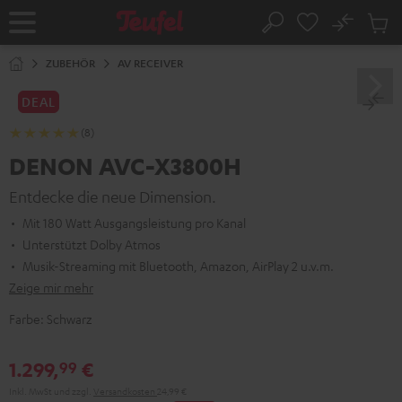
ZUM
NHALT
No
Abs
Startseite
Suche
RINGEN
Artike
im
ZUBEHÖR
AV RECEIVER
Waren
DEAL
(8)
DENON AVC-X3800H
Entdecke die neue Dimension.
Mit 180 Watt Ausgangsleistung pro Kanal
Unterstützt Dolby Atmos
Musik-Streaming mit Bluetooth, Amazon, AirPlay 2 u.v.m.
Zeige mir mehr
Farbe:
Schwarz
1.299,
€
99
Inkl. MwSt
und zzgl.
Versandkosten
24,99 €