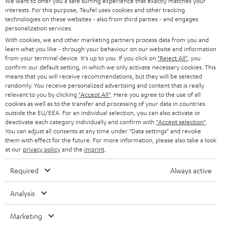
d
Teufel Onlineshops
We want to offer you a safe surfing experience that exactly matches your
interests. For this purpose, Teufel uses cookies and other tracking
SOUNDBARS
u
KARRIERE
technologies on these websites - also from third parties - and engages
DEUTSCHLAND
personalization services.
n
STEREO
With cookies, we and other marketing partners process data from you and
PRESSE & MARKETING
g
learn what you like - through your behaviour on our website and information
ÖSTERREICH
SMART HOME
from your terminal device. It's up to you: If you click on
"Reject All"
, you
GESCHÄFTSKUNDEN
confirm our default setting, in which we only activate necessary cookies. This
means that you will receive recommendations, but they will be selected
SCHWEIZ
BLUETOOTH-LAUTSPRECHER
PARTNERPROGRAMM
randomly. You receive personalized advertising and content that is really
relevant to you by clicking
"Accept All"
. Here you agree to the use of all
KOPFHÖRER
cookies as well as to the transfer and processing of your data in countries
NIEDERLANDE
BLOG
outside the EU/EEA. For an individual selection, you can also activate or
deactivate each category individually and confirm with
"Accept selection"
.
BLUETOOTH-KOPFHÖRER
NEWSLETTER
You can adjust all consents at any time under "Data settings" and revoke
BELGIEN
them with effect for the future. For more information, please also take a look
STEREOANLAGEN
at our
privacy policy
and the
imprint
.
STORES
FRANKREICH
LAUTSPRECHER
Required
Always active
DEINE VORTEILE BEI TEUFEL
POLEN
ULTIMA-SERIE
Analysis
TEUFEL STORY
Technische Änderungen, Tippfehler und Irrtum vorbehalten. Das auf unseren
IN-EAR-KOPFHÖRER
Marketing
SPANIEN
UNSER MANAGEMENT
Fotos abgebildete Zubehör ist nicht im Lieferumfang enthalten. Etwaige