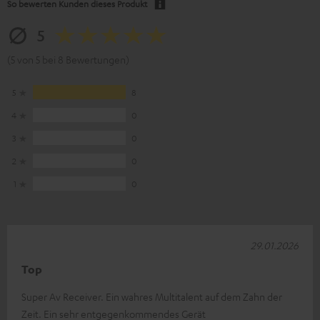
So bewerten Kunden dieses Produkt
5
(5 von 5 bei 8 Bewertungen)
5
8
4
0
3
0
2
0
1
0
29.01.2026
Top
Super Av Receiver. Ein wahres Multitalent auf dem Zahn der
Zeit. Ein sehr entgegenkommendes Gerät