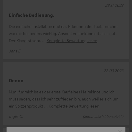
28.11.2023
Einfache Bedienung.
Die einfache Installation und das Erkennen der Lautsprecher
war mir besonders wichtig. Ansonsten funktioniert alles gut.
Der Klang ist sehr.
Komplette Bewertung lesen
Jens E.
22.03.2023
Denon
Nun, für mich ist es der erste Kauf eines Heimkinos und ich
muss sagen, dass ich sehr zufrieden bin, auch weil es sich um
ein Spitzenprodukt
Komplette Bewertung lesen
Inglis G.
(automatisch übersetzt *)