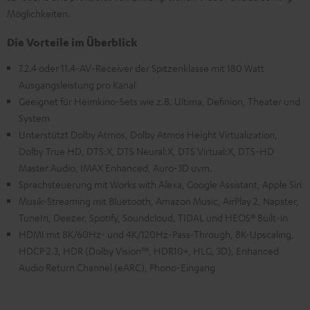
Möglichkeiten.
Die Vorteile im Überblick
7.2.4 oder 11.4-AV-Receiver der Spitzenklasse mit 180 Watt
Ausgangsleistung pro Kanal
Geeignet für Heimkino-Sets wie z.B. Ultima, Definion, Theater und
System
Unterstützt Dolby Atmos, Dolby Atmos Height Virtualization,
Dolby True HD, DTS:X, DTS Neural:X, DTS Virtual:X, DTS-HD
Master Audio, IMAX Enhanced, Auro-3D uvm.
Sprachsteuerung mit Works with Alexa, Google Assistant, Apple Siri
Musik-Streaming mit Bluetooth, Amazon Music, AirPlay 2, Napster,
TuneIn, Deezer, Spotify, Soundcloud, TIDAL und HEOS® Built-in
HDMI mit 8K/60Hz- und 4K/120Hz-Pass-Through, 8K-Upscaling,
HDCP 2.3, HDR (Dolby Vision™, HDR10+, HLG, 3D), Enhanced
Audio Return Channel (eARC), Phono-Eingang