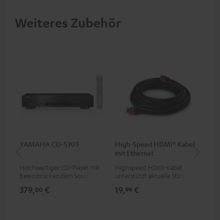
Weiteres Zubehör
YAMAHA CD-S303
High-Speed HDMI® Kabel
Hi
mit Ethernet
mit
Hochwertiger CD-Player mit
Highspeed HDMI-Kabel
Hig
beeindruckendem Sound und
unterstützt aktuelle Standards
unt
wertiger Verarbeitung
wie z.B. 4K 50/60p und 4K 3D
wie
379,
€
19,
€
16
00
99