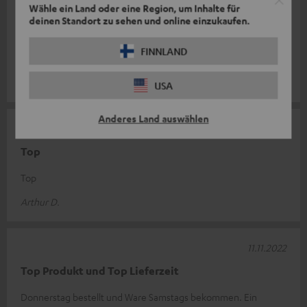
Wähle ein Land oder eine Region, um Inhalte für
14.02.2023
deinen Standort zu sehen und online einzukaufen.
Denon
FINNLAND
Perfekte Ergänzung zu meinem bisherigen System
Sven H.
USA
Anderes Land auswählen
25.11.2022
Top
Top
Arthur D.
11.11.2022
Top Produkt und Top Lieferzeit
Donnerstag bestellt und Ware Samstags bekommen. Ein