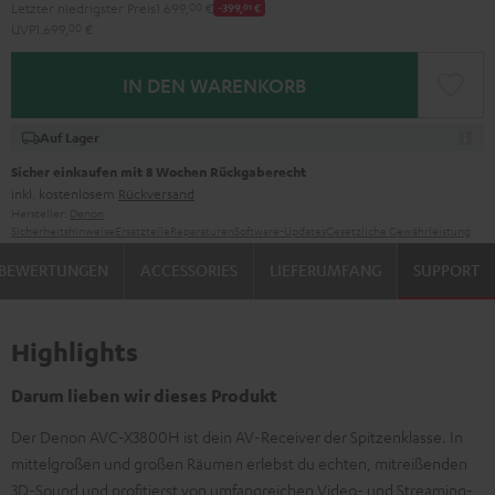
Letzter niedrigster Preis
1.699,
00
€
-399,
01
€
UVP
1.699,
00
€
IN DEN WARENKORB
Auf Lager
Sicher einkaufen mit 8 Wochen Rückgaberecht
inkl. kostenlosem
Rückversand
Hersteller:
Denon
Sicherheitshinweise
Ersatzteile
Reparaturen
Software-Updates
Gesetzliche Gewährleistung
BEWERTUNGEN
ACCESSORIES
LIEFERUMFANG
SUPPORT
Highlights
Darum lieben wir dieses Produkt
Der Denon AVC-X3800H ist dein AV-Receiver der Spitzenklasse. In
mittelgroßen und großen Räumen erlebst du echten, mitreißenden
3D-Sound und profitierst von umfangreichen Video- und Streaming-