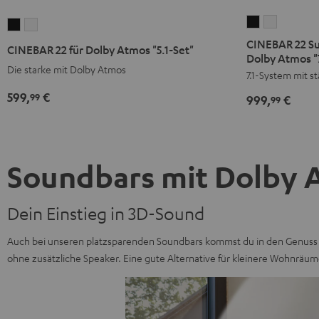
CINEBAR
CINEBAR
CINEBAR
CINEBAR
22
22
22
22
CINEBAR 22 Su
CINEBAR 22 für Dolby Atmos "5.1-Set"
Surround
Surround
Dolby Atmos "7
für
für
Die starke mit Dolby Atmos
Power
Power
7.1-System mit 
Dolby
Dolby
Edition
Edition
Atmos
Atmos
599,
€
99
999,
€
99
für
für
"5.1-
"5.1-
Dolby
Dolby
Set"
Set"
Atmos
Atmos
Schwarz
Weiß
"7.1-
"7.1-
Soundbars mit Dolby 
Set"
Set"
Schwarz
Weiß
Dein Einstieg in 3D-Sound
Auch bei unseren platzsparenden Soundbars kommst du in den Genuss 
ohne zusätzliche Speaker. Eine gute Alternative für kleinere Wohnrä