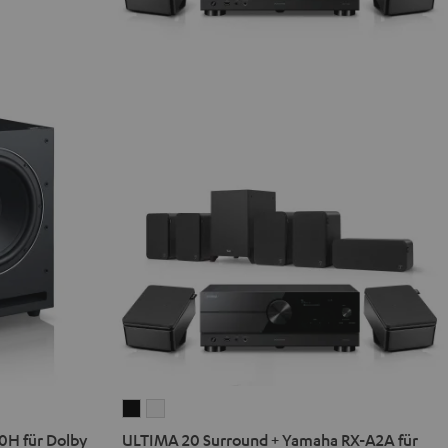
ULTIMA
ULTIMA
20
20
H für Dolby
ULTIMA 20 Surround + Yamaha RX-A2A für