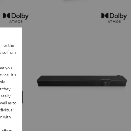
 For this
also from
hat you
vice. It's
nly
t they
really
well as to
dividual
rm with
 effect