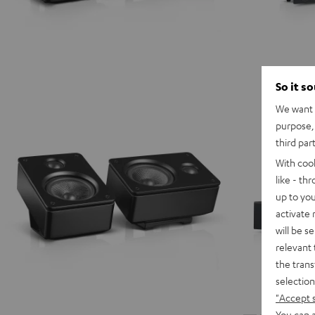
So it s
We want t
purpose, 
third par
With coo
like - th
up to you
activate
will be s
relevant 
the trans
selection
"Accept 
You can a