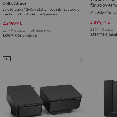
Surround
Surround
Dolby Atmos
Surround
für Dolby Atmo
+
+
Spielfertige 5.1.2-Komplettanlage inkl. Subwoofer,
+
Mit Dolby Atmos
Center und Dolby Atmos Speakern
DENON
DENON
DENON
X3800H
X3800H
3.099,
€
99
X3800H
2.349,
€
99
für
für
für
2.699,
99
€
Letzter n
2.249,
99
€
Letzter niedrigster Preis
Dolby
Dolby
99
Dolby
3.799,
€
Original
99
3.099,
€
Originalpreis
Atmos
Atmos
Atmos
Schwarz
Weiß
"5.1.2"
Schwarz
NEU