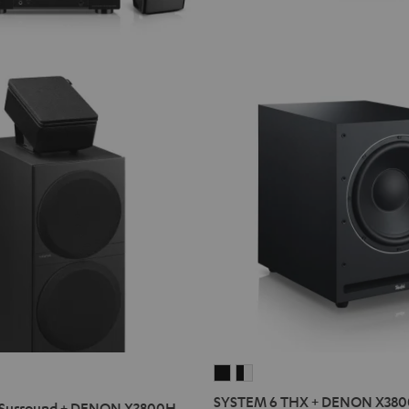
SYSTEM
SYSTEM
6
6
SYSTEM 6 THX + DENON X3800
Surround + DENON X3800H