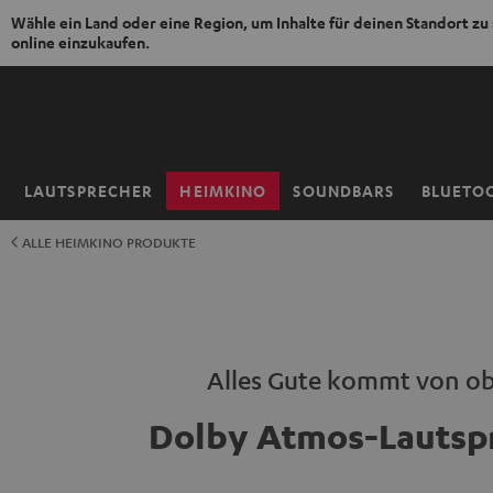
Wähle ein Land oder eine Region, um Inhalte für deinen Standort zu
online einzukaufen.
ZUM
NHALT
RINGEN
LAUTSPRECHER
HEIMKINO
SOUNDBARS
BLUETO
Startseite
ALLE HEIMKINO PRODUKTE
Alles Gute kommt von o
Dolby Atmos-Lautsp