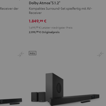
Surround
Surround
Dolby Atmos"5.1.2"
+
+
Receiver der
Kompaktes Surround-Set spielfertig mit AV-
Receiver
Yamaha
Yamaha
RX-
RX-
1.849,
€
99
A2A
A2A
1.699,
99
€
Letzter niedrigster Preis
für
für
99
2.199,
€
Originalpreis
Dolby
Dolby
Atmos"5.1.2"
Atmos"5.1.2"
Schwarz
Weiß
NEU