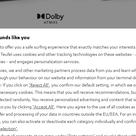
ounds like you
o offer you a safe surfing experience that exactly matches your interests.
Teufel uses cookies and other tracking technologies on these websites - 
ties - and engages personalization services.
kies, we and other marketing partners process data from you and learn w
rough your behaviour on our website and information from your terminal de
: If you click on
"Reject All"
, you confirm our default setting, in which we o
 necessary cookies. This means that you will receive recommendations, bu
elected randomly. You receive personalized advertising and content that is 
to you by clicking
"Accept All"
. Here you agree to the use of all cookies as 
fer and processing of your data in countries outside the EU/EEA. For an in
, you can also activate or deactivate each category individually and confi
selection"
.
djust all consents at any time under "Data settings" and revoke them with