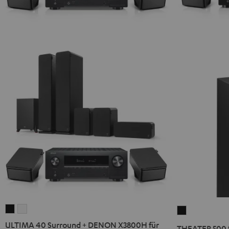
ULTIMA
ULTIMA
THEATER
40
40
500
ULTIMA 40 Surround + DENON X3800H für
THEATER 500 