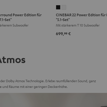
CINEBAR
CINEBAR
22
22
rround Power Edition für
CINEBAR 22 Power Edition für
Power
Power
.1-Set"
"5.1-Set"
Edition
Edition
stärkerem Subwoofer
Mit stärkerem T 10 Subwoofer
für
für
699,
€
99
Dolby
Dolby
Atmos
Atmos
"5.1-
"5.1-
Set"
Set"
Atmos
Schwarz
Weiß
der Dolby Atmos Technologie. Erlebe raumfüllenden Sound, ganz
ume und Räume mit einer geringen Deckenhöhe.