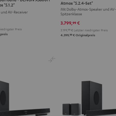
THX
THX
Atmos "5.2.4-Set"
s "5.1.2"
+
+
Mit Dolby-Atmos-Speaker und AV-
 und AV-Receiver
Spitzenklasse
DENON
DENON
X3800H
X3800H
3.799,
€
99
für
für
iedrigster Preis
3.199,
99
€
Letzter niedrigster Preis
Dolby
Dolby
preis
99
4.399,
€
Originalpreis
Atmos
Atmos
"5.2.4-
"5.2.4-
Set"
Set"
Schwarz
Schwarz
/
Weiß