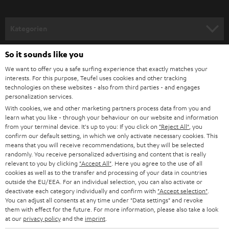
a
n
Kategorien
m
HEIMKINO
e
So it sounds like you
Unternehmen
l
We want to offer you a safe surfing experience that exactly matches your
HEIMKINO-KOMPLETTANLAGEN
interests. For this purpose, Teufel uses cookies and other tracking
SUPPORT
d
Teufel Onlineshops
technologies on these websites - also from third parties - and engages
personalization services.
SOUNDBARS
u
KARRIERE
DEUTSCHLAND
With cookies, we and other marketing partners process data from you and
n
learn what you like - through your behaviour on our website and information
STEREO
PRESSE & MARKETING
from your terminal device. It's up to you: If you click on
"Reject All"
, you
g
confirm our default setting, in which we only activate necessary cookies. This
ÖSTERREICH
SMART HOME
means that you will receive recommendations, but they will be selected
GESCHÄFTSKUNDEN
randomly. You receive personalized advertising and content that is really
relevant to you by clicking
"Accept All"
. Here you agree to the use of all
SCHWEIZ
BLUETOOTH-LAUTSPRECHER
PARTNERPROGRAMM
cookies as well as to the transfer and processing of your data in countries
outside the EU/EEA. For an individual selection, you can also activate or
KOPFHÖRER
deactivate each category individually and confirm with
"Accept selection"
.
NIEDERLANDE
BLOG
You can adjust all consents at any time under "Data settings" and revoke
BLUETOOTH-KOPFHÖRER
them with effect for the future. For more information, please also take a look
NEWSLETTER
at our
privacy policy
and the
imprint
.
BELGIEN