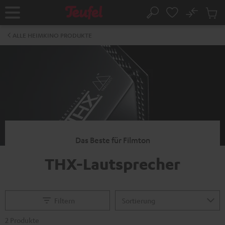
ZUM
NHALT
No
Abs
Startseite
Suche
RINGEN
Artike
im
ALLE HEIMKINO PRODUKTE
Waren
Das Beste für Filmton
THX-Lautsprecher
Filtern
2 Produkte