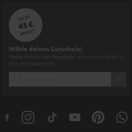
BIS ZU
45 €
RABATT
N
Wähle deinen Gutschein!
Melde dich für den Newsletter an und erhalte bis zu
e
45 € als Dankeschön.
w
s
JETZT
EMAIL
l
ANME
WIDGET
e
t
t
e
r