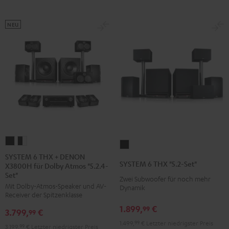
NEU
SYSTEM
SYSTEM
SYSTEM
6
6
SYSTEM 6 THX + DENON
6
SYSTEM 6 THX "5.2-Set"
X3800H für Dolby Atmos "5.2.4-
THX
THX
THX
Set"
+
+
Zwei Subwoofer für noch mehr
"5.2-
Mit Dolby-Atmos-Speaker und AV-
Dynamik
DENON
DENON
Set"
Receiver der Spitzenklasse
X3800H
X3800H
Schwarz
1.899,
€
99
3.799,
€
99
für
für
1.499,
99
€
Letzter niedrigster Preis
3.199,
99
€
Letzter niedrigster Preis
Dolby
Dolby