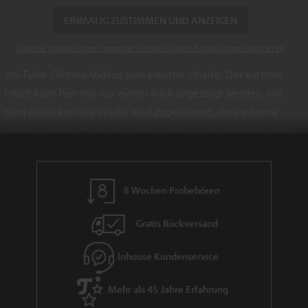
EINMALIG ZUSTIMMEN UND ANZEIGEN
Externe Inhalte immer anzeigen? In den Daten‑Einstellungen aktivieren
YouTube-/Vimeo-Videos sind externe Inhalte. Der externe
Inhalt kann hier mit nur einem Klick angezeigt werden. Mit
dem Anklicken des Inhalts wird zugestimmt, dass externe
Inhalte angezeigt werden. Dabei können personenbezogene
Daten an Drittplattformen übermittelt werden.
Weitere
Informationen sind in der Datenschutzerklärung unter I zu
finden
.
8 Wochen Probehören
Gratis Rückversand
Inhouse Kundenservice
Mehr als 45 Jahre Erfahrung