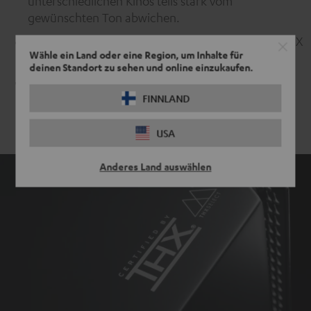
unterschiedlichen Kinos teils stark vom
gewünschten Ton abwichen.
1996 erhielt der erste Teufel Lautsprecher seine THX
Wähle ein Land oder eine Region, um Inhalte für
Zertifizierung.
deinen Standort zu sehen und online einzukaufen.
Skywalker Sound (Lucasfilm Ltd.) nutzt ein System
10 THX® Ultra 2™, um darauf professionell Filmton
FINNLAND
zu mischen.
USA
Anderes Land auswählen