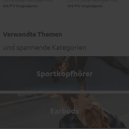
129,
99
€
Letzter niedrigster Preis
229,
99
€
Letzter niedrigster Preis
99
99
169,
€
Originalpreis
349,
€
Originalpreis
Verwandte Themen
und spannende Kategorien
Sportkopfhörer
Earbuds