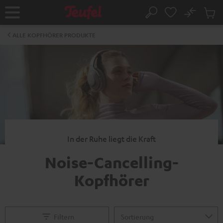
ZUM
NHALT
No
Abs
Startseite
Suche
RINGEN
Artike
im
ALLE KOPFHÖRER PRODUKTE
Waren
In der Ruhe liegt die Kraft
Noise-Cancelling-
Kopfhörer
Filtern