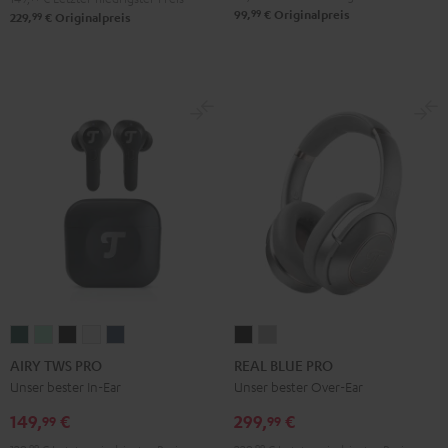
99
99,
€
Originalpreis
99
229,
€
Originalpreis
AIRY
AIRY
AIRY
AIRY
AIRY
REAL
REAL
TWS
TWS
TWS
TWS
TWS
BLUE
BLUE
AIRY TWS PRO
REAL BLUE PRO
PRO
PRO
PRO
PRO
PRO
PRO
PRO
Unser bester In-Ear
Unser bester Over-Ear
Cosmic
Misty
Night
Silver
Steel
Night
Titanium
149,
€
299,
€
99
99
Teal
Green
Black
White
Blue
Black
Gray