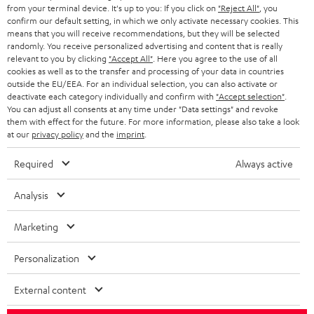
Die In-Ear Noise Cancelling Kopfhörer REAL BLUE TWS 3 vereinen
from your terminal device. It's up to you: If you click on
"Reject All"
, you
HEIMKINO
e
Unternehmen
unauffälliges Design und guten Klang mit Funktionalität: True-Wireless
confirm our default setting, in which we only activate necessary cookies. This
Unterstützung, Bluetooth 5.3 mit AAC und wie eine Freisprecheinrichtung
means that you will receive recommendations, but they will be selected
l
HEIMKINO-KOMPLETTANLAGEN
randomly. You receive personalized advertising and content that is really
für kabelloses Telefonieren sowie Sprachsteuerung. Mit der Touch-
SUPPORT
d
Teufel Onlineshops
relevant to you by clicking
"Accept All"
. Here you agree to the use of all
Bedienung an den Hörern kannst du deine Musik und die Lautstärke, aber
cookies as well as to the transfer and processing of your data in countries
SOUNDBARS
auch die aktive Geräuschunterdrückung (ANC) steuern und wahlweise
u
KARRIERE
outside the EU/EEA. For an individual selection, you can also activate or
ebenfalls den
Transparenzmodus
aktivieren. Für regnerische Tage haben
DEUTSCHLAND
deactivate each category individually and confirm with
"Accept selection"
.
n
die In-Ears eine IPX4-Zertifizierung, weswegen Sprühwasser und Staub
STEREO
You can adjust all consents at any time under "Data settings" and revoke
PRESSE & MARKETING
kein Problem darstellen. Das Lade-Case ermöglicht insgesamt über 37
g
them with effect for the future. For more information, please also take a look
ÖSTERREICH
Stunden Akku-Laufzeit (ohne Geräuschreduzierung) und kann
at our
privacy policy
and the
imprint
.
SMART HOME
GESCHÄFTSKUNDEN
anschließend per USB-C wieder aufgeladen werden. Die speziellen
antibakteriellen Silikon-Aufsätze sitzen fest und komfortabel im Ohr und
Required
Always active
SCHWEIZ
BLUETOOTH-LAUTSPRECHER
werden in drei verschiedenen Größen mitgeliefert. Genieße mit den REAL
PARTNERPROGRAMM
BLUE TWS 3 echte Größe im Sound mit so viel Ruhe wie du brauchst.
Analysis
KOPFHÖRER
Erlebe dank Noise Cancelling starkes kabelloses Stereo-Feeling mit
True-
NIEDERLANDE
BLOG
Wireless-Stereo-Kopfhörern
.
Marketing
BLUETOOTH-KOPFHÖRER
Die Over-Ear-Kopfhörer REAL BLUE PRO bestechen durch extrem hohen
NEWSLETTER
BELGIEN
Tragekomfort und geschlossener Bauweise. Die großen Linear-HD-Treiber
Personalization
STEREOANLAGEN
mit belüfteter Rückraumkammer und Neodym-Magneten ermöglichen
STORES
auch bei hohen Pegeln präzisen Klang und starken Sound mit kräftigen
FRANKREICH
Bässen und wenig Verzerrungen. Eine integrierte Freisprecheinrichtung
External content
LAUTSPRECHER
DEINE VORTEILE BEI TEUFEL
mit Qualcomm® aptX™ Technologie für beste Sprachverständlichkeit,