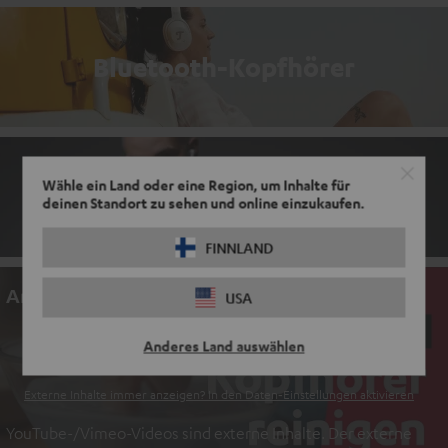
Bluetooth-Kopfhörer
Wähle ein Land oder eine Region, um Inhalte für
True Wireless
deinen Standort zu sehen und online einzukaufen.
FINNLAND
An dieser Stelle befindet sich ein Video
USA
Anderes Land auswählen
EINMALIG ZUSTIMMEN UND ANZEIGEN
Externe Inhalte immer anzeigen? In den Daten‑Einstellungen aktivieren
YouTube-/Vimeo-Videos sind externe Inhalte. Der externe