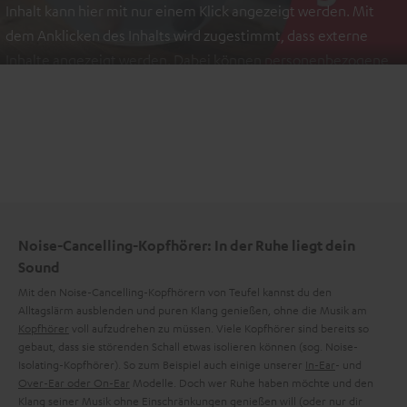
Inhalt kann hier mit nur einem Klick angezeigt werden. Mit
dem Anklicken des Inhalts wird zugestimmt, dass externe
Inhalte angezeigt werden. Dabei können personenbezogene
Daten an Drittplattformen übermittelt werden.
Weitere
Informationen sind in der Datenschutzerklärung unter I zu
finden
.
Noise-Cancelling-Kopfhörer: In der Ruhe liegt dein
Sound
Mit den Noise-Cancelling-Kopfhörern von Teufel kannst du den
Alltagslärm ausblenden und puren Klang genießen, ohne die Musik am
Kopfhörer
voll aufzudrehen zu müssen. Viele Kopfhörer sind bereits so
gebaut, dass sie störenden Schall etwas isolieren können (sog. Noise-
Isolating-Kopfhörer). So zum Beispiel auch einige unserer
In-Ear
- und
Over-Ear oder On-Ear
Modelle. Doch wer Ruhe haben möchte und den
Klang seiner Musik ohne Einschränkungen genießen will (oder nur dir