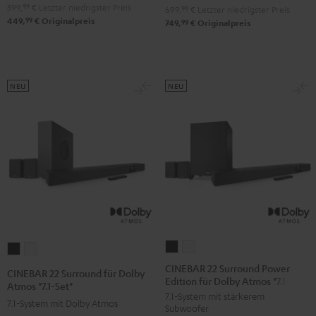
"4.1-
"4.1-
399,
99
€
Letzter niedrigster Preis
Set"
Set"
699,
99
€
Letzter niedrigster Preis
99
449,
€
Originalpreis
Set"
Set"
99
749,
€
Originalpreis
Schwarz
Weiß
Schwarz
Weiß
NEU
NEU
CINEBAR
CINEBAR
CINEBAR
CINEBAR
22
22
22
22
CINEBAR 22 Surround Power
CINEBAR 22 Surround für Dolby
Edition für Dolby Atmos "7.1-Set"
Surround
Surround
Surround
Surround
Atmos "7.1-Set"
7.1-System mit stärkerem
Power
Power
für
für
7.1-System mit Dolby Atmos
Subwoofer
Edition
Edition