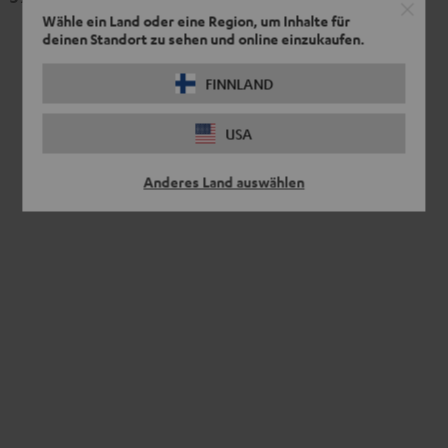
"5.1-
"5.1-
Dolby
Dolby
Wähle ein Land oder eine Region, um Inhalte für
Set"
Set"
Atmos
Atmos
deinen Standort zu sehen und online einzukaufen.
Schwarz
Weiß
"5.1-
"5.1-
FINNLAND
Set"
Set"
Schwarz
Weiß
USA
Anderes Land auswählen