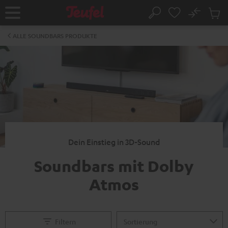
ZUM
NHALT
No
Abs
Startseite
Suche
RINGEN
Artike
im
ALLE SOUNDBARS PRODUKTE
Waren
Dein Einstieg in 3D-Sound
Soundbars mit Dolby
Atmos
Filtern