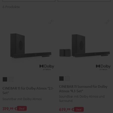
6 Produkte
CINEBAR
CINEBAR
CINEBAR
CINEBAR
11
11
11
11
CINEBAR 11 Surround für Dolby
CINEBAR 11 für Dolby Atmos "2.1-
Atmos "4.1-Set"
Surround
Surround
für
für
Set"
Soundbar mit Dolby Atmos und
für
für
Dolby
Dolby
Soundbar mit Dolby Atmos
Surround
Dolby
Dolby
Atmos
Atmos
319,
€
99
619,
€
Deal
Atmos
Atmos
99
Deal
"2.1-
"2.1-