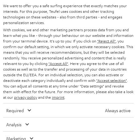
We want to offer you a safe surfing experience that exactly matches your
N
Wähle deinen Gutschein!
interests. For this purpose, Teufel uses cookies and other tracking
Melde dich für den Newsletter an und erhalte bis zu
technologies on these websites - also from third parties - and engages
e
personalization services.
45 € als Dankeschön.
w
With cookies, we and other marketing partners process data from you and
learn what you like - through your behaviour on our website and information
s
from your terminal device. It's up to you: If you click on
"Reject All"
, you
JETZT
EMAIL
l
confirm our default setting, in which we only activate necessary cookies. This
ANME
WIDGET
means that you will receive recommendations, but they will be selected
e
randomly. You receive personalized advertising and content that is really
relevant to you by clicking
"Accept All"
. Here you agree to the use of all
t
cookies as well as to the transfer and processing of your data in countries
t
outside the EU/EEA. For an individual selection, you can also activate or
deactivate each category individually and confirm with
"Accept selection"
.
e
You can adjust all consents at any time under "Data settings" and revoke
them with effect for the future. For more information, please also take a look
r
at our
privacy policy
and the
imprint
.
a
Required
Always active
n
Kategorien
m
Analysis
HEIMKINO
e
Unternehmen
Marketing