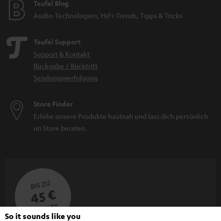
Teufel Blog
Audio-Technologien, HiFi-Trends, Tipps & Tricks
Teufel Support
Support & Kontakt
Rückgabe / Rücktritt
Sendungsverfolgung
Store Finder
Erlebe unsere Produkte hautnah und lass dich persönlich
im Store beraten.
BIS ZU
45 €
RABATT
So it sounds like you