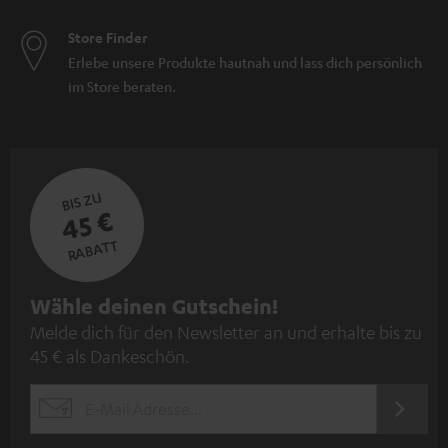
Store Finder
Erlebe unsere Produkte hautnah und lass dich persönlich
im Store beraten.
BIS ZU
45 €
RABATT
N
Wähle deinen Gutschein!
Melde dich für den Newsletter an und erhalte bis zu
e
45 € als Dankeschön.
w
s
JETZT
EMAIL
l
ANME
WIDGET