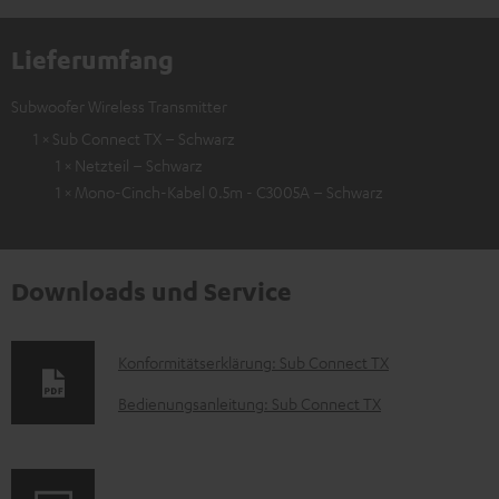
Lieferumfang
Subwoofer Wireless Transmitter
1 × Sub Connect TX – Schwarz
1 × Netzteil – Schwarz
1 × Mono-Cinch-Kabel 0.5m - C3005A – Schwarz
Downloads und Service
D
Konformitätserklärung: Sub Connect TX
o
Bedienungsanleitung: Sub Connect TX
k
u
m