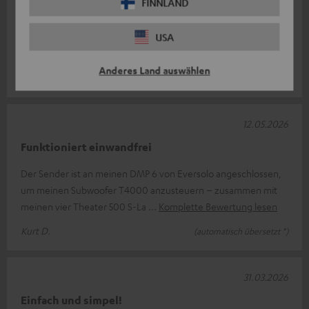
FINNLAND
Ich betreibe den Transmitter an einem Yamaha RX-V6A mit
einem T10 Subwoofer und es läuft wunderbar. Automatisches
USA
Standby funktioniert auch
Komplette Bewertung lesen
Anderes Land auswählen
Mirko F.
12.05.2026
Funktioniert einwandfrei
Der Sender ist an meinen DMP 6 von Eversolo angeschlossen,
um meinen Subwoofer T4000 anzusteuern – zusammen mit
meinen vier Theater 500 S-La
Komplette Bewertung lesen
Kurt D.
(automatisch übersetzt *)
31.03.2026
Einfach und simpel!