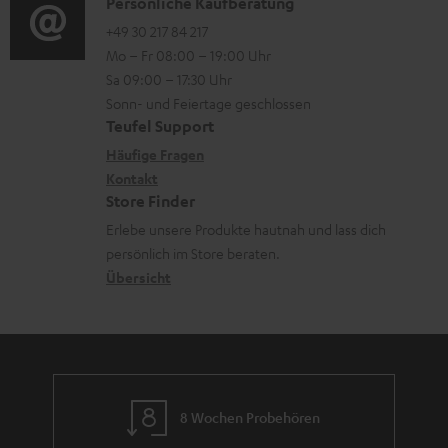
r
i
K
Persönliche Kaufberatung
t
e
l
o
o
+49 30 217 84 217
i
n
Mo – Fr 08:00 – 19:00 Uhr
a
-
n
o
z
Sa 09:00 – 17:30 Uhr
d
L
t
n
u
Sonn- und Feiertage geschlossen
e
e
a
e
Teufel Support
m
n
x
k
n
Häufige Fragen
V
i
Kontakt
t
z
e
Store Finder
k
d
u
r
Erlebe unsere Produkte hautnah und lass dich
o
a
r
s
persönlich im Store beraten.
n
t
G
Übersicht
a
e
a
n
n
r
d
a
n
8 Wochen Probehören
t