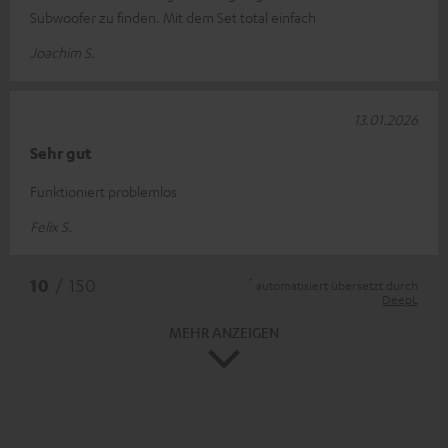
Subwoofer zu finden. Mit dem Set total einfach
Joachim S.
13.01.2026
Sehr gut
Funktioniert problemlos
Felix S.
*
10
/ 150
automatisiert übersetzt durch
DeepL
MEHR ANZEIGEN