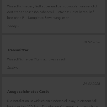
Was soll ich sagen, läuft super und der subwoofer kann endlich
dort stehen so ich ihn haben will. Einfach zu Installieren, lief
löse ohne P
Komplette Bewertung lesen
benny k.
28.02.2026
Transmitter
Was soll Schreiben? Es macht was es soll.
Stefan A.
24.02.2026
Ausgezeichnetes Gerät
Die Installation ist wirklich ein Kinderspiel, okay, in diesem Fall
kostet es fast 100 Euro. Der einzige Kritikpunkt ist, dass ich die