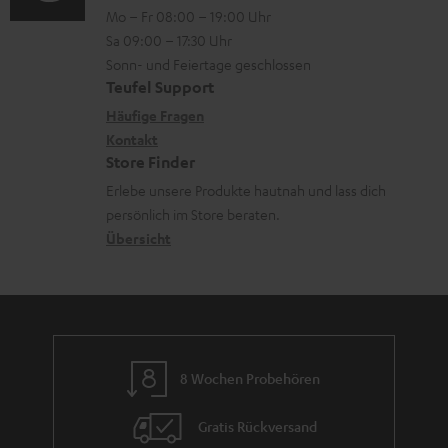
n
l
Mo – Fr 08:00 – 19:00 Uhr
-
n
o
z
a
Sa 09:00 – 17:30 Uhr
L
t
n
u
Sonn- und Feiertage geschlossen
d
e
a
e
Teufel Support
m
e
x
k
n
Häufige Fragen
V
n
i
Kontakt
t
z
e
Store Finder
k
d
u
r
Erlebe unsere Produkte hautnah und lass dich
o
a
r
s
persönlich im Store beraten.
n
t
G
Übersicht
a
e
a
n
n
r
d
a
n
8 Wochen Probehören
t
i
Gratis Rückversand