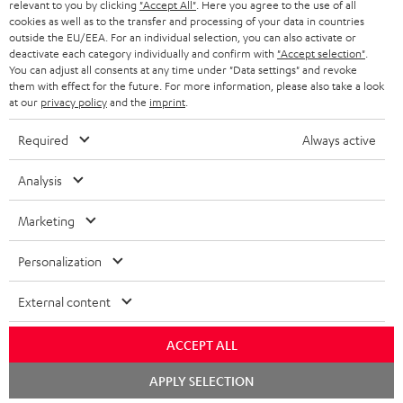
relevant to you by clicking
"Accept All"
. Here you agree to the use of all
KOPFHÖRER
cookies as well as to the transfer and processing of your data in countries
NIEDERLANDE
BLOG
outside the EU/EEA. For an individual selection, you can also activate or
deactivate each category individually and confirm with
"Accept selection"
.
BLUETOOTH-KOPFHÖRER
NEWSLETTER
You can adjust all consents at any time under "Data settings" and revoke
BELGIEN
them with effect for the future. For more information, please also take a look
STEREOANLAGEN
at our
privacy policy
and the
imprint
.
STORES
FRANKREICH
LAUTSPRECHER
Required
Always active
DEINE VORTEILE BEI TEUFEL
POLEN
ULTIMA-SERIE
Analysis
TEUFEL STORY
Technische Änderungen, Tippfehler und Irrtum vorbehalten. Das auf unseren
IN-EAR-KOPFHÖRER
Marketing
SPANIEN
UNSER MANAGEMENT
Fotos abgebildete Zubehör ist nicht im Lieferumfang enthalten. Etwaige
Entsorgungsgebühren für Batterien sind im Preis inbegriffen.
FANSHOP
Personalization
NACHHALTIGKEIT
ITALIEN
©2026 Lautsprecher Teufel GmbH - All rights reserved.
NEUHEITEN
External content
UNSERE WERTE
USA
Impressum
AGB
Datenschutz
Daten-Einstellungen
EU Data Act
BARRIEREFREIHEIT
ACCEPT ALL
Vertrag widerrufen
WEITERE LÄNDER
Chat
APPLY SELECTION
starten