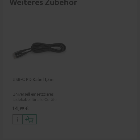
Weiteres Zubehör
USB-C PD Kabel 1,5m
Universell einsetzbares
Ladekabel für alle Geräte mit
USB-C-Ladeport, passend für
14,
€
99
alle Teufel Produkte mit USB-
C-Anschluss