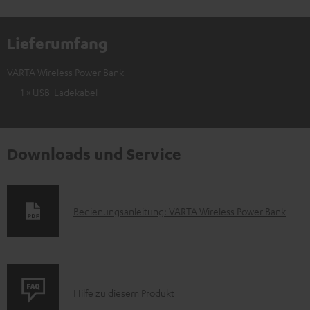
Lieferumfang
VARTA Wireless Power Bank
1 × USB-Ladekabel
Downloads und Service
D
Bedienungsanleitung: VARTA Wireless Power Bank
o
k
u
P
m
Hilfe zu diesem Produkt