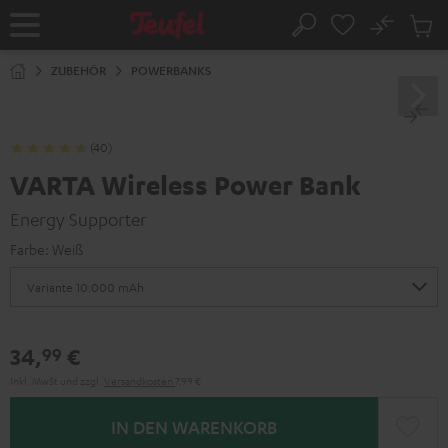
ZUM
NHALT
No
Abs
Startseite
Suche
RINGEN
Artike
im
ZUBEHÖR
POWERBANKS
Waren
(40)
VARTA Wireless Power Bank
Energy Supporter
Farbe:
Weiß
34,
€
99
Inkl. MwSt
und zzgl.
Versandkosten
7,99 €
IN DEN WARENKORB