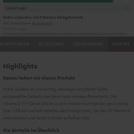
Auf Lager
Sicher einkaufen mit 8 Wochen Rückgaberecht
inkl. kostenlosem
Rückversand
Hersteller:
Varta
Sicherheitshinweise
Ersatzteile
Reparaturen
Software-Updates
Gesetzliche Gewährleistung
BEWERTUNGEN
ACCESSORIES
LIEFERUMFANG
SUPPORT
Highlights
Darum lieben wir dieses Produkt
Hohe Qualität ist uns wichtig, deswegen empfiehlt Teufel
ausgewählte Gadgets wie diese Varta wireless Powerbank. Das
clevere 2-in-1-Gerät lädt bis zu drei mobile Soundgeräte gleichzeitig
über USB auf und lädt kabellos alle Smartphones, die den Qi-Standard
unterstützen und damit drahtlos aufladbar sind.
Die Vorteile im Überblick