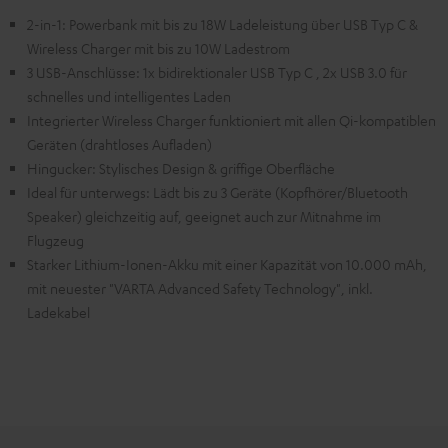
2-in-1: Powerbank mit bis zu 18W Ladeleistung über USB Typ C &
Wireless Charger mit bis zu 10W Ladestrom
3 USB-Anschlüsse: 1x bidirektionaler USB Typ C , 2x USB 3.0 für
schnelles und intelligentes Laden
Integrierter Wireless Charger funktioniert mit allen Qi-kompatiblen
Geräten (drahtloses Aufladen)
Hingucker: Stylisches Design & griffige Oberfläche
Ideal für unterwegs: Lädt bis zu 3 Geräte (Kopfhörer/Bluetooth
Speaker) gleichzeitig auf, geeignet auch zur Mitnahme im
Flugzeug
Starker Lithium-Ionen-Akku mit einer Kapazität von 10.000 mAh,
mit neuester "VARTA Advanced Safety Technology", inkl.
Ladekabel