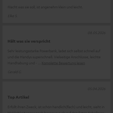
Macht was sie soll, ist angenehm klein und leicht.
Elke S.
08.05.2026
Hält was sie verspricht
Sehr leistungsstarke Powerbank, ladet sich selbst schnell auf
und die Handys superschnell. Vielseitige Anschlüsse, leichte
Handhabung und -
Komplette Bewertung lesen
Gerald G.
05.04.2026
Top Artikel
Erfüllt ihren Zweck, ist schön handlich(flach) und leicht, sieht in
Wirklichkeit sogar noch besser aus als auf den Fotos.Kabelloses