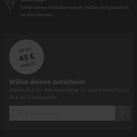
Erlebe unsere Produkte hautnah und lass dich persönlich
im Store beraten.
BIS ZU
45 €
RABATT
N
Wähle deinen Gutschein!
Melde dich für den Newsletter an und erhalte bis zu
e
45 € als Dankeschön.
w
s
JETZT
EMAIL
l
ANME
WIDGET
e
t