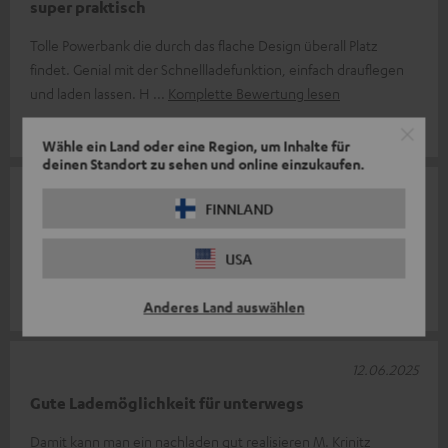
super praktisch
Tolle Powerbank die durch das flache Design überall Platz
findet. Genial mit der Schnellladefunktion, einfach drauflegen
und laden lassen. H
Komplette Bewertung lesen
Björn J.
Wähle ein Land oder eine Region, um Inhalte für
deinen Standort zu sehen und online einzukaufen.
10.07.2025
FINNLAND
Power
USA
Gutes Produkt.
Natascha S.
Anderes Land auswählen
12.06.2025
Gute Lademöglichkeit für unterwegs
Damit kann man ein nachladen gut realisieren M. Krinitz