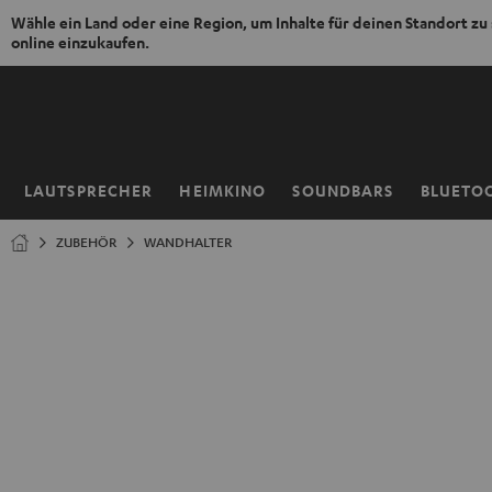
Wähle ein Land oder eine Region, um Inhalte für deinen Standort zu
online einzukaufen.
ZUM
NHALT
RINGEN
LAUTSPRECHER
HEIMKINO
SOUNDBARS
BLUETO
Startseite
ZUBEHÖR
WANDHALTER