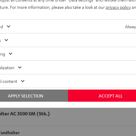
uture. For more information, please also take a look at our
privacy policy
an
ed
Alway
us schwerem Metall für Micro-Lautsprecher. Der
s
terung oder ein M6-Gewinde an der Rückwand verfügen. Eine
genau auf die Hörposition auszurichten. Das
ing
abdeckung geführt.
lization
ZEIGE MIR MEHR
l content
APPLY SELECTION
ACCEPT ALL
ter AC 3500 SM (Stk.)
andhalter