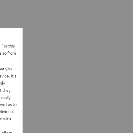
 For this
also from
hat you
vice. It's
nly
t they
really
well as to
dividual
rm with
 effect