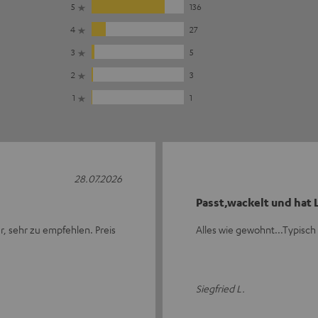
5
136
4
27
3
5
2
3
1
1
28.07.2026
Passt,wackelt und hat 
r, sehr zu empfehlen. Preis
Alles wie gewohnt...Typisch
Siegfried L.