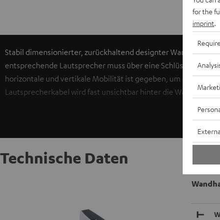
for the f
imprint
.
Requir
Stabil dimensionierter, zurückhaltend designter Wandhalter a
Analysi
entsprechende Lautsprecher muss über eine Schlüssellochhal
horizontale und vertikale Mobilität ist gegeben, um die Boxen 
Market
Lautsprecherkabel wird fast unsichtbar hinter die Wandhalter
Persona
Externa
Technische Daten
Wandhal
W