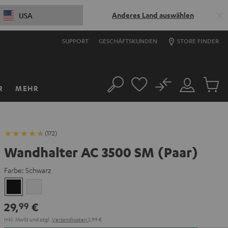
Anderes Land auswählen
USA
SUPPORT
GESCHÄFTSKUNDEN
STORE FINDER
No
R
MEHR
Suche
Mein
Artikel
Konto
im
Warenk
(172)
Wandhalter AC 3500 SM (Paar)
Farbe:
Schwarz
Schwarz
Weiß
29,
€
99
Inkl. MwSt
und zzgl.
Versandkosten
2,99 €