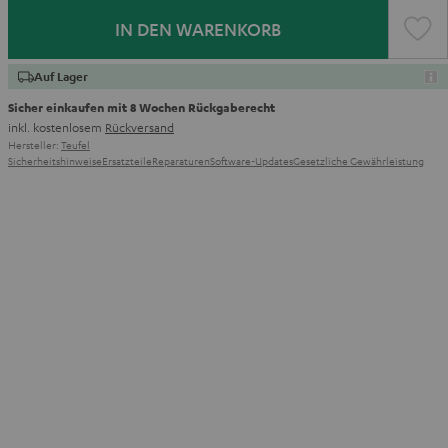
IN DEN WARENKORB
Auf Lager
Sicher einkaufen mit 8 Wochen Rückgaberecht
inkl. kostenlosem
Rückversand
Hersteller:
Teufel
Sicherheitshinweise
Ersatzteile
Reparaturen
Software-Updates
Gesetzliche Gewährleistung