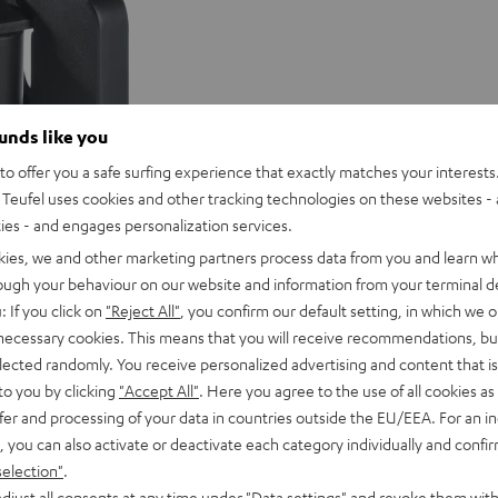
ounds like you
o offer you a safe surfing experience that exactly matches your interests.
Teufel uses cookies and other tracking technologies on these websites - 
ties - and engages personalization services.
kies, we and other marketing partners process data from you and learn w
rough your behaviour on our website and information from your terminal de
: If you click on
"Reject All"
, you confirm our default setting, in which we o
 necessary cookies. This means that you will receive recommendations, bu
elected randomly. You receive personalized advertising and content that is 
to you by clicking
"Accept All"
. Here you agree to the use of all cookies as 
fer and processing of your data in countries outside the EU/EEA. For an in
, you can also activate or deactivate each category individually and confi
selection"
.
djust all consents at any time under "Data settings" and revoke them with