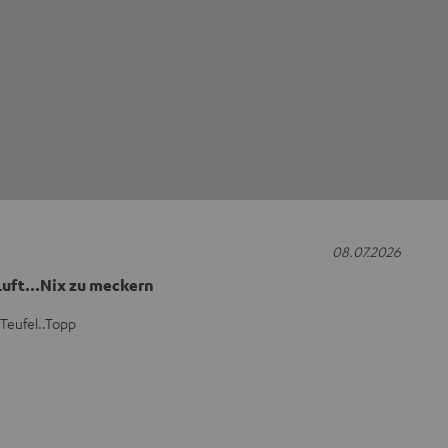
08.07.2026
Luft...Nix zu meckern
 Teufel..Topp