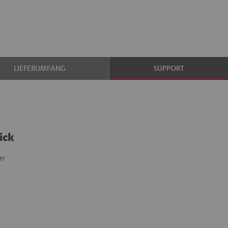
LIEFERUMFANG
SUPPORT
ick
er