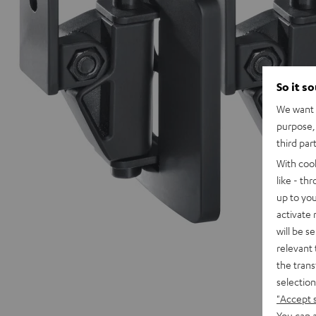
So it s
We want t
purpose, 
third par
With coo
like - th
up to you
activate
will be s
relevant 
the trans
selection
"Accept 
You can a