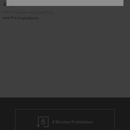
Stereo-
Stereo-
439,
€
99
Set
Set
379,
99
€
Letzter niedrigster Preis
Schwarz
Weiß
98
499,
€
Originalpreis
8 Wochen Probehören