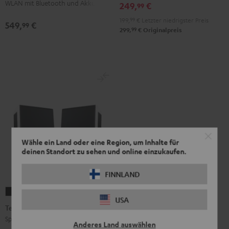
WLAN mit Bluetooth und Akku
249,
€
99
Black
White
199,
99
€
Letzter niedrigster Preis
549,
€
99
99
299,
€
Originalpreis
Wähle ein Land oder eine Region, um Inhalte für
deinen Standort zu sehen und online einzukaufen.
FINNLAND
Teufel
Teufel
USA
ONE
ONE
Teufel ONE S Stereo-Set
S
S
Spare im Doppelpack
Anderes Land auswählen