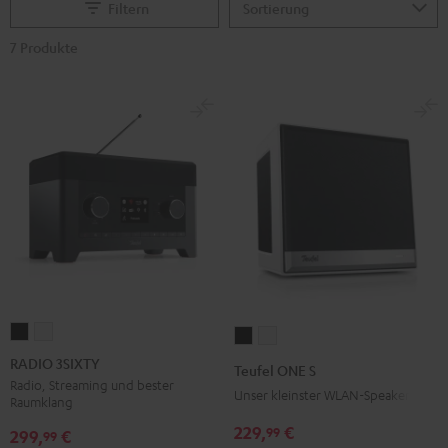
Filtern
7 Produkte
RADIO
RADIO
Teufel
Teufel
3SIXTY
3SIXTY
ONE
ONE
RADIO 3SIXTY
Teufel ONE S
Schwarz
Weiß
S
S
Radio, Streaming und bester
Unser kleinster WLAN-Speaker
Raumklang
Schwarz
Weiß
229,
€
99
299,
€
99