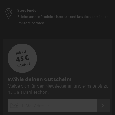
Store Finder
Erlebe unsere Produkte hautnah und lass dich persönlich
im Store beraten.
BIS ZU
45 €
RABATT
N
Wähle deinen Gutschein!
Melde dich für den Newsletter an und erhalte bis zu
e
45 € als Dankeschön.
w
s
JETZT
EMAIL
l
ANME
WIDGET