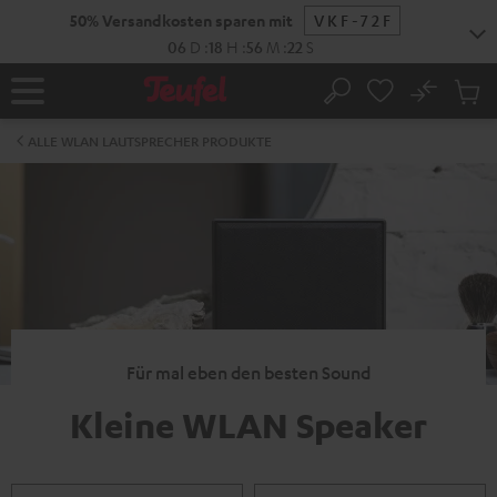
ZUM
50% Versandkosten sparen mit
VKF-72F
NHALT
RINGEN
06
D
:
18
H
:
56
M
:
22
S
No
Abs
Startseite
Suche
Artike
im
ALLE WLAN LAUTSPRECHER PRODUKTE
Waren
Für mal eben den besten Sound
Kleine WLAN Speaker