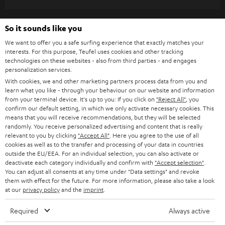
e
t
So it sounds like you
t
We want to offer you a safe surfing experience that exactly matches your
e
interests. For this purpose, Teufel uses cookies and other tracking
technologies on these websites - also from third parties - and engages
r
personalization services.
a
With cookies, we and other marketing partners process data from you and
learn what you like - through your behaviour on our website and information
n
Kategorien
from your terminal device. It's up to you: If you click on
"Reject All"
, you
m
confirm our default setting, in which we only activate necessary cookies. This
means that you will receive recommendations, but they will be selected
HEIMKINO
e
randomly. You receive personalized advertising and content that is really
Unternehmen
relevant to you by clicking
"Accept All"
. Here you agree to the use of all
l
cookies as well as to the transfer and processing of your data in countries
HEIMKINO-KOMPLETTANLAGEN
SUPPORT
d
outside the EU/EEA. For an individual selection, you can also activate or
Teufel Onlineshops
deactivate each category individually and confirm with
"Accept selection"
.
SOUNDBARS
u
You can adjust all consents at any time under "Data settings" and revoke
KARRIERE
DEUTSCHLAND
them with effect for the future. For more information, please also take a look
n
STEREO
at our
privacy policy
and the
imprint
.
PRESSE & MARKETING
g
ÖSTERREICH
Required
Always active
SMART HOME
GESCHÄFTSKUNDEN