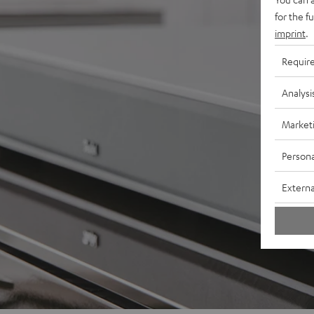
for the f
imprint
.
Requir
Analysi
Market
Persona
Externa