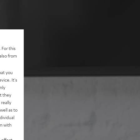
 For this
also from
hat you
vice. It's
nly
t they
really
well as to
dividual
rm with
 effect