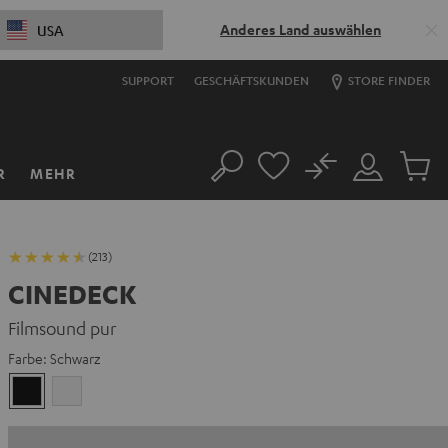
Anderes Land auswählen
USA
SUPPORT
GESCHÄFTSKUNDEN
STORE FINDER
No
R
MEHR
Suche
Mein
Artikel
Konto
im
Warenk
(213)
CINEDECK
Filmsound pur
Farbe:
Schwarz
Schwarz
Weiß