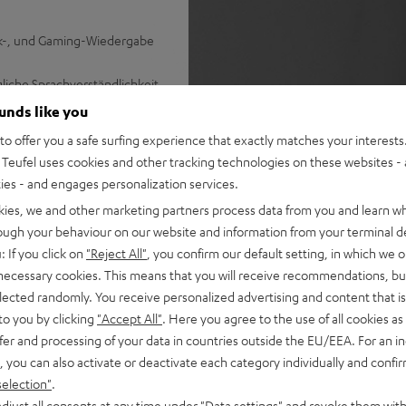
sik-, und Gaming-Wiedergabe
iche Sprachverständlichkeit
ounds like you
isen Tiefbass, es muss kein
o offer you a safe surfing experience that exactly matches your interests.
Teufel uses cookies and other tracking technologies on these websites - 
len Surround Sound
ties - and engages personalization services.
alität von Spotify, Youtube,
kies, we and other marketing partners process data from you and learn w
rough your behaviour on our website and information from your terminal de
für Ein-Kabel-Anschluss am
: If you click on
"Reject All"
, you confirm our default setting, in which we o
 necessary cookies. This means that you will receive recommendations, bu
ale Surround-Sound-
elected randomly. You receive personalized advertising and content that is 
kompatibel)
to you by clicking
"Accept All"
. Here you agree to the use of all cookies as 
nweis: bitte beachte die
fer and processing of your data in countries outside the EU/EEA. For an in
, you can also activate or deactivate each category individually and confi
selection"
.
djust all consents at any time under "Data settings" and revoke them with