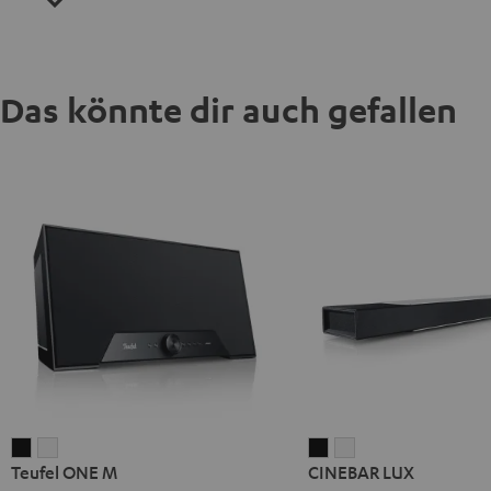
Das könnte dir auch gefallen
Teufel
Teufel
CINEBAR
CINEBAR
Teufel ONE M
CINEBAR LUX
ONE
ONE
LUX
LUX