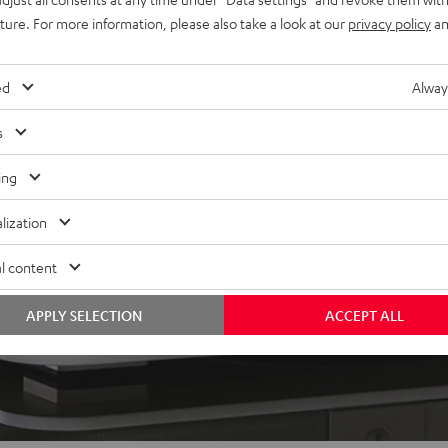
uture. For more information, please also take a look at our
privacy policy
an
ed
Alway
s
ing
lization
l content
APPLY SELECTION
ACCEPT ALL