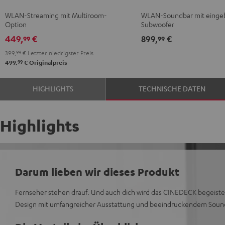
M
M
Schwarz
Weiß
WLAN-Streaming mit Multiroom-
WLAN-Soundbar mit eing
Schwarz
Weiß
Option
Subwoofer
449,
€
899,
€
99
99
399,
99
€
Letzter niedrigster Preis
99
499,
€
Originalpreis
HIGHLIGHTS
TECHNISCHE DATEN
Highlights
Darum lieben wir dieses Produkt
Fernseher stehen drauf. Und auch dich wird das CINEDECK begeister
Design mit umfangreicher Ausstattung und beeindruckendem Sound