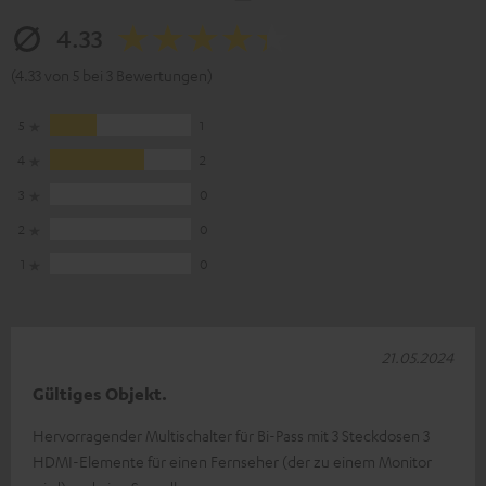
4.33
(4.33 von 5 bei 3 Bewertungen)
5
1
4
2
3
0
2
0
1
0
21.05.2024
Gültiges Objekt.
Hervorragender Multischalter für Bi-Pass mit 3 Steckdosen 3
HDMI-Elemente für einen Fernseher (der zu einem Monitor