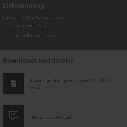
Lieferumfang
FeinTech HDMI eARC Pass Switch 4x1
1 × Stromkabel – Schwarz
1 × Fernbedienung – Schwarz
Downloads und Service
D
Bedienungsanleitung: FeinTech HDMI eARC Pass
Switch 4x1
o
k
u
m
P
Hilfe zu diesem Produkt
e
r