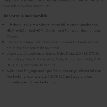
hängt dann nicht mehr davon ab, welche Audioformate der Fernseher
oder Videoprojektor unterstützt.
Die Vorteile im Überblick
4-facher HDMI-Umschalter zum Anschluss einer Soundbar per
HDMI eARC an drei HDMI-Quellen und Fernseher, Beamer oder
Monitor
Übermittelt Stereo oder Mehrkanal-Ton vom TV-Gerät und den
drei HDMI-Quellen an die Soundbar
Unterstützt Audioformate Stereo, Dolby Digital 2.0 / 5.1, DTS 5.1,
Dolby Digital Plus, Dolby TrueHD, Dolby Atmos, Dolby MAT, DTS-
HD, DTS-X, Mehrkanal PCM bis 7.1
Wählen der Eingangsquelle per Taste oder mitgelieferter Infrarot-
Fernbedienung, unterstützt HDMI-CEC zur Steuerung des
Zuspielers per TV-Fernbedienung