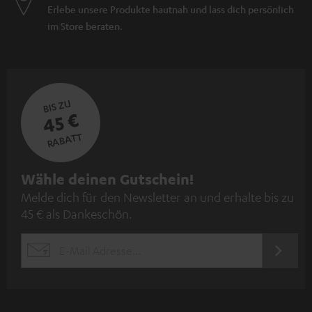
Erlebe unsere Produkte hautnah und lass dich persönlich
im Store beraten.
BIS ZU
45 €
RABATT
N
Wähle deinen Gutschein!
Melde dich für den Newsletter an und erhalte bis zu
e
45 € als Dankeschön.
w
s
JETZT
EMAIL
l
ANME
WIDGET
e
t