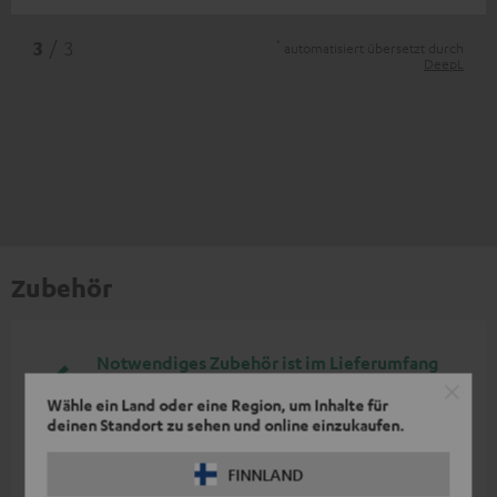
*
3
/ 3
automatisiert übersetzt durch
DeepL
Zubehör
Notwendiges Zubehör ist im Lieferumfang
enthalten.
Wähle ein Land oder eine Region, um Inhalte für
deinen Standort zu sehen und online einzukaufen.
Weiteres Zubehör
FINNLAND