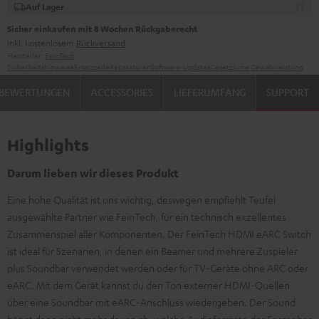
Auf Lager
Sicher einkaufen mit 8 Wochen Rückgaberecht
inkl. kostenlosem
Rückversand
Hersteller:
FeinTech
Sicherheitshinweise
Ersatzteile
Reparaturen
Software-Updates
Gesetzliche Gewährleistung
BEWERTUNGEN
ACCESSORIES
LIEFERUMFANG
SUPPORT
Highlights
Darum lieben wir dieses Produkt
Eine hohe Qualität ist uns wichtig, deswegen empfiehlt Teufel
ausgewählte Partner wie FeinTech, für ein technisch exzellentes
Zusammenspiel aller Komponenten. Der FeinTech HDMI eARC Switch
ist ideal für Szenarien, in denen ein Beamer und mehrere Zuspieler
plus Soundbar verwendet werden oder für TV-Geräte ohne ARC oder
eARC. Mit dem Gerät kannst du den Ton externer HDMI-Quellen
über eine Soundbar mit eARC-Anschluss wiedergeben. Der Sound