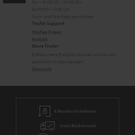
Mo – Fr 08:00 – 19:00 Uhr
-
n
a
o
z
Sa 09:00 – 17:30 Uhr
L
t
d
n
u
Sonn- und Feiertage geschlossen
e
a
e
e
Teufel Support
m
x
k
n
n
Häufige Fragen
V
i
Kontakt
t
z
e
Store Finder
k
d
u
r
Erlebe unsere Produkte hautnah und lass dich
o
a
r
s
persönlich im Store beraten.
n
t
G
Übersicht
a
e
a
n
n
r
d
a
n
8 Wochen Probehören
t
i
Gratis Rückversand
e