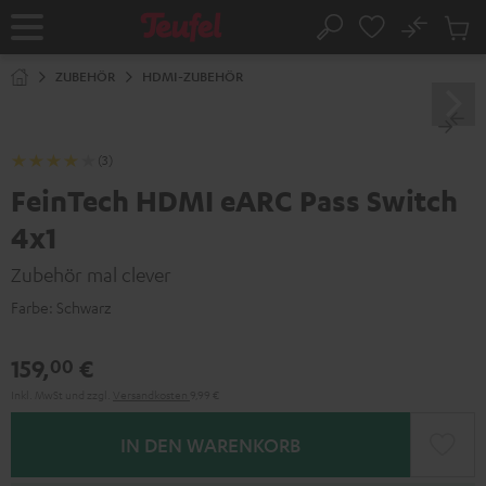
ZUM
NHALT
No
Abs
Startseite
Suche
RINGEN
Artike
im
ZUBEHÖR
HDMI-ZUBEHÖR
Waren
(3)
FeinTech HDMI eARC Pass Switch
4x1
Zubehör mal clever
Farbe:
Schwarz
159,
€
00
Inkl. MwSt
und zzgl.
Versandkosten
9,99 €
IN DEN WARENKORB