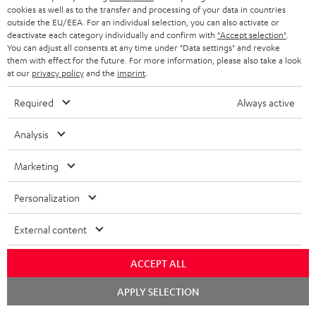
KOPFHÖRER
cookies as well as to the transfer and processing of your data in countries
NIEDERLANDE
BLOG
outside the EU/EEA. For an individual selection, you can also activate or
deactivate each category individually and confirm with
"Accept selection"
.
BLUETOOTH-KOPFHÖRER
NEWSLETTER
You can adjust all consents at any time under "Data settings" and revoke
BELGIEN
them with effect for the future. For more information, please also take a look
STEREOANLAGEN
at our
privacy policy
and the
imprint
.
STORES
FRANKREICH
LAUTSPRECHER
Required
Always active
DEINE VORTEILE BEI TEUFEL
POLEN
ULTIMA-SERIE
Analysis
TEUFEL STORY
Technische Änderungen, Tippfehler und Irrtum vorbehalten. Das auf unseren
IN-EAR-KOPFHÖRER
Marketing
SPANIEN
UNSER MANAGEMENT
Fotos abgebildete Zubehör ist nicht im Lieferumfang enthalten. Etwaige
Entsorgungsgebühren für Batterien sind im Preis inbegriffen.
FANSHOP
Personalization
NACHHALTIGKEIT
ITALIEN
©2026 Lautsprecher Teufel GmbH - All rights reserved.
NEUHEITEN
External content
UNSERE WERTE
USA
Impressum
AGB
Datenschutz
Daten-Einstellungen
EU Data Act
BARRIEREFREIHEIT
ACCEPT ALL
Vertrag widerrufen
WEITERE LÄNDER
Chat
APPLY SELECTION
starten