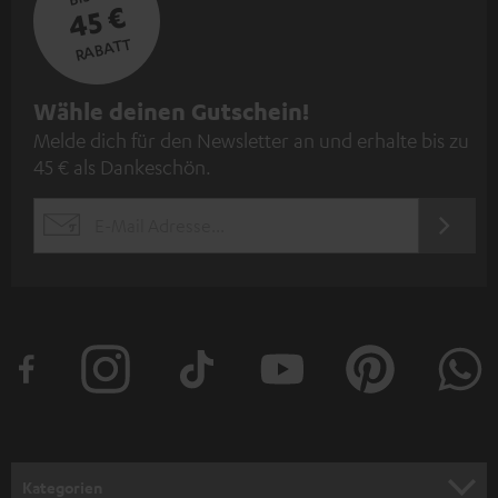
45 €
RABATT
N
Wähle deinen Gutschein!
Melde dich für den Newsletter an und erhalte bis zu
e
45 € als Dankeschön.
w
s
JETZT
EMAIL
l
ANME
WIDGET
e
t
t
e
r
a
n
Kategorien