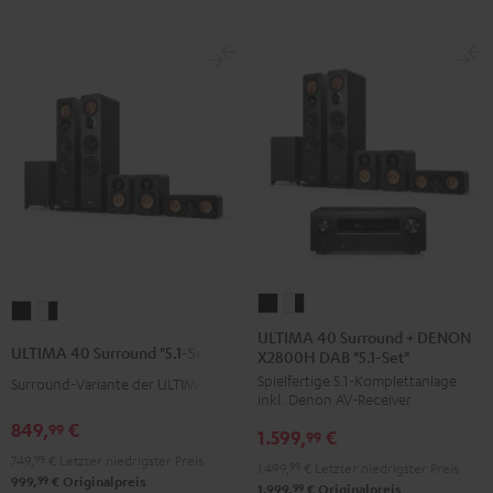
ULTIMA
ULTIMA
ULTIMA
ULTIMA
40
40
ULTIMA 40 Surround + DENON
40
40
ULTIMA 40 Surround "5.1-Set"
X2800H DAB "5.1-Set"
Surround
Surround
Surround
Surround
Spielfertige 5.1-Komplettanlage
+
+
Surround-Variante der ULTIMA 40
"5.1-
"5.1-
inkl. Denon AV-Receiver
DENON
DENON
Set"
Set"
849,
€
99
1.599,
€
X2800H
X2800H
99
Schwarz
Weiß
749,
99
€
Letzter niedrigster Preis
DAB
DAB
1.499,
99
€
Letzter niedrigster Preis
/
99
999,
€
Originalpreis
"5.1-
"5.1-
99
1.999,
€
Originalpreis