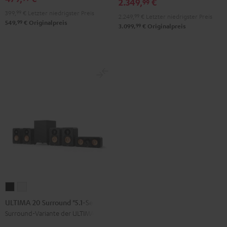
2.349,
€
99
für
für
Schwarz
399,
99
€
Letzter niedrigster Preis
2.249,
99
€
Letzter niedrigster Preis
Dolby
Dolby
99
549,
€
Originalpreis
99
3.099,
€
Originalpreis
Atmos
Atmos
Schwarz
Weiß
ULTIMA
ULTIMA
20
20
ULTIMA 20 Surround "5.1-Set"
Surround
Surround
Surround-Variante der ULTIMA 20
"5.1-
"5.1-