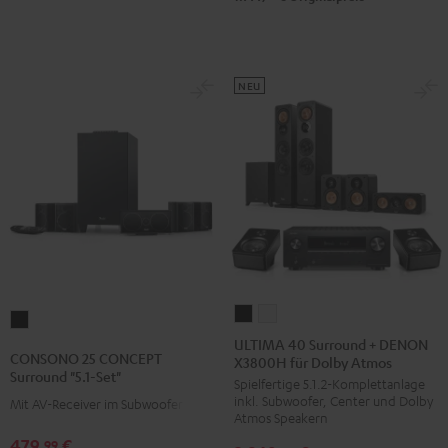
Schwarz
Set"
Set"
Schwarz
Weiß
/
NEU
Schwarz
ULTIMA
ULTIMA
CONSONO
40
40
ULTIMA 40 Surround + DENON
25
CONSONO 25 CONCEPT
X3800H für Dolby Atmos
Surround
Surround
CONCEPT
Surround "5.1-Set"
Spielfertige 5.1.2-Komplettanlage
+
+
Surround
inkl. Subwoofer, Center und Dolby
Mit AV-Receiver im Subwoofer
DENON
DENON
"5.1-
Atmos Speakern
X3800H
X3800H
Set"
479,
€
99