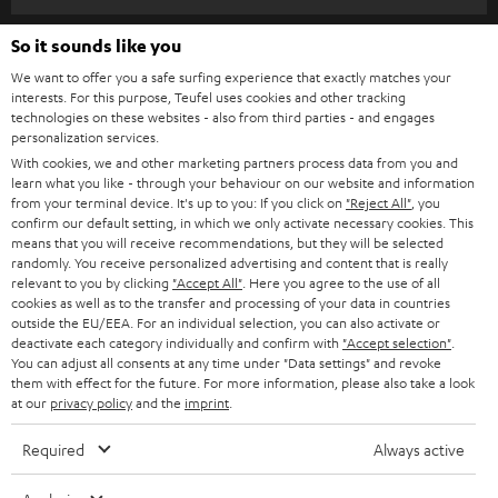
m
HEIMKINO
e
So it sounds like you
Unternehmen
l
We want to offer you a safe surfing experience that exactly matches your
HEIMKINO-KOMPLETTANLAGEN
interests. For this purpose, Teufel uses cookies and other tracking
SUPPORT
d
Teufel Onlineshops
technologies on these websites - also from third parties - and engages
personalization services.
SOUNDBARS
u
KARRIERE
DEUTSCHLAND
With cookies, we and other marketing partners process data from you and
n
learn what you like - through your behaviour on our website and information
STEREO
PRESSE & MARKETING
from your terminal device. It's up to you: If you click on
"Reject All"
, you
g
confirm our default setting, in which we only activate necessary cookies. This
ÖSTERREICH
SMART HOME
means that you will receive recommendations, but they will be selected
GESCHÄFTSKUNDEN
randomly. You receive personalized advertising and content that is really
relevant to you by clicking
"Accept All"
. Here you agree to the use of all
SCHWEIZ
BLUETOOTH-LAUTSPRECHER
PARTNERPROGRAMM
cookies as well as to the transfer and processing of your data in countries
outside the EU/EEA. For an individual selection, you can also activate or
KOPFHÖRER
deactivate each category individually and confirm with
"Accept selection"
.
NIEDERLANDE
BLOG
You can adjust all consents at any time under "Data settings" and revoke
BLUETOOTH-KOPFHÖRER
them with effect for the future. For more information, please also take a look
NEWSLETTER
at our
privacy policy
and the
imprint
.
BELGIEN
STEREOANLAGEN
STORES
Required
Always active
FRANKREICH
LAUTSPRECHER
DEINE VORTEILE BEI TEUFEL