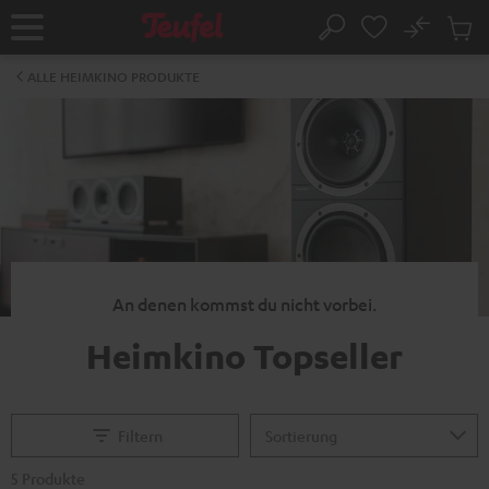
ZUM
NHALT
No
Abs
Startseite
Suche
RINGEN
Artike
im
ALLE HEIMKINO PRODUKTE
Waren
An denen kommst du nicht vorbei.
Heimkino Topseller
Filtern
5 Produkte