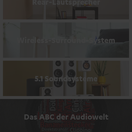
Rear-Lautsprecher
Wireless-Surround-System
5.1 Soundsysteme
Das ABC der Audiowelt