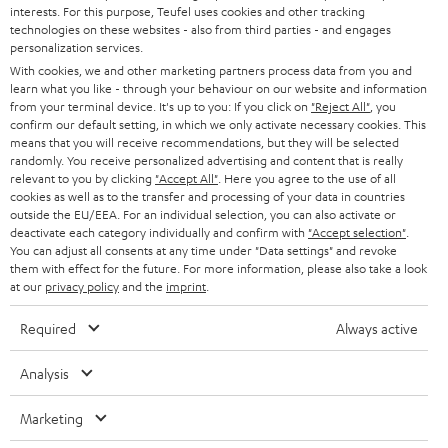
HEIMKINO-KOMPLETTANLAGEN
interests. For this purpose, Teufel uses cookies and other tracking
SUPPORT
d
Teufel Onlineshops
technologies on these websites - also from third parties - and engages
personalization services.
SOUNDBARS
u
KARRIERE
With cookies, we and other marketing partners process data from you and
DEUTSCHLAND
n
learn what you like - through your behaviour on our website and information
STEREO
PRESSE & MARKETING
from your terminal device. It's up to you: If you click on
"Reject All"
, you
g
confirm our default setting, in which we only activate necessary cookies. This
ÖSTERREICH
SMART HOME
means that you will receive recommendations, but they will be selected
GESCHÄFTSKUNDEN
randomly. You receive personalized advertising and content that is really
relevant to you by clicking
"Accept All"
. Here you agree to the use of all
SCHWEIZ
BLUETOOTH-LAUTSPRECHER
PARTNERPROGRAMM
cookies as well as to the transfer and processing of your data in countries
outside the EU/EEA. For an individual selection, you can also activate or
KOPFHÖRER
deactivate each category individually and confirm with
"Accept selection"
.
NIEDERLANDE
BLOG
You can adjust all consents at any time under "Data settings" and revoke
them with effect for the future. For more information, please also take a look
BLUETOOTH-KOPFHÖRER
NEWSLETTER
at our
privacy policy
and the
imprint
.
BELGIEN
STEREOANLAGEN
STORES
Required
Always active
FRANKREICH
LAUTSPRECHER
DEINE VORTEILE BEI TEUFEL
Analysis
POLEN
ULTIMA-SERIE
TEUFEL STORY
Marketing
Technische Änderungen, Tippfehler und Irrtum vorbehalten. Das auf unseren
IN-EAR-KOPFHÖRER