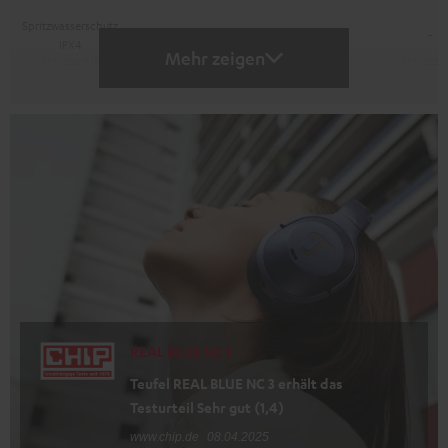
Spritzwasserschutz
-
-
-
IPX4
Mehr zeigen
REAL BLUE NC 3
Teufel REAL BLUE NC 3 erhält das
Testurteil Sehr gut (1,4)
www.chip.de
08.04.2025