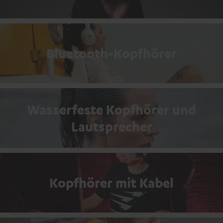
Bluetooth-Kopfhörer
Wasserfeste Kopfhörer und
Lautsprecher
Kopfhörer mit Kabel