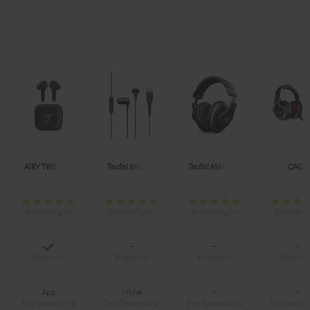
AIRY TWS PRO
Teufel MOVE 2
Teufel MASSIVE
CAGE
Ja
-
-
-
App
Inline
-
-