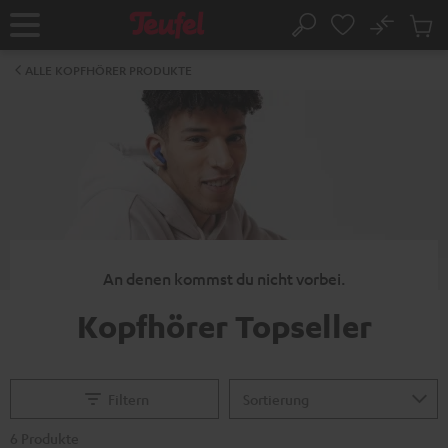
ZUM
NHALT
No
Abs
Startseite
Suche
RINGEN
Artike
im
ALLE KOPFHÖRER PRODUKTE
Waren
An denen kommst du nicht vorbei.
Kopfhörer Topseller
Filtern
6 Produkte