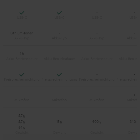
Ja
Ja
-
-
Lithium-Ionen
-
-
-
7 h
-
-
-
Ja
Ja
-
-
-
-
-
1
5,7 g
5,7 g
15 g
400 g
340 g
64 g