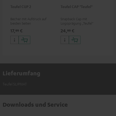
Teufel CUP 2
Teufel CAP "Teufel"
Becher mit Aufdruck auf
Snapback Cap mit
beiden Seiten
Logoprägung „Teufel“
17,
€
24,
€
99
99
Lieferumfang
Teufel SLIPMAT
Downloads und Service