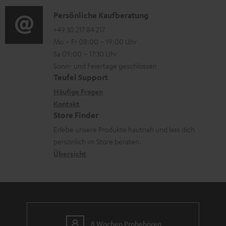
a
n
i
K
Persönliche Kaufberatung
t
e
o
o
+49 30 217 84 217
i
n
Mo – Fr 08:00 – 19:00 Uhr
-
n
o
z
Sa 09:00 – 17:30 Uhr
L
t
n
u
Sonn- und Feiertage geschlossen
e
a
e
Teufel Support
m
x
k
n
Häufige Fragen
V
i
Kontakt
t
z
e
Store Finder
k
d
u
r
Erlebe unsere Produkte hautnah und lass dich
o
a
r
s
persönlich im Store beraten.
n
t
G
Übersicht
a
e
a
n
n
r
d
a
n
8 Wochen Probehören