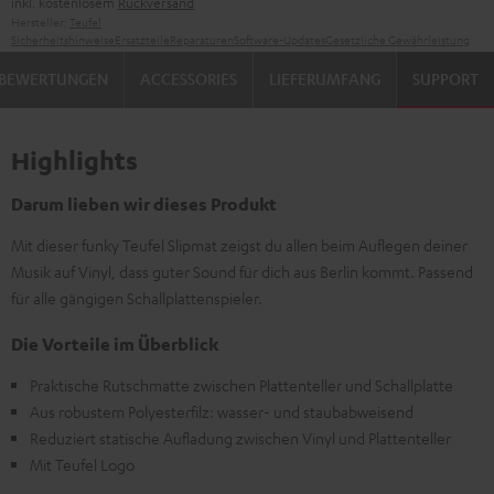
inkl. kostenlosem
Rückversand
Hersteller:
Teufel
Sicherheitshinweise
Ersatzteile
Reparaturen
Software-Updates
Gesetzliche Gewährleistung
BEWERTUNGEN
ACCESSORIES
LIEFERUMFANG
SUPPORT
Highlights
Darum lieben wir dieses Produkt
Mit dieser funky Teufel Slipmat zeigst du allen beim Auflegen deiner
Musik auf Vinyl, dass guter Sound für dich aus Berlin kommt. Passend
für alle gängigen Schallplattenspieler.
Die Vorteile im Überblick
Praktische Rutschmatte zwischen Plattenteller und Schallplatte
Aus robustem Polyesterfilz: wasser- und staubabweisend
Reduziert statische Aufladung zwischen Vinyl und Plattenteller
Mit Teufel Logo