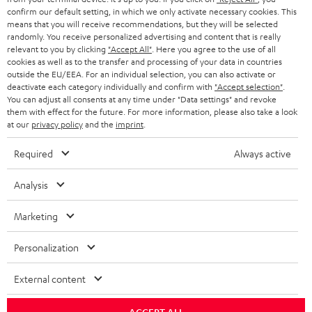
GESCHÄFTSKUNDEN
confirm our default setting, in which we only activate necessary cookies. This
means that you will receive recommendations, but they will be selected
SCHWEIZ
BLUETOOTH-LAUTSPRECHER
PARTNERPROGRAMM
randomly. You receive personalized advertising and content that is really
relevant to you by clicking
"Accept All"
. Here you agree to the use of all
KOPFHÖRER
cookies as well as to the transfer and processing of your data in countries
NIEDERLANDE
BLOG
outside the EU/EEA. For an individual selection, you can also activate or
deactivate each category individually and confirm with
"Accept selection"
.
BLUETOOTH-KOPFHÖRER
NEWSLETTER
You can adjust all consents at any time under "Data settings" and revoke
BELGIEN
them with effect for the future. For more information, please also take a look
STEREOANLAGEN
at our
privacy policy
and the
imprint
.
STORES
FRANKREICH
LAUTSPRECHER
Required
Always active
DEINE VORTEILE BEI TEUFEL
POLEN
ULTIMA-SERIE
Analysis
TEUFEL STORY
Technische Änderungen, Tippfehler und Irrtum vorbehalten. Das auf unseren
IN-EAR-KOPFHÖRER
Marketing
SPANIEN
UNSER MANAGEMENT
Fotos abgebildete Zubehör ist nicht im Lieferumfang enthalten. Etwaige
Entsorgungsgebühren für Batterien sind im Preis inbegriffen.
FANSHOP
Personalization
NACHHALTIGKEIT
ITALIEN
©2026 Lautsprecher Teufel GmbH - All rights reserved.
NEUHEITEN
External content
UNSERE WERTE
USA
Impressum
AGB
Datenschutz
Daten-Einstellungen
EU Data Act
BARRIEREFREIHEIT