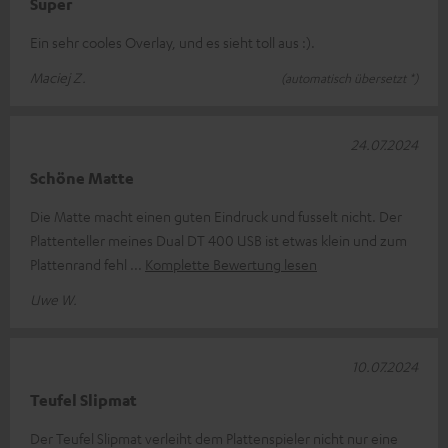
Super
Ein sehr cooles Overlay, und es sieht toll aus :).
Maciej Z.
(automatisch übersetzt *)
24.07.2024
Schöne Matte
Die Matte macht einen guten Eindruck und fusselt nicht. Der
Plattenteller meines Dual DT 400 USB ist etwas klein und zum
Plattenrand fehl
Komplette Bewertung lesen
Uwe W.
10.07.2024
Teufel Slipmat
Der Teufel Slipmat verleiht dem Plattenspieler nicht nur eine