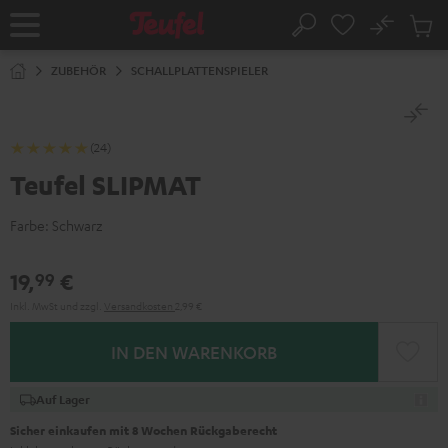
ZUM
NHALT
No
Abs
Startseite
Suche
RINGEN
Artike
im
ZUBEHÖR
SCHALLPLATTENSPIELER
Waren
(24)
Teufel SLIPMAT
Farbe:
Schwarz
19,
€
99
Inkl. MwSt
und zzgl.
Versandkosten
2,99 €
IN DEN WARENKORB
Auf Lager
Sicher einkaufen mit 8 Wochen Rückgaberecht