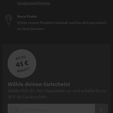
Sendungsverfolgung
Store Finder
Erlebe unsere Produkte hautnah und lass dich persönlich
im Store beraten.
BIS ZU
45 €
RABATT
N
Wähle deinen Gutschein!
Melde dich für den Newsletter an und erhalte bis zu
e
45 € als Dankeschön.
w
s
JETZT
EMAIL