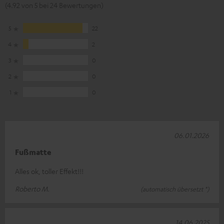
(4.92 von 5 bei 24 Bewertungen)
5
22
4
2
3
0
2
0
1
0
06.01.2026
Fußmatte
Alles ok, toller Effekt!!!
Roberto M.
(automatisch übersetzt *)
14.06.2025