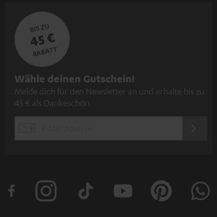
BIS ZU
45 €
RABATT
N
Wähle deinen Gutschein!
Melde dich für den Newsletter an und erhalte bis zu
e
45 € als Dankeschön.
w
s
JETZT
EMAIL
l
ANME
WIDGET
e
t
t
e
r