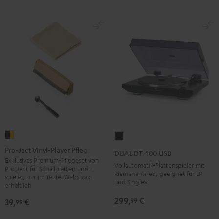
Pro-
DUAL
Ject
DT
Pro-Ject Vinyl-Player Pflegeset
DUAL DT 400 USB
Vinyl-
400
Exklusives Premium-Pflegeset von
Vollautomatik-Plattenspieler mit
Pro-Ject für Schallplatten und -
Player
USB
Riemenantrieb, geeignet für LP
spieler, nur im Teufel Webshop
und Singles
Pflegeset
Schwarz
erhältlich
Schwarz
299,
€
99
39,
€
99
/
Gold