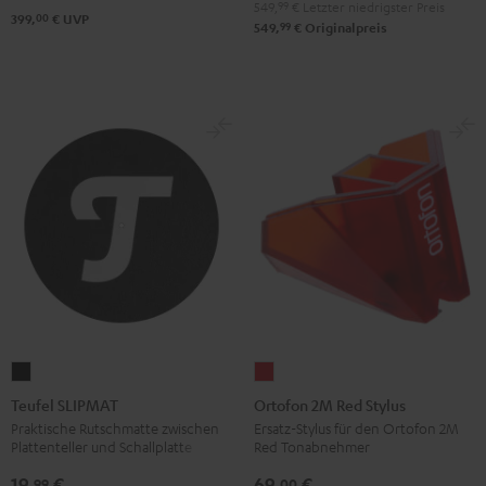
549,
99
€
Letzter niedrigster Preis
Schwarz
00
399,
€
UVP
99
549,
€
Originalpreis
Teufel
Ortofon
SLIPMAT
2M
Teufel SLIPMAT
Ortofon 2M Red Stylus
Schwarz
Red
Praktische Rutschmatte zwischen
Ersatz-Stylus für den Ortofon 2M
Plattenteller und Schallplatte
Red Tonabnehmer
Stylus
Rot
19,
€
69,
€
99
00