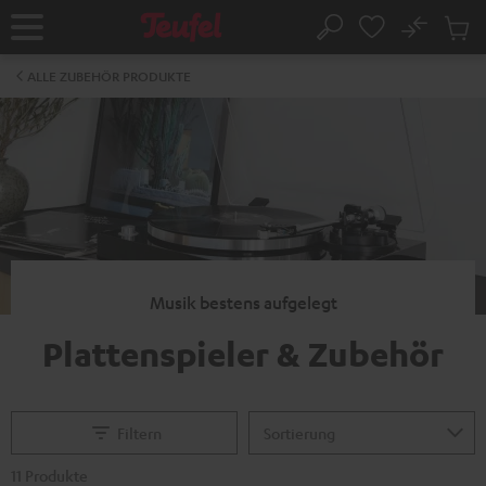
ZUM
NHALT
No
Abs
Startseite
Suche
RINGEN
Artike
im
ALLE ZUBEHÖR PRODUKTE
Waren
Musik bestens aufgelegt
Plattenspieler & Zubehör
Filtern
11 Produkte