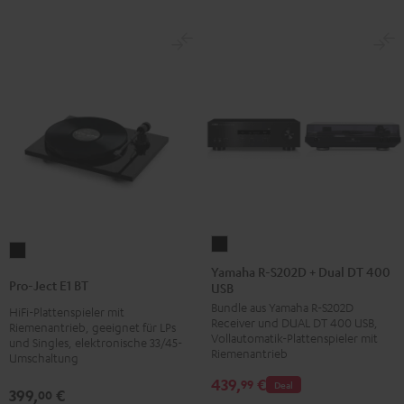
Yamaha
Pro-
R-
Yamaha R-S202D + Dual DT 400
Ject
Pro-Ject E1 BT
USB
S202D
E1
Bundle aus Yamaha R-S202D
+
HiFi-Plattenspieler mit
BT
Receiver und DUAL DT 400 USB,
Riemenantrieb, geeignet für LPs
Dual
Vollautomatik-Plattenspieler mit
Schwarz
und Singles, elektronische 33/45-
DT
Riemenantrieb
Umschaltung
400
439,
€
99
Deal
399,
€
00
USB