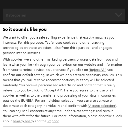
a
n
Kategorien
m
HEIMKINO
e
So it sounds like you
Unternehmen
l
We want to offer you a safe surfing experience that exactly matches your
HEIMKINO-KOMPLETTANLAGEN
interests. For this purpose, Teufel uses cookies and other tracking
SUPPORT
d
Teufel Onlineshops
technologies on these websites - also from third parties - and engages
personalization services.
SOUNDBARS
u
KARRIERE
With cookies, we and other marketing partners process data from you and
DEUTSCHLAND
n
learn what you like - through your behaviour on our website and information
STEREO
PRESSE & MARKETING
from your terminal device. It's up to you: If you click on
"Reject All"
, you
g
confirm our default setting, in which we only activate necessary cookies. This
ÖSTERREICH
SMART HOME
means that you will receive recommendations, but they will be selected
GESCHÄFTSKUNDEN
randomly. You receive personalized advertising and content that is really
relevant to you by clicking
"Accept All"
. Here you agree to the use of all
SCHWEIZ
BLUETOOTH-LAUTSPRECHER
PARTNERPROGRAMM
cookies as well as to the transfer and processing of your data in countries
outside the EU/EEA. For an individual selection, you can also activate or
KOPFHÖRER
deactivate each category individually and confirm with
"Accept selection"
.
NIEDERLANDE
BLOG
You can adjust all consents at any time under "Data settings" and revoke
them with effect for the future. For more information, please also take a look
BLUETOOTH-KOPFHÖRER
NEWSLETTER
at our
privacy policy
and the
imprint
.
BELGIEN