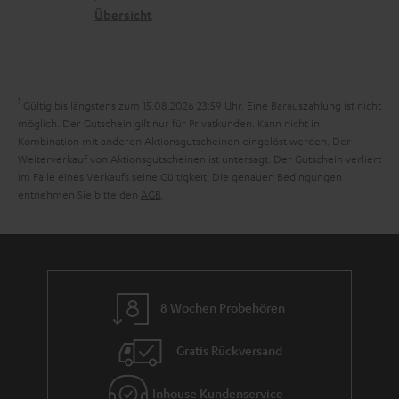
n
t
G
Übersicht
a
e
a
n
n
r
d
a
1
Gültig bis längstens zum 15.08.2026 23:59 Uhr.
Eine Barauszahlung ist nicht
n
möglich. Der Gutschein gilt nur für Privatkunden. Kann nicht in
Kombination mit anderen Aktionsgutscheinen eingelöst werden. Der
t
Weiterverkauf von Aktionsgutscheinen ist untersagt. Der Gutschein verliert
i
im Falle eines Verkaufs seine Gültigkeit. Die genauen Bedingungen
entnehmen Sie bitte den
AGB
.
e
8 Wochen Probehören
Gratis Rückversand
Inhouse Kundenservice