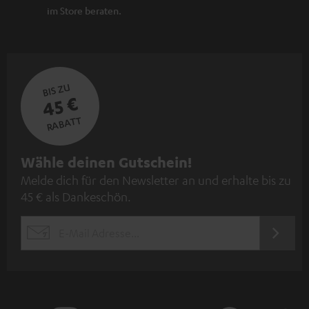
im Store beraten.
BIS ZU
45 €
RABATT
N
Wähle deinen Gutschein!
Melde dich für den Newsletter an und erhalte bis zu
e
45 € als Dankeschön.
w
s
JETZT
EMAIL
l
ANME
WIDGET
e
t
t