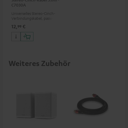
C7030A
Universelles Stereo-Cinch-
Verbindungskabel, passend
für alle Geräte mit Cinch-
12,
€
99
Buchsen
Weiteres Zubehör