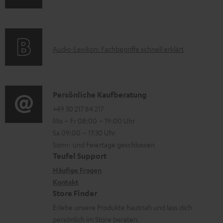
r
n
m
Q
l
f
a
s
a
o
t
A
d
Audio-Lexikon: Fachbegriffe schnell erklärt
r
i
u
e
m
o
d
n
a
n
i
K
Persönliche Kaufberatung
t
e
o
o
+49 30 217 84 217
i
n
Mo – Fr 08:00 – 19:00 Uhr
-
n
o
z
Sa 09:00 – 17:30 Uhr
L
t
n
u
Sonn- und Feiertage geschlossen
e
a
e
Teufel Support
m
x
k
n
Häufige Fragen
V
i
Kontakt
t
z
e
Store Finder
k
d
u
r
Erlebe unsere Produkte hautnah und lass dich
o
a
r
s
persönlich im Store beraten.