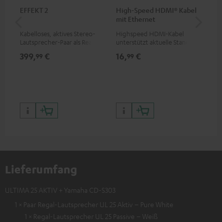
EFFEKT 2
High-Speed HDMI® Kabel
1,5
mit Ethernet
C7
Kabelloses, aktives Stereo-
Highspeed HDMI-Kabel
Ver
Lautsprecher-Paar als Rear-
unterstützt aktuelle Standards
Kab
Speaker-Erweiterungsset für
wie z.B. 4K 50/60p und 4K 3D
mm
399,
€
16,
€
19
99
99
geeignete Teufel Systeme
Lieferumfang
ULTIMA 25 AKTIV + Yamaha CD-S303
1 × Paar Regal-Lautsprecher UL 25 Aktiv – Pure White
1 × Regal-Lautsprecher UL 25 Passive – Weiß