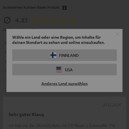
So bewerten Kunden dieses Produkt
4.83
(4.83 von 5 bei 6 Bewertungen)
Wähle ein Land oder eine Region, um Inhalte für
deinen Standort zu sehen und online einzukaufen.
5
5
4
1
FINNLAND
3
0
USA
2
0
1
0
Anderes Land auswählen
21.12.2025
Sehr guter Klang
Ich hab mir die Ultima25 Aktiv mit CD Player u Subwoofer T10