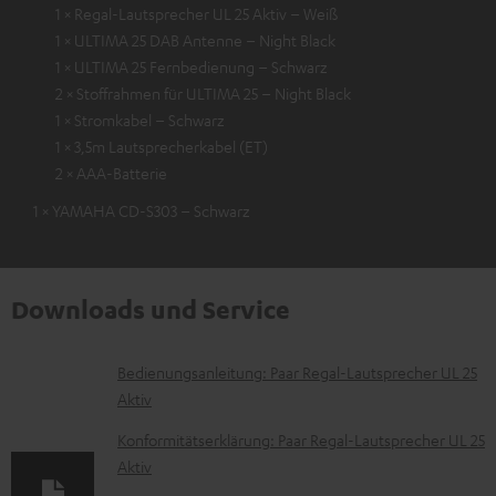
1 × Regal-Lautsprecher UL 25 Aktiv – Weiß
1 × ULTIMA 25 DAB Antenne – Night Black
1 × ULTIMA 25 Fernbedienung – Schwarz
2 × Stoffrahmen für ULTIMA 25 – Night Black
1 × Stromkabel – Schwarz
1 × 3,5m Lautsprecherkabel (ET)
2 × AAA-Batterie
1 × YAMAHA CD-S303 – Schwarz
Downloads und Service
D
Bedienungsanleitung: Paar Regal-Lautsprecher UL 25
Aktiv
o
k
Konformitätserklärung: Paar Regal-Lautsprecher UL 25
Aktiv
u