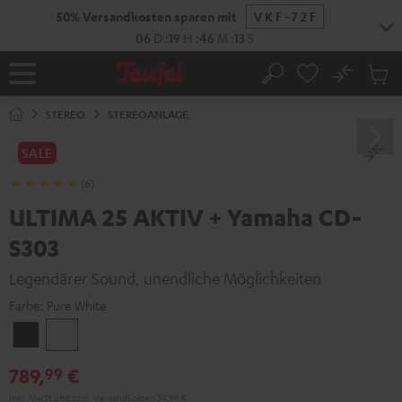
ZUM
50% Versandkosten sparen mit
VKF-72F
NHALT
RINGEN
06
D
:
19
H
:
46
M
:
12
S
No
Abs
Startseite
Suche
Artike
im
STEREO
STEREOANLAGE
Waren
SALE
(6)
ULTIMA 25 AKTIV + Yamaha CD-
S303
Legendärer Sound, unendliche Möglichkeiten
Farbe:
Pure White
Night
Pure
Black
White
789,
€
99
Inkl. MwSt
und zzgl.
Versandkosten
34,99 €