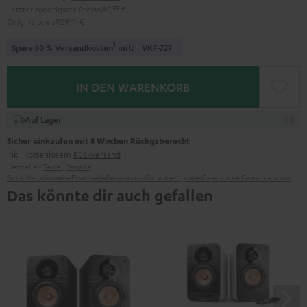
Letzter niedrigster Preis
689,
99
€
Originalpreis
929,
99
€
1
Spare 50 % Versandkosten
mit:
VKF-72F
IN DEN WARENKORB
Auf Lager
Sicher einkaufen mit 8 Wochen Rückgaberecht
inkl. kostenlosem
Rückversand
Hersteller:
Teufel
,
Yamaha
Sicherheitshinweise
Ersatzteile
Reparaturen
Software-Updates
Gesetzliche Gewährleistung
Das könnte dir auch gefallen