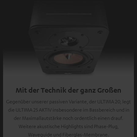
Mit der Technik der ganz Großen
Gegenüber unserer passiven Variante, der ULTIMA 20, legt
die ULTIMA 25 AKTIV insbesondere im Bassbereich und in
der Maximallautstärke noch ordentlich einen drauf.
Weitere akustische Highlights sind Phase-Plug,
Waveguide und Fiberglas-Membrane.