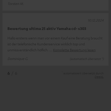
Torsten M.
10.12.2024
Bewertung ultima 25 aktiv Yamaha cd- s303
Hallo erstens wenn man vor einem Kauf eine Beratung braucht
ist der telefonische Kundenservice wirklich top und
unmissverständlich höflich.
Komplette Bewertung lesen
Dominique G.
(automatisch übersetzt *)
*
6
/ 6
automatisiert übersetzt durch
DeepL