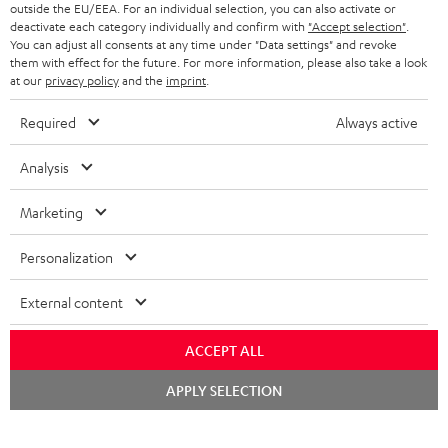
outside the EU/EEA. For an individual selection, you can also activate or
deactivate each category individually and confirm with
"Accept selection"
.
BLUETOOTH-KOPFHÖRER
NEWSLETTER
You can adjust all consents at any time under "Data settings" and revoke
BELGIEN
them with effect for the future. For more information, please also take a look
STEREOANLAGEN
at our
privacy policy
and the
imprint
.
STORES
FRANKREICH
LAUTSPRECHER
Required
Always active
DEINE VORTEILE BEI TEUFEL
POLEN
ULTIMA-SERIE
Analysis
TEUFEL STORY
Technische Änderungen, Tippfehler und Irrtum vorbehalten. Das auf unseren
IN-EAR-KOPFHÖRER
Marketing
SPANIEN
UNSER MANAGEMENT
Fotos abgebildete Zubehör ist nicht im Lieferumfang enthalten. Etwaige
Entsorgungsgebühren für Batterien sind im Preis inbegriffen.
FANSHOP
Personalization
NACHHALTIGKEIT
ITALIEN
©2026 Lautsprecher Teufel GmbH - All rights reserved.
NEUHEITEN
External content
UNSERE WERTE
USA
Impressum
AGB
Datenschutz
Daten-Einstellungen
EU Data Act
BARRIEREFREIHEIT
ACCEPT ALL
Vertrag widerrufen
WEITERE LÄNDER
Chat
APPLY SELECTION
starten