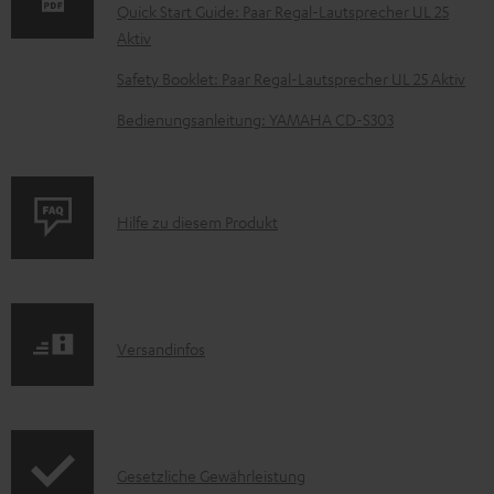
m
Quick Start Guide: Paar Regal-Lautsprecher UL 25
Aktiv
e
n
Safety Booklet: Paar Regal-Lautsprecher UL 25 Aktiv
t
Bedienungsanleitung: YAMAHA CD-S303
e
z
u
P
Hilfe zu diesem Produkt
m
r
H
o
e
d
r
I
Versandinfos
u
u
n
k
n
f
t
t
o
F
e
I
Gesetzliche Gewährleistung
r
A