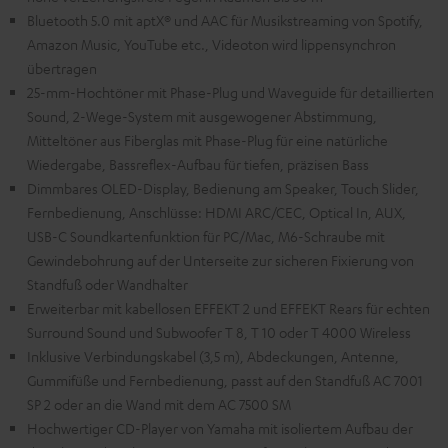
Bluetooth 5.0 mit aptX® und AAC für Musikstreaming von Spotify,
Amazon Music, YouTube etc., Videoton wird lippensynchron
übertragen
25-mm-Hochtöner mit Phase-Plug und Waveguide für detaillierten
Sound, 2-Wege-System mit ausgewogener Abstimmung,
Mitteltöner aus Fiberglas mit Phase-Plug für eine natürliche
Wiedergabe, Bassreflex-Aufbau für tiefen, präzisen Bass
Dimmbares OLED-Display, Bedienung am Speaker, Touch Slider,
Fernbedienung, Anschlüsse: HDMI ARC/CEC, Optical In, AUX,
USB-C Soundkartenfunktion für PC/Mac, M6-Schraube mit
Gewindebohrung auf der Unterseite zur sicheren Fixierung von
Standfuß oder Wandhalter
Erweiterbar mit kabellosen EFFEKT 2 und EFFEKT Rears für echten
Surround Sound und Subwoofer T 8, T 10 oder T 4000 Wireless
Inklusive Verbindungskabel (3,5 m), Abdeckungen, Antenne,
Gummifüße und Fernbedienung, passt auf den Standfuß AC 7001
SP 2 oder an die Wand mit dem AC 7500 SM
Hochwertiger CD-Player von Yamaha mit isoliertem Aufbau der