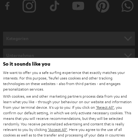
e
r
a
n
Kategorien
m
HEIMKINO
e
Unternehmen
l
So it sounds like you
HEIMKINO-KOMPLETTANLAGEN
SUPPORT
d
Teufel Onlineshops
We want to offer you a safe surfing experience that exactly matches your
interests. For this purpose, Teufel uses cookies and other tracking
SOUNDBARS
u
KARRIERE
technologies on these websites - also from third parties - and engages
DEUTSCHLAND
personalization services.
n
STEREO
With cookies, we and other marketing partners process data from you and
PRESSE & MARKETING
g
learn what you like - through your behaviour on our website and information
ÖSTERREICH
SMART HOME
from your terminal device. It's up to you: If you click on
"Reject All"
, you
GESCHÄFTSKUNDEN
confirm our default setting, in which we only activate necessary cookies. This
means that you will receive recommendations, but they will be selected
SCHWEIZ
BLUETOOTH-LAUTSPRECHER
PARTNERPROGRAMM
randomly. You receive personalized advertising and content that is really
relevant to you by clicking
"Accept All"
. Here you agree to the use of all
KOPFHÖRER
cookies as well as to the transfer and processing of your data in countries
NIEDERLANDE
BLOG