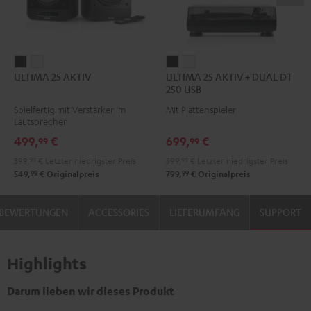
ULTIMA
ULTIMA
ULTIMA
ULTIMA
ULTIMA 25 AKTIV
ULTIMA 25 AKTIV + DUAL DT
25
25
25
25
250 USB
AKTIV
AKTIV
AKTIV
AKTIV
Spielfertig mit Verstärker im
Mit Plattenspieler
Night
Pure
+
+
Lautsprecher
Black
White
DUAL
DUAL
499,
€
699,
€
99
99
DT
DT
399,
99
€
Letzter niedrigster Preis
599,
99
€
Letzter niedrigster Preis
250
250
99
99
549,
€
Originalpreis
799,
€
Originalpreis
USB
USB
Night
Pure
BEWERTUNGEN
ACCESSORIES
LIEFERUMFANG
SUPPORT
Black
White
Highlights
Darum lieben wir dieses Produkt