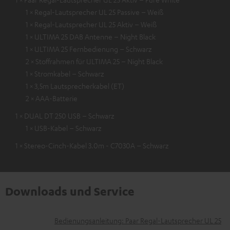
1 × Regal-Lautsprecher UL 25 Passive – Weiß
1 × Regal-Lautsprecher UL 25 Aktiv – Weiß
1 × ULTIMA 25 DAB Antenne – Night Black
1 × ULTIMA 25 Fernbedienung – Schwarz
2 × Stoffrahmen für ULTIMA 25 – Night Black
1 × Stromkabel – Schwarz
1 × 3,5m Lautsprecherkabel (ET)
2 × AAA-Batterie
1 × DUAL DT 250 USB – Schwarz
1 × USB-Kabel – Schwarz
1 × Stereo-Cinch-Kabel 3.0m - C7030A – Schwarz
Downloads und Service
D
Bedienungsanleitung: Paar Regal-Lautsprecher UL 25