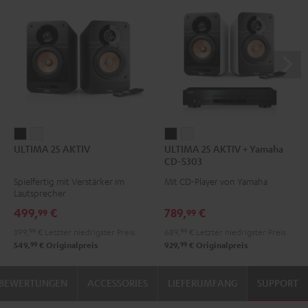
ULTIMA
ULTIMA
ULTIMA
ULTIMA
ULTIMA 25 AKTIV
ULTIMA 25 AKTIV + Yamaha
25
25
25
25
CD-S303
AKTIV
AKTIV
AKTIV
AKTIV
Spielfertig mit Verstärker im
Mit CD-Player von Yamaha
Night
Pure
+
+
Lautsprecher
Black
White
Yamaha
Yamaha
499,
€
789,
€
99
99
CD-
CD-
399,
99
€
Letzter niedrigster Preis
689,
99
€
Letzter niedrigster Preis
S303
S303
99
99
549,
€
Originalpreis
929,
€
Originalpreis
Night
Pure
Black
White
BEWERTUNGEN
ACCESSORIES
LIEFERUMFANG
SUPPORT