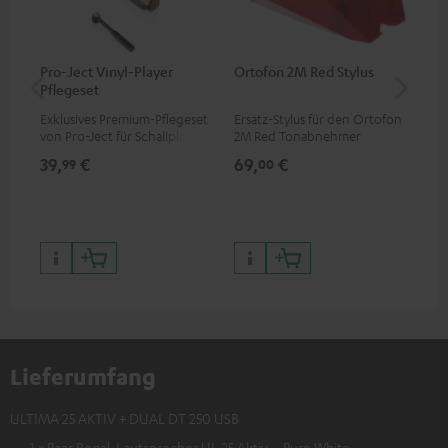
Pro-Ject Vinyl-Player
Ortofon 2M Red Stylus
Or
Pflegeset
To
Exklusives Premium-Pflegeset
Ersatz-Stylus für den Ortofon
Mo
von Pro-Ject für Schallplatten
2M Red Tonabnehmer
To
und - spieler, nur im Teufel
Ort
39,
€
69,
€
99
99
00
Webshop erhältlich
leb
wa
Lieferumfang
ULTIMA 25 AKTIV + DUAL DT 250 USB
1 × Paar Regal-Lautsprecher UL 25 Aktiv – Pure White