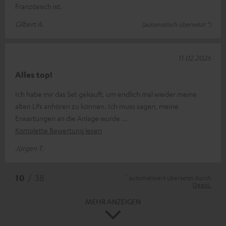
Französisch ist.
Gilbert A.
(automatisch übersetzt *)
11.02.2026
Alles top!
Ich habe mir das Set gekauft, um endlich mal wieder meine
alten LPs anhören zu können. Ich muss sagen, meine
Erwartungen an die Anlage wurde
Komplette Bewertung lesen
Jürgen T.
*
10
/ 38
automatisiert übersetzt durch
DeepL
MEHR ANZEIGEN