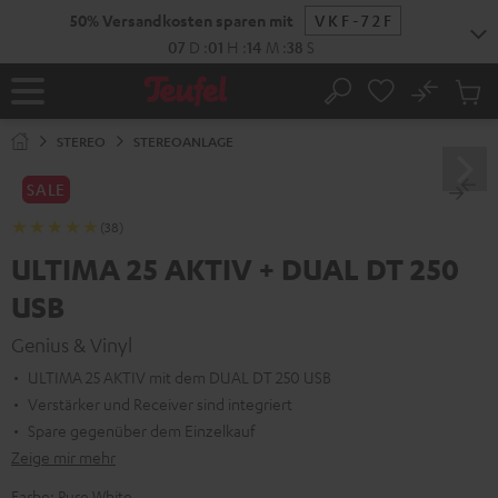
ZUM
50% Versandkosten sparen mit
VKF-72F
NHALT
RINGEN
07
D
:
01
H
:
14
M
:
37
S
No
Abs
Startseite
Suche
Artike
im
STEREO
STEREOANLAGE
Waren
SALE
(38)
ULTIMA 25 AKTIV + DUAL DT 250
USB
Genius & Vinyl
ULTIMA 25 AKTIV mit dem DUAL DT 250 USB
Verstärker und Receiver sind integriert
Spare gegenüber dem Einzelkauf
Zeige mir mehr
Farbe:
Pure White