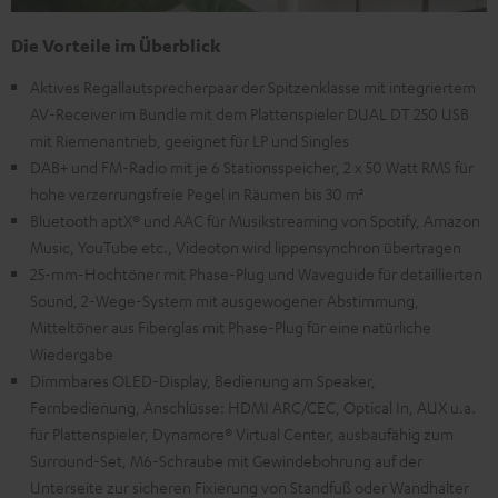
Die Vorteile im Überblick
Aktives Regallautsprecherpaar der Spitzenklasse mit integriertem
AV-Receiver im Bundle mit dem Plattenspieler DUAL DT 250 USB
mit Riemenantrieb, geeignet für LP und Singles
DAB+ und FM-Radio mit je 6 Stationsspeicher, 2 x 50 Watt RMS für
hohe verzerrungsfreie Pegel in Räumen bis 30 m²
Bluetooth aptX® und AAC für Musikstreaming von Spotify, Amazon
Music, YouTube etc., Videoton wird lippensynchron übertragen
25-mm-Hochtöner mit Phase-Plug und Waveguide für detaillierten
Sound, 2-Wege-System mit ausgewogener Abstimmung,
Mitteltöner aus Fiberglas mit Phase-Plug für eine natürliche
Wiedergabe
Dimmbares OLED-Display, Bedienung am Speaker,
Fernbedienung, Anschlüsse: HDMI ARC/CEC, Optical In, AUX u.a.
für Plattenspieler, Dynamore® Virtual Center, ausbaufähig zum
Surround-Set, M6-Schraube mit Gewindebohrung auf der
Unterseite zur sicheren Fixierung von Standfuß oder Wandhalter