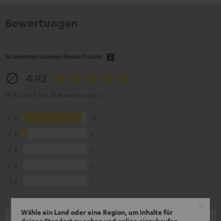
Bewertungen
So bewerten Kunden dieses Produkt
4.92
(4.92 von 5 bei 38 Bewertungen)
5
35
4
3
3
0
2
0
1
0
Wähle ein Land oder eine Region, um Inhalte für