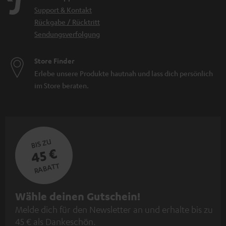
Support & Kontakt
Rückgabe / Rücktritt
Sendungsverfolgung
Store Finder
Erlebe unsere Produkte hautnah und lass dich persönlich
im Store beraten.
BIS ZU
45 €
RABATT
N
Wähle deinen Gutschein!
Melde dich für den Newsletter an und erhalte bis zu
e
45 € als Dankeschön.