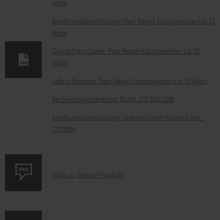
Aktiv
o
k
Konformitätserklärung: Paar Regal-Lautsprecher UL 25
Aktiv
u
m
Quick Start Guide: Paar Regal-Lautsprecher UL 25
Aktiv
e
n
Safety Booklet: Paar Regal-Lautsprecher UL 25 Aktiv
t
Bedienungsanleitung: DUAL DT 250 USB
e
Konformitätserklärung: Stereo-Cinch-Kabel 3.0m -
z
C7030A
u
m
H
P
Hilfe zu diesem Produkt
e
r
r
o
u
d