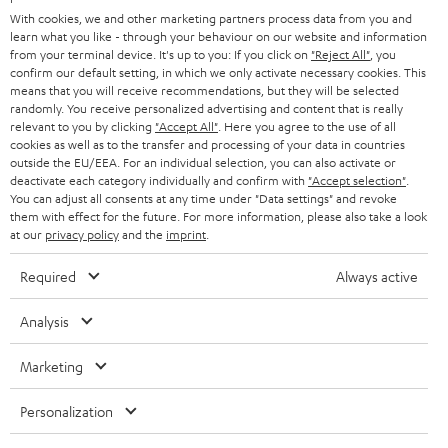
n
STEREO
With cookies, we and other marketing partners process data from you and
PRESSE & MARKETING
g
learn what you like - through your behaviour on our website and information
ÖSTERREICH
SMART HOME
from your terminal device. It's up to you: If you click on
"Reject All"
, you
GESCHÄFTSKUNDEN
confirm our default setting, in which we only activate necessary cookies. This
means that you will receive recommendations, but they will be selected
SCHWEIZ
BLUETOOTH-LAUTSPRECHER
PARTNERPROGRAMM
randomly. You receive personalized advertising and content that is really
relevant to you by clicking
"Accept All"
. Here you agree to the use of all
KOPFHÖRER
cookies as well as to the transfer and processing of your data in countries
NIEDERLANDE
BLOG
outside the EU/EEA. For an individual selection, you can also activate or
deactivate each category individually and confirm with
"Accept selection"
.
BLUETOOTH-KOPFHÖRER
NEWSLETTER
You can adjust all consents at any time under "Data settings" and revoke
BELGIEN
them with effect for the future. For more information, please also take a look
STEREOANLAGEN
at our
privacy policy
and the
imprint
.
STORES
FRANKREICH
LAUTSPRECHER
Required
Always active
DEINE VORTEILE BEI TEUFEL
POLEN
ULTIMA-SERIE
Analysis
TEUFEL STORY
Technische Änderungen, Tippfehler und Irrtum vorbehalten. Das auf unseren
IN-EAR-KOPFHÖRER
Marketing
SPANIEN
UNSER MANAGEMENT
Fotos abgebildete Zubehör ist nicht im Lieferumfang enthalten. Etwaige
Entsorgungsgebühren für Batterien sind im Preis inbegriffen.
FANSHOP
Personalization
NACHHALTIGKEIT
ITALIEN
©2026 Lautsprecher Teufel GmbH - All rights reserved.
NEUHEITEN