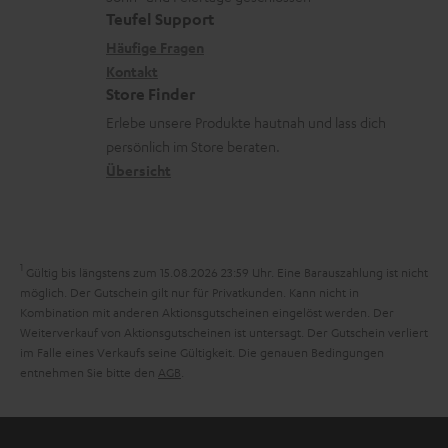
e
a
e
Teufel Support
m
x
k
n
Häufige Fragen
V
i
Kontakt
t
z
e
Store Finder
k
d
u
r
Erlebe unsere Produkte hautnah und lass dich
o
a
r
s
persönlich im Store beraten.
n
t
G
Übersicht
a
e
a
n
n
r
d
a
1
Gültig bis längstens zum 15.08.2026 23:59 Uhr.
Eine Barauszahlung ist nicht
n
möglich. Der Gutschein gilt nur für Privatkunden. Kann nicht in
Kombination mit anderen Aktionsgutscheinen eingelöst werden. Der
t
Weiterverkauf von Aktionsgutscheinen ist untersagt. Der Gutschein verliert
i
im Falle eines Verkaufs seine Gültigkeit. Die genauen Bedingungen
entnehmen Sie bitte den
AGB
.
e