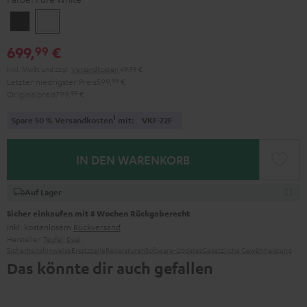
Night
Pure
Black
White
699,
€
99
Inkl. MwSt
und zzgl.
Versandkosten
49,99 €
Letzter niedrigster Preis
599,
99
€
Originalpreis
799,
99
€
1
Spare 50 % Versandkosten
mit:
VKF-72F
IN DEN WARENKORB
Auf Lager
Sicher einkaufen mit 8 Wochen Rückgaberecht
inkl. kostenlosem
Rückversand
Hersteller:
Teufel
,
Dual
Sicherheitshinweise
Ersatzteile
Reparaturen
Software-Updates
Gesetzliche Gewährleistung
Das könnte dir auch gefallen