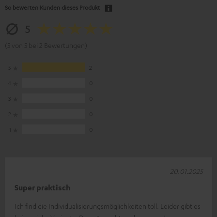
So bewerten Kunden dieses Produkt
5
(5 von 5 bei 2 Bewertungen)
5
2
4
0
3
0
2
0
1
0
20.01.2025
Super praktisch
Ich find die Individualisierungsmöglichkeiten toll. Leider gibt es