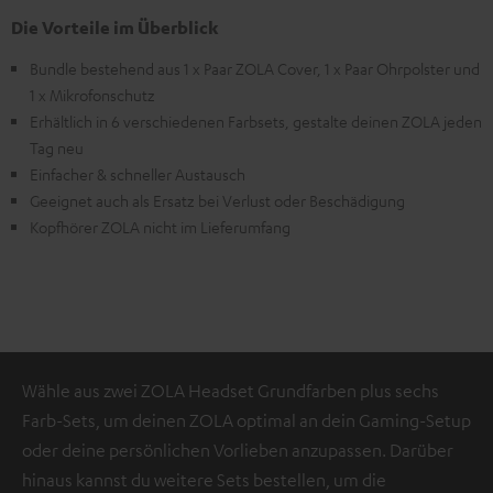
Die Vorteile im Überblick
Bundle bestehend aus 1 x Paar ZOLA Cover, 1 x Paar Ohrpolster und
1 x Mikrofonschutz
Erhältlich in 6 verschiedenen Farbsets, gestalte deinen ZOLA jeden
Tag neu
Einfacher & schneller Austausch
Geeignet auch als Ersatz bei Verlust oder Beschädigung
Kopfhörer ZOLA nicht im Lieferumfang
Wähle aus zwei ZOLA Headset Grundfarben plus sechs
Farb-Sets, um deinen ZOLA optimal an dein Gaming-Setup
oder deine persönlichen Vorlieben anzupassen. Darüber
hinaus kannst du weitere Sets bestellen, um die