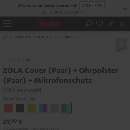
ZUM
50% Versandkosten sparen mit
VKF-72F
NHALT
RINGEN
05
D
:
09
H
:
29
M
:
24
S
No
Abs
Startseite
Suche
Artike
im
ZUBEHÖR
KOPFHOERER ZUBEHOER
Waren
(2)
ZOLA Cover (Paar) + Ohrpolster
(Paar) + Mikrofonschutz
ZOLA your world
Farbe:
Teal & Lime
Coral
Dark
Golden
Grape
Light
Teal
Red
Gray
Amber
&
Gray
&
29,
€
99
Aqua
Lime
Inkl. MwSt
und zzgl.
Versandkosten
3,99 €