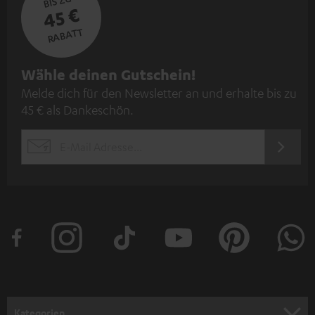
BIS ZU
45 €
RABATT
N
Wähle deinen Gutschein!
Melde dich für den Newsletter an und erhalte bis zu
e
45 € als Dankeschön.
w
s
JETZT
EMAIL
l
ANME
WIDGET
e
t
t
e
r
a
n
Kategorien