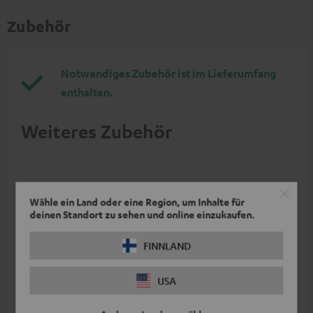
Zubehör
Notwendiges Zubehör ist im Lieferumfang
enthalten.
Weiteres Zubehör
Wähle ein Land oder eine Region, um Inhalte für
deinen Standort zu sehen und online einzukaufen.
FINNLAND
USA
ZOLA Ohrpolster (Paar) +
ZOLA Cover (Paar)