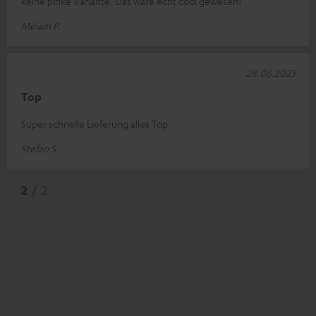
keine pinke Variante. Das wäre echt cool gewesen!
Miriam P.
28.06.2023
Top
Super schnelle Lieferung alles Top
Stefan S.
2
/ 2