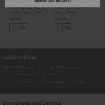
Anderes Land auswählen
Windschutz
ZOLA Ohrpolster (Paar) für
ZOLA Cover für das ZOLA
das ZOLA Gaming-Headset
Gaming-Headset
24,
€
19,
€
99
99
Lieferumfang
ZOLA Cover (Paar) + Ohrpolster (Paar) + Mikrofonschutz
1 × ZOLA Cover (Paar) – Teal & Lime
1 × ZOLA Ohrpolster (Paar) + Windschutz – Teal & Lime
Downloads und Service