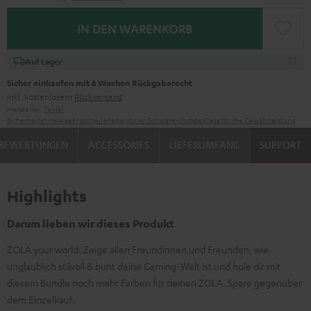
IN DEN WARENKORB
Auf Lager
Sicher einkaufen mit 8 Wochen Rückgaberecht
inkl. kostenlosem
Rückversand
Hersteller:
Teufel
Sicherheitshinweise
Ersatzteile
Reparaturen
Software-Updates
Gesetzliche Gewährleistung
BEWERTUNGEN
ACCESSORIES
LIEFERUMFANG
SUPPORT
Highlights
Darum lieben wir dieses Produkt
ZOLA your world: Zeige allen Freundinnen und Freunden, wie
unglaublich stilvoll & bunt deine Gaming-Welt ist und hole dir mit
diesem Bundle noch mehr Farben für deinen ZOLA. Spare gegenüber
dem Einzelkauf.