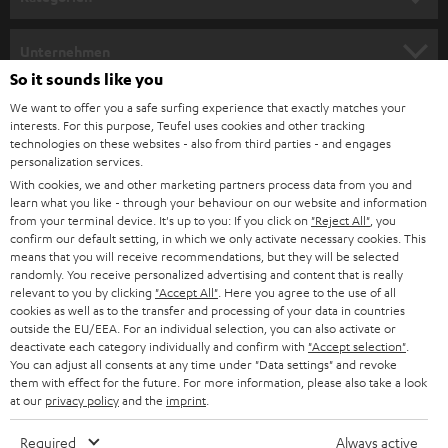
m
HEIMKINO
e
Unternehmen
l
So it sounds like you
HEIMKINO-KOMPLETTANLAGEN
SUPPORT
d
Teufel Onlineshops
We want to offer you a safe surfing experience that exactly matches your
interests. For this purpose, Teufel uses cookies and other tracking
SOUNDBARS
u
KARRIERE
technologies on these websites - also from third parties - and engages
DEUTSCHLAND
personalization services.
n
STEREO
With cookies, we and other marketing partners process data from you and
PRESSE & MARKETING
g
learn what you like - through your behaviour on our website and information
ÖSTERREICH
SMART HOME
from your terminal device. It's up to you: If you click on
"Reject All"
, you
GESCHÄFTSKUNDEN
confirm our default setting, in which we only activate necessary cookies. This
means that you will receive recommendations, but they will be selected
SCHWEIZ
BLUETOOTH-LAUTSPRECHER
PARTNERPROGRAMM
randomly. You receive personalized advertising and content that is really
relevant to you by clicking
"Accept All"
. Here you agree to the use of all
KOPFHÖRER
cookies as well as to the transfer and processing of your data in countries
NIEDERLANDE
BLOG
outside the EU/EEA. For an individual selection, you can also activate or
deactivate each category individually and confirm with
"Accept selection"
.
BLUETOOTH-KOPFHÖRER
NEWSLETTER
You can adjust all consents at any time under "Data settings" and revoke
BELGIEN
them with effect for the future. For more information, please also take a look
STEREOANLAGEN
at our
privacy policy
and the
imprint
.
STORES
FRANKREICH
LAUTSPRECHER
Required
Always active