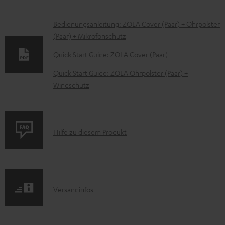
D
Bedienungsanleitung: ZOLA Cover (Paar) + Ohrpolster
(Paar) + Mikrofonschutz
o
k
Quick Start Guide: ZOLA Cover (Paar)
u
Quick Start Guide: ZOLA Ohrpolster (Paar) +
m
Windschutz
e
n
t
P
Hilfe zu diesem Produkt
e
r
z
o
u
d
m
I
Versandinfos
u
H
n
k
e
f
t