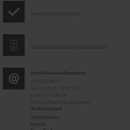
r
o
F
I
Gesetzliche Gewährleistung
u
r
A
n
n
m
Q
f
t
a
s
o
e
t
A
Audio-Lexikon: Fachbegriffe schnell erklärt
r
r
i
u
m
l
o
d
a
a
n
i
K
Persönliche Kaufberatung
t
d
e
o
o
+49 30 217 84 217
i
e
n
Mo – Fr 08:00 – 19:00 Uhr
-
n
o
n
z
Sa 09:00 – 17:30 Uhr
L
t
n
u
Sonn- und Feiertage geschlossen
e
a
e
Teufel Support
m
x
k
n
Häufige Fragen
V
i
Kontakt
t
z
e