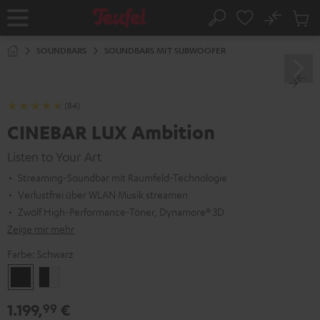
ZUM
NHALT
No
Abs
Startseite
Suche
RINGEN
Artike
im
SOUNDBARS
SOUNDBARS MIT SUBWOOFER
Waren
(84)
CINEBAR LUX Ambition
Listen to Your Art
Streaming-Soundbar mit Raumfeld-Technologie
Verlustfrei über WLAN Musik streamen
Zwölf High-Performance-Töner, Dynamore® 3D
Zeige mir mehr
Farbe:
Schwarz
Schwarz
Schwarz
/
1.199,
€
99
Weiß