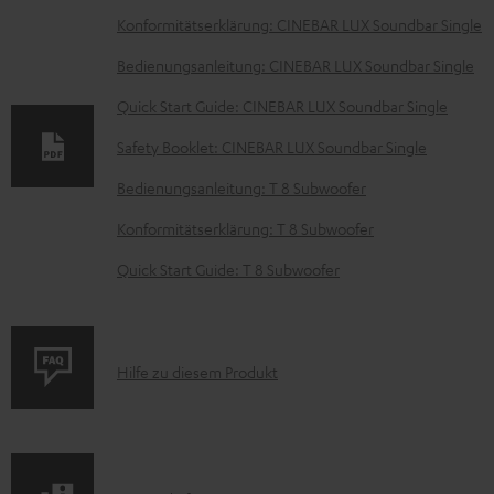
D
Konformitätserklärung: CINEBAR LUX Soundbar Single
o
Bedienungsanleitung: CINEBAR LUX Soundbar Single
k
Quick Start Guide: CINEBAR LUX Soundbar Single
u
Safety Booklet: CINEBAR LUX Soundbar Single
m
e
Bedienungsanleitung: T 8 Subwoofer
n
Konformitätserklärung: T 8 Subwoofer
t
Quick Start Guide: T 8 Subwoofer
e
z
u
P
Hilfe zu diesem Produkt
m
r
H
o
e
d
r