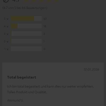
(4.7 von 5 bei 84 Bewertungen)
5
63
4
18
3
2
2
1
1
0
13.05.2026
Total begeistert
Ich bin total begeistert und kann dies nur weiter empfehlen.
Tolles Produkt und Qualität.
Reimund S.