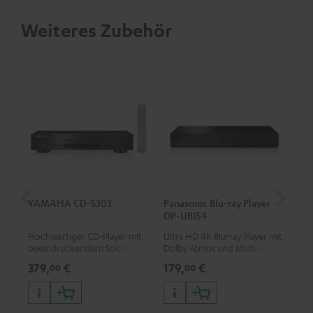
Weiteres Zubehör
YAMAHA CD-S303
Panasonic Blu-ray Player
Hi
DP-UB154
mit
Hochwertiger CD-Player mit
Ultra HD 4K Blu-ray Player mit
Hig
beeindruckendem Sound und
Dolby Atmos und Multi HDR-
unt
wertiger Verarbeitung
Unterstützung inklusive
wie
379,
€
179,
€
16
00
00
HDR10+ für eine überragende
Bildqualität mit lebensechten
Kontrasten und Farben