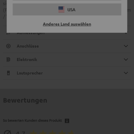
sich auf die Downfire-Konfiguration inkl. Standfüssen
USA
(Frontfire-Konfiguration inkl. Standfüssen: H 37,3 cm /B 31,1 cm
/ T 36,0 cm)
Anderes Land auswählen
Abmessungen
Anschlüsse
Elektronik
Lautsprecher
Bewertungen
So bewerten Kunden dieses Produkt
4.7