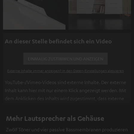
An dieser Stelle befindet sich ein Video
EINMALIG ZUSTIMMEN UND ANZEIGEN
Externe Inhalte immer anzeigen? In den Daten‑Einstellungen aktivieren
YouTube-/Vimeo-Videos sind externe Inhalte. Der externe
Inhalt kann hier mit nur einem Klick angezeigt werden. Mit
dem Anklicken des Inhalts wird zugestimmt, dass externe
Inhalte angezeigt werden. Dabei können
personenbezogene Daten an Drittplattformen
Mehr Lautsprecher als Gehäuse
übermittelt werden.
Weitere Informationen sind in der
Zwölf Töner und vier passive Bassmembranen produzieren
Datenschutzerklärung unter I zu finden
.