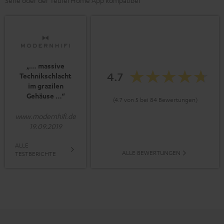
Serie oder der Teufel Home App kompatibel
„… massive
4.7
Technikschlacht
im grazilen
Gehäuse …“
(4.7 von 5 bei 84 Bewertungen)
www.modernhifi.de
19.09.2019
ALLE
ALLE BEWERTUNGEN
TESTBERICHTE