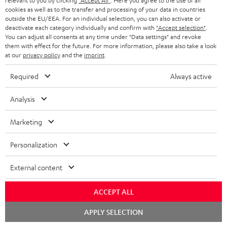
a
e
Teufel Support
relevant to you by clicking
"Accept All"
. Here you agree to the use of all
m
cookies as well as to the transfer and processing of your data in countries
x
k
n
Häufige Fragen
V
outside the EU/EEA. For an individual selection, you can also activate or
i
Kontakt
deactivate each category individually and confirm with
"Accept selection"
.
t
z
e
You can adjust all consents at any time under "Data settings" and revoke
Store Finder
k
d
u
them with effect for the future. For more information, please also take a look
r
Erlebe unsere Produkte hautnah und lass dich
at our
privacy policy
and the
imprint
.
o
a
r
s
persönlich im Store beraten.
n
t
G
Required
Always active
Übersicht
a
e
a
n
Analysis
n
r
d
a
Marketing
1
Gültig bis 08.08.2026, 23:59 Uhr. Gratis Move 2 ab einem
n
Mindesteinkaufswert von 300 EUR. Gültig nur beim Kauf ausgewählter
Personalization
Produkte bzw. für Bestellungen mit teilnahmeberechtigten Produkten.
t
Ausgenommen sind Produkte von Drittanbietern (Third-Party-Produkte).
i
External content
Nicht gültig für bereits getätigte Käufe. Keine Barauszahlung. Nur für
Privatkunden. Nicht mit anderen Aktionsgutscheinen kombinierbar. Der
e
Weiterverkauf von Aktionsgutscheinen ist untersagt. Der Gutschein verliert
ACCEPT ALL
im Falle eines Verkaufs seine Gültigkeit. Die genauen Bedingungen
Chat
entnehmen Sie bitte den
AGB
.
APPLY SELECTION
starten