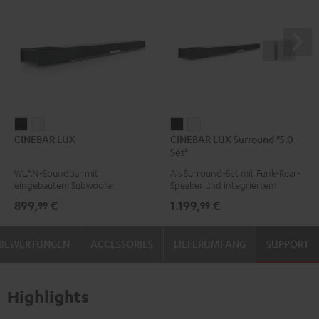
CINEBAR
CINEBAR
CINEBAR
CINEBAR
CINEBAR LUX
CINEBAR LUX Surround "5.0-
LUX
LUX
LUX
LUX
Set"
Schwarz
Weiß
Surround
Surround
WLAN-Soundbar mit
Als Surround-Set mit Funk-Rear-
"5.0-
"5.0-
eingebautem Subwoofer
Speaker und integriertem
Set"
Set"
Subwoofer
899,
€
1.199,
€
99
99
Schwarz
Weiß
BEWERTUNGEN
ACCESSORIES
LIEFERUMFANG
SUPPORT
Highlights