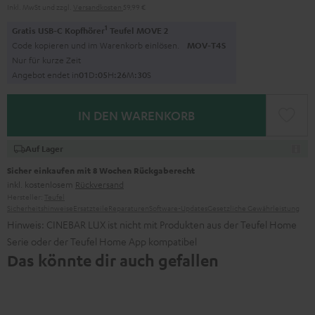
Inkl. MwSt
und zzgl.
Versandkosten
59,99 €
1
Gratis USB-C Kopfhörer
Teufel MOVE 2
Code kopieren und im Warenkorb einlösen.
MOV-T4S
Nur für kurze Zeit
Angebot endet in
0
1
D
:
0
5
H
:
2
6
M
:
2
9
S
IN DEN WARENKORB
Auf Lager
Sicher einkaufen mit 8 Wochen Rückgaberecht
inkl. kostenlosem
Rückversand
Hersteller:
Teufel
Sicherheitshinweise
Ersatzteile
Reparaturen
Software-Updates
Gesetzliche Gewährleistung
Hinweis: CINEBAR LUX ist nicht mit Produkten aus der Teufel Home
Serie oder der Teufel Home App kompatibel
Das könnte dir auch gefallen