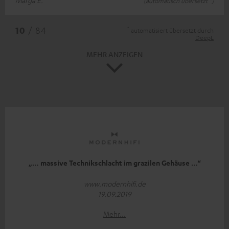
Marga E.
(automatisch übersetzt *)
*
10
/ 84
automatisiert übersetzt durch
DeepL
MEHR ANZEIGEN
„… massive Technikschlacht im grazilen Gehäuse …“
www.modernhifi.de
19.09.2019
Mehr...