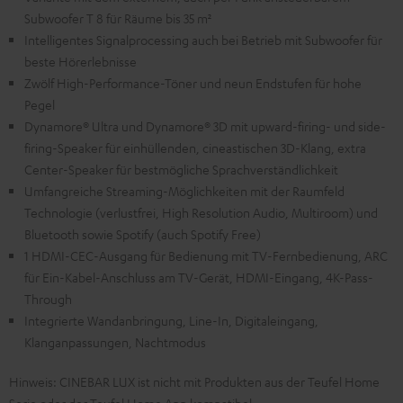
Subwoofer T 8 für Räume bis 35 m²
Intelligentes Signalprocessing auch bei Betrieb mit Subwoofer für
beste Hörerlebnisse
Zwölf High-Performance-Töner und neun Endstufen für hohe
Pegel
Dynamore® Ultra und Dynamore® 3D mit upward-firing- und side-
firing-Speaker für einhüllenden, cineastischen 3D-Klang, extra
Center-Speaker für bestmögliche Sprachverständlichkeit
Umfangreiche Streaming-Möglichkeiten mit der Raumfeld
Technologie (verlustfrei, High Resolution Audio, Multiroom) und
Bluetooth sowie Spotify (auch Spotify Free)
1 HDMI-CEC-Ausgang für Bedienung mit TV-Fernbedienung, ARC
für Ein-Kabel-Anschluss am TV-Gerät, HDMI-Eingang, 4K-Pass-
Through
Integrierte Wandanbringung, Line-In, Digitaleingang,
Klanganpassungen, Nachtmodus
Hinweis: CINEBAR LUX ist nicht mit Produkten aus der Teufel Home