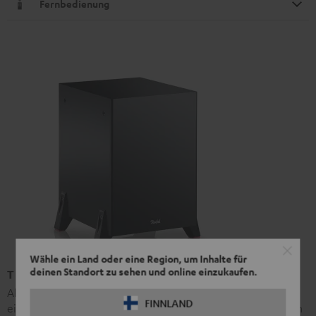
Fernbedienung
Wähle ein Land oder eine Region, um Inhalte für
deinen Standort zu sehen und online einzukaufen.
T 8 Subwoofer
Aktiv-Subwoofer, als Frontfire- oder Downfire-Subwoofer
FINNLAND
einsetzbar. Die hier ausgewiesenen Abmessungen beziehen