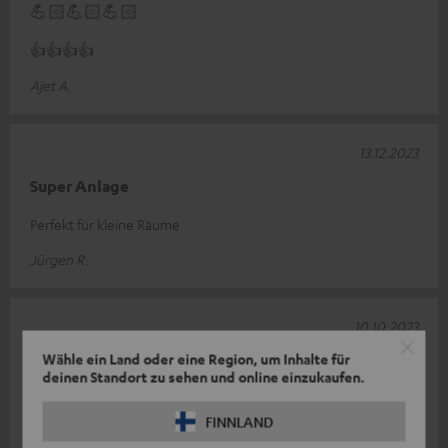
💪🏻💪🏻💪🏻
👍👍👍👍
Ajet A.
13.12.2023
Super Anlage
Perfekt für kleine Räume
Jürgen R.
10.10.2023
Wähle ein Land oder eine Region, um Inhalte für
Soundbar 4.1
deinen Standort zu sehen und online einzukaufen.
Für zu Hause eine sehr gute Wahl!
FINNLAND
Danilo W.