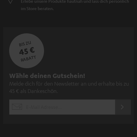
Erlebe unsere Produkte hautnah und lass dich persönlich
im Store beraten.
BIS ZU
45 €
RABATT
N
Wähle deinen Gutschein!
Melde dich für den Newsletter an und erhalte bis zu
e
45 € als Dankeschön.
w
s
JETZT
EMAIL
l
ANME
WIDGET
e
t