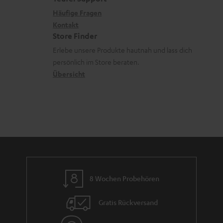
x
k
n
Häufige Fragen
i
Kontakt
t
z
Store Finder
k
d
u
Erlebe unsere Produkte hautnah und lass dich
o
a
r
persönlich im Store beraten.
n
t
G
Übersicht
e
a
n
r
a
n
t
i
e
8 Wochen Probehören
Gratis Rückversand