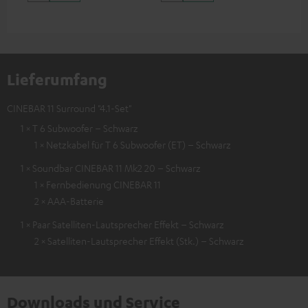
Lieferumfang
CINEBAR 11 Surround "4.1-Set"
1 × T 6 Subwoofer – Schwarz
1 × Netzkabel für T 6 Subwoofer (ET) – Schwarz
1 × Soundbar CINEBAR 11 Mk2 20 – Schwarz
1 × Fernbedienung CINEBAR 11
2 × AAA-Batterie
1 × Paar Satelliten-Lautsprecher Effekt – Schwarz
2 × Satelliten-Lautsprecher Effekt (Stk.) – Schwarz
Downloads und Service