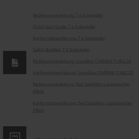
D
Bedienungsanleitung: T 6 Subwoofer
o
Quick Start Guide: T 6 Subwoofer
k
Konformitätserklärung: T 6 Subwoofer
u
Safety Booklet: T 6 Subwoofer
m
e
Bedienungsanleitung: Soundbar CINEBAR 11 Mk2 20
n
Konformitätserklärung: Soundbar CINEBAR 11 Mk2 20
t
Bedienungsanleitung: Paar Satelliten-Lautsprecher
e
Effekt
z
Konformitätserklärung: Paar Satelliten-Lautsprecher
u
Effekt
m
H
e