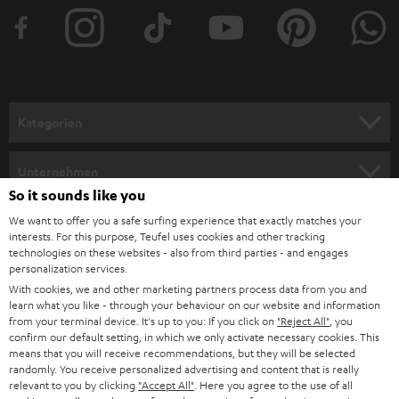
t
e
r
a
n
Kategorien
m
HEIMKINO
e
Unternehmen
l
So it sounds like you
HEIMKINO-KOMPLETTANLAGEN
SUPPORT
d
Teufel Onlineshops
We want to offer you a safe surfing experience that exactly matches your
interests. For this purpose, Teufel uses cookies and other tracking
SOUNDBARS
u
KARRIERE
technologies on these websites - also from third parties - and engages
DEUTSCHLAND
personalization services.
n
STEREO
With cookies, we and other marketing partners process data from you and
PRESSE & MARKETING
g
learn what you like - through your behaviour on our website and information
ÖSTERREICH
SMART HOME
from your terminal device. It's up to you: If you click on
"Reject All"
, you
GESCHÄFTSKUNDEN
confirm our default setting, in which we only activate necessary cookies. This
means that you will receive recommendations, but they will be selected
SCHWEIZ
BLUETOOTH-LAUTSPRECHER
PARTNERPROGRAMM
randomly. You receive personalized advertising and content that is really
relevant to you by clicking
"Accept All"
. Here you agree to the use of all
KOPFHÖRER