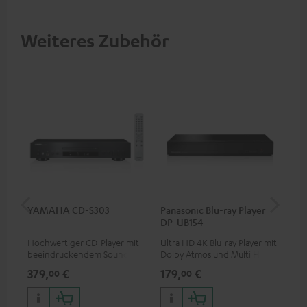
Weiteres Zubehör
YAMAHA CD-S303
Panasonic Blu-ray Player
Hi
DP-UB154
mit
Hochwertiger CD-Player mit
Ultra HD 4K Blu-ray Player mit
Hig
beeindruckendem Sound und
Dolby Atmos und Multi HDR-
unt
wertiger Verarbeitung
Unterstützung inklusive
wie
379,
€
179,
€
16
00
00
HDR10+ für eine überragende
Bildqualität mit lebensechten
Kontrasten und Farben