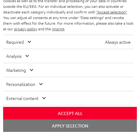
cookies as well as to the transfer and processing of your data in countries
NIEDERLANDE
BLOG
outside the EU/EEA. For an individual selection, you can also activate or
deactivate each category individually and confirm with
"Accept selection"
.
BLUETOOTH-KOPFHÖRER
NEWSLETTER
You can adjust all consents at any time under "Data settings" and revoke
BELGIEN
them with effect for the future. For more information, please also take a look
STEREOANLAGEN
at our
privacy policy
and the
imprint
.
STORES
FRANKREICH
LAUTSPRECHER
Required
Always active
DEINE VORTEILE BEI TEUFEL
POLEN
ULTIMA-SERIE
Analysis
TEUFEL STORY
Technische Änderungen, Tippfehler und Irrtum vorbehalten. Das auf unseren
IN-EAR-KOPFHÖRER
Marketing
SPANIEN
UNSER MANAGEMENT
Fotos abgebildete Zubehör ist nicht im Lieferumfang enthalten. Etwaige
Entsorgungsgebühren für Batterien sind im Preis inbegriffen.
FANSHOP
Personalization
NACHHALTIGKEIT
ITALIEN
©2026 Lautsprecher Teufel GmbH - All rights reserved.
NEUHEITEN
External content
UNSERE WERTE
USA
Impressum
AGB
Datenschutz
Daten-Einstellungen
EU Data Act
ACCEPT ALL
BARRIEREFREIHEIT
Vertrag widerrufen
WEITERE LÄNDER
Chat
APPLY SELECTION
starten