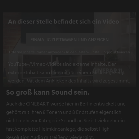
An dieser Stelle befindet sich ein Video
EINMALIG ZUSTIMMEN UND ANZEIGEN
Externe Inhalte immer anzeigen? In den Daten‑Einstellungen aktivieren
YouTube-/Vimeo-Videos sind externe Inhalte. Der
externe Inhalt kann hier mit nur einem Klick angezeigt
werden. Mit dem Anklicken des Inhalts wird zugestimmt,
dass externe Inhalte angezeigt werden. Dabei können
So groß kann Sound sein.
personenbezogene Daten an Drittplattformen
Auch die CINEBAR 11 wurde hier in Berlin entwickelt und
übermittelt werden.
Weitere Informationen sind in der
gehört mit ihren 8 Tönern und 8 Endstufen eigentlich
Datenschutzerklärung unter I zu finden
.
nicht mehr zur Kategorie Soundbar. Sie ist vielmehr ein
fast komplette Heimkinoanlage, die selbst High
Resolution Audio mitreißend wiedergibt.