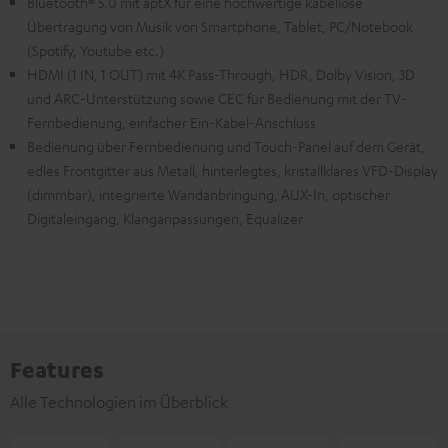
Bluetooth® 5.0 mit aptX für eine hochwertige kabellose
Übertragung von Musik von Smartphone, Tablet, PC/Notebook
(Spotify, Youtube etc.)
HDMI (1 IN, 1 OUT) mit 4K Pass-Through, HDR, Dolby Vision, 3D
und ARC-Unterstützung sowie CEC für Bedienung mit der TV-
Fernbedienung, einfacher Ein-Kabel-Anschluss
Bedienung über Fernbedienung und Touch-Panel auf dem Gerät,
edles Frontgitter aus Metall, hinterlegtes, kristallklares VFD-Display
(dimmbar), integrierte Wandanbringung, AUX-In, optischer
Digitaleingang, Klanganpassungen, Equalizer
Features
Alle Technologien im Überblick