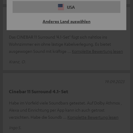
USA
03.10.2023
Anderes Land auswählen
Kabellos glücklich
Das CINEBAR 11 Surround "4.1-Set" fügt sich nahtlos ins
Wohnzimmer ein ohne lästige Kabelverlegung. Es bietet
ausgewogen Sound mit kräftige
Komplette Bewertung lesen
Kranz, O.
19.09.2023
Cinebar 11 Surround 4.1- Set
Habe im Vorfeld viele Soundbars getestet. Auf Dolby Athmos ,
Alexa und Einrichtung per App kann ich auch getrost
verzichten. Habe die Soundb
Komplette Bewertung lesen
Ingo S.