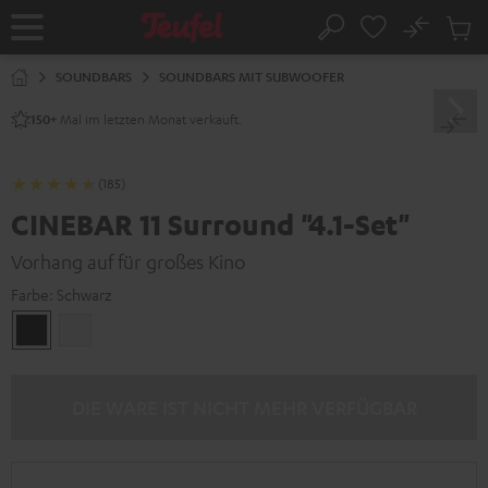
ZUM
NHALT
No
Abs
Startseite
Suche
RINGEN
Artike
im
SOUNDBARS
SOUNDBARS MIT SUBWOOFER
Waren
Mal im letzten Monat verkauft.
150+
(185)
CINEBAR 11 Surround "4.1-Set"
Vorhang auf für großes Kino
Farbe:
Schwarz
Schwarz
Weiß
DIE WARE IST NICHT MEHR VERFÜGBAR