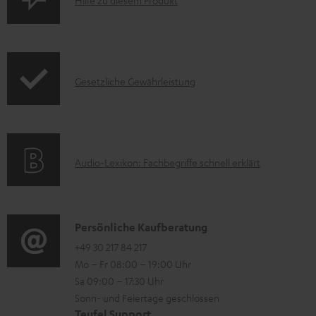
P
Hilfe zu diesem Produkt
r
r
u
o
n
d
t
I
Gesetzliche Gewährleistung
u
e
n
k
r
f
t
l
o
F
a
A
Audio-Lexikon: Fachbegriffe schnell erklärt
r
A
d
u
m
Q
e
d
a
s
n
i
K
Persönliche Kaufberatung
t
o
o
+49 30 217 84 217
i
Mo – Fr 08:00 – 19:00 Uhr
-
n
o
Sa 09:00 – 17:30 Uhr
L
t
n
Sonn- und Feiertage geschlossen
e
a
e
Teufel Support