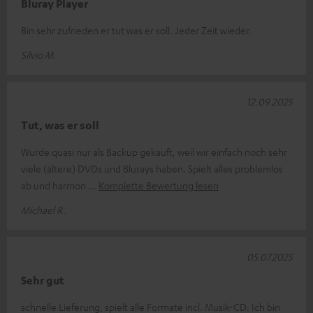
Bluray Player
Bin sehr zufrieden er tut was er soll. Jeder Zeit wieder.
Silvio M.
12.09.2025
Tut, was er soll
Wurde quasi nur als Backup gekauft, weil wir einfach noch sehr
viele (ältere) DVDs und Blurays haben. Spielt alles problemlos
ab und harmon
Komplette Bewertung lesen
Michael R.
05.07.2025
Sehr gut
schnelle Lieferung, spielt alle Formate incl. Musik-CD. Ich bin