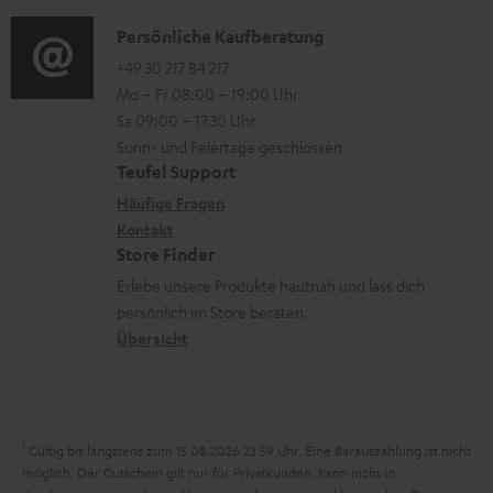
d
e
a
n
i
K
Persönliche Kaufberatung
r
t
e
o
o
+49 30 217 84 217
l
i
n
Mo – Fr 08:00 – 19:00 Uhr
-
n
a
o
z
Sa 09:00 – 17:30 Uhr
L
t
d
n
u
Sonn- und Feiertage geschlossen
e
a
e
e
Teufel Support
m
x
k
n
n
Häufige Fragen
V
i
Kontakt
t
z
e
Store Finder
k
d
u
r
Erlebe unsere Produkte hautnah und lass dich
o
a
r
s
persönlich im Store beraten.
n
t
G
Übersicht
a
e
a
n
n
r
d
a
1
Gültig bis längstens zum 15.08.2026 23:59 Uhr.
Eine Barauszahlung ist nicht
n
möglich. Der Gutschein gilt nur für Privatkunden. Kann nicht in