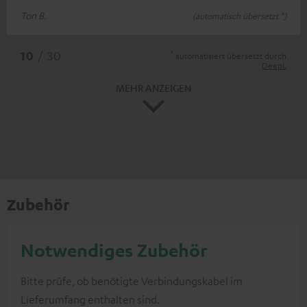
Ton B.
(automatisch übersetzt *)
*
10
/ 30
automatisiert übersetzt durch
DeepL
MEHR ANZEIGEN
Zubehör
Notwendiges Zubehör
Bitte prüfe, ob benötigte Verbindungskabel im
Lieferumfang enthalten sind.