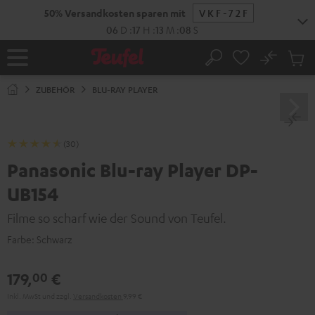
ZUM
50% Versandkosten sparen mit
VKF-72F
NHALT
RINGEN
06
D
:
17
H
:
13
M
:
08
S
No
Abs
Startseite
Suche
Artike
im
ZUBEHÖR
BLU-RAY PLAYER
Waren
(30)
Panasonic Blu-ray Player DP-
UB154
Filme so scharf wie der Sound von Teufel.
Farbe:
Schwarz
179,
€
00
Inkl. MwSt
und zzgl.
Versandkosten
9,99 €