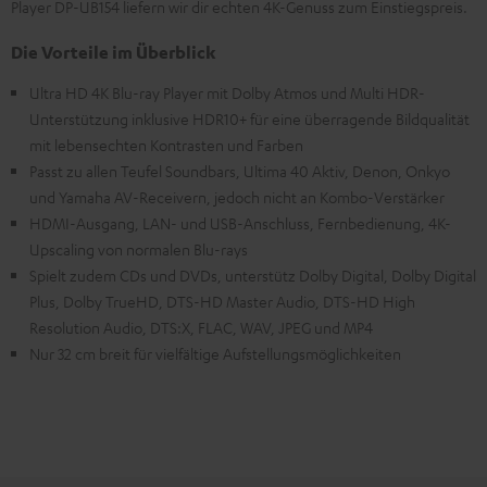
Player DP-UB154 liefern wir dir echten 4K-Genuss zum Einstiegspreis.
Die Vorteile im Überblick
Ultra HD 4K Blu-ray Player mit Dolby Atmos und Multi HDR-
Unterstützung inklusive HDR10+ für eine überragende Bildqualität
mit lebensechten Kontrasten und Farben
Passt zu allen Teufel Soundbars, Ultima 40 Aktiv, Denon, Onkyo
und Yamaha AV-Receivern, jedoch nicht an Kombo-Verstärker
HDMI-Ausgang, LAN- und USB-Anschluss, Fernbedienung, 4K-
Upscaling von normalen Blu-rays
Spielt zudem CDs und DVDs, unterstütz Dolby Digital, Dolby Digital
Plus, Dolby TrueHD, DTS-HD Master Audio, DTS-HD High
Resolution Audio, DTS:X, FLAC, WAV, JPEG und MP4
Nur 32 cm breit für vielfältige Aufstellungsmöglichkeiten