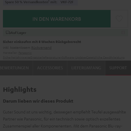
1
Spare 50 % Versandkosten
mit:
VKF-72F
IN DEN WARENKORB
Auf Lager
Sicher einkaufen mit 8 Wochen Rückgaberecht
inkl. kostenlosem
Rückversand
Hersteller:
Panasonic
Sicherheitshinweise
Ersatzteile
Reparaturen
Software-Updates
Gesetzliche Gewährleistung
BEWERTUNGEN
ACCESSORIES
LIEFERUMFANG
SUPPORT
Highlights
Darum lieben wir dieses Produkt
Guter Sound ist uns wichtig, deswegen empfiehlt Teufel ausgewählte
Partner wie Panasonic, für ein technisch sowie optisch exzellentes
Zusammenspiel aller Komponenenten. Mit dem Panasonic Blu-ray-