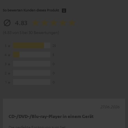
So bewerten Kunden dieses Produkt
4.83
(4.83 von 5 bei 30 Bewertungen)
5
25
4
5
3
0
2
0
1
0
27.06.2026
CD-/DVD-/Blu-ray-Player in einem Gerät
Die perfekte Ergänzung zum Set