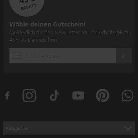
RABATT
N
Wähle deinen Gutschein!
Melde dich für den Newsletter an und erhalte bis zu
e
45 € als Dankeschön.
w
s
JETZT
EMAIL
l
ANME
WIDGET
e
t
t
e
r
a
n
Kategorien
m