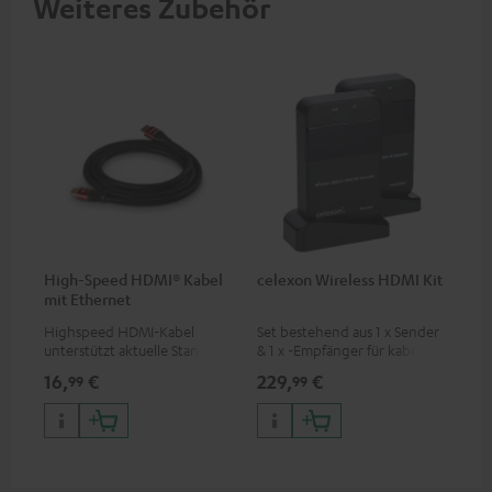
Weiteres Zubehör
High-Speed HDMI® Kabel
celexon Wireless HDMI Kit
mit Ethernet
Highspeed HDMI-Kabel
Set bestehend aus 1 x Sender
unterstützt aktuelle Standards
& 1 x -Empfänger für kabellose
wie z.B. 4K 50/60p und 4K 3D
HDMI-Signalübertragung
16,
€
229,
€
99
99
(Audio/Video) bis zu 30
Metern (Sichtverbindung)