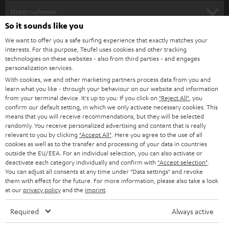
HEIMKINO
e
Unternehmen
l
So it sounds like you
HEIMKINO-KOMPLETTANLAGEN
SUPPORT
d
Teufel Onlineshops
We want to offer you a safe surfing experience that exactly matches your
interests. For this purpose, Teufel uses cookies and other tracking
SOUNDBARS
u
KARRIERE
technologies on these websites - also from third parties - and engages
DEUTSCHLAND
personalization services.
n
STEREO
With cookies, we and other marketing partners process data from you and
PRESSE & MARKETING
g
learn what you like - through your behaviour on our website and information
ÖSTERREICH
SMART HOME
from your terminal device. It's up to you: If you click on
"Reject All"
, you
GESCHÄFTSKUNDEN
confirm our default setting, in which we only activate necessary cookies. This
means that you will receive recommendations, but they will be selected
SCHWEIZ
BLUETOOTH-LAUTSPRECHER
PARTNERPROGRAMM
randomly. You receive personalized advertising and content that is really
relevant to you by clicking
"Accept All"
. Here you agree to the use of all
KOPFHÖRER
cookies as well as to the transfer and processing of your data in countries
NIEDERLANDE
BLOG
outside the EU/EEA. For an individual selection, you can also activate or
deactivate each category individually and confirm with
"Accept selection"
.
BLUETOOTH-KOPFHÖRER
NEWSLETTER
You can adjust all consents at any time under "Data settings" and revoke
BELGIEN
them with effect for the future. For more information, please also take a look
STEREOANLAGEN
at our
privacy policy
and the
imprint
.
STORES
FRANKREICH
LAUTSPRECHER
Required
Always active
DEINE VORTEILE BEI TEUFEL