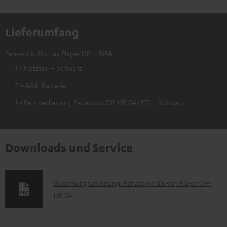
Lieferumfang
Panasonic Blu-ray Player DP-UB154
1 × Netzteil – Schwarz
2 × AAA-Batterie
1 × Fernbedienung Panasonic DP-UB154 (ET) – Schwarz
Downloads und Service
D
Bedienungsanleitung: Panasonic Blu-ray Player DP-
UB154
o
k