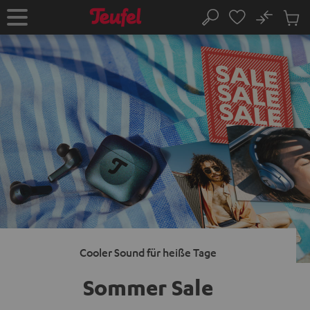
ZUM
NHALT
No
Abs
Startseite
Suche
RINGEN
Artike
im
Waren
Cooler Sound für heiße Tage
Sommer Sale