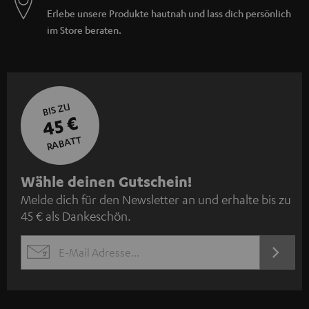
Erlebe unsere Produkte hautnah und lass dich persönlich
im Store beraten.
BIS ZU
45 €
RABATT
N
Wähle deinen Gutschein!
Melde dich für den Newsletter an und erhalte bis zu
e
45 € als Dankeschön.
w
s
JETZT
EMAIL
l
ANME
WIDGET
e
t