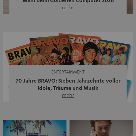
mehr
Unser portabler, aktiver HiFi-Streaming-Speaker
MOTIV® XL kandidiert bei der Leserwahl zum Goldenen
Computer 2026 in der Kategorie „Sound“. Das smarte
Streaming-System vereint hochwertige HiFi-Technik,
moderne Streaming-Funktionen und hohe Flexibilität in
einem einzigen Gerät – und zeigt, dass man für großen
Sound heute keine klassische HiFi-Anlage mehr braucht.
Du fragst dich, warum der MOTIV® XL deine […]
ENTERTAINMENT
70 Jahre BRAVO: Sieben Jahrzehnte voller
Idole, Träume und Musik
mehr
Wer in den 80ern, 90ern oder frühen 2000ern
aufgewachsen ist, kennt wahrscheinlich dieses Gefühl:
die BRAVO kaufen, durchblättern, Poster aufhängen. Seit
1956 begleitet das Magazin Jugendliche durch Rock und
Pop, kleine Schwärmereien und große Fragen. Zum 70.