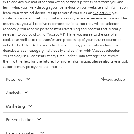
With cookies, we and other marketing partners process data from you and
learn what you like - through your behaviour on our website and information
from your terminal device. It's up to you: If you click on
"Reject All"
, you
confirm our default setting, in which we only activate necessary cookies. This
means that you will receive recommendations, but they will be selected
randomly. You receive personalized advertising and content that is really
relevant to you by clicking
"Accept All"
. Here you agree to the use of all
cookies as well as to the transfer and processing of your data in countries
outside the EU/EEA. For an individual selection, you can also activate or
deactivate each category individually and confirm with
"Accept selection"
.
You can adjust all consents at any time under "Data settings" and revoke
them with effect for the future. For more information, please also take a look
at our
privacy policy
and the
imprint
.
Required
Always active
Analysis
Marketing
Personalization
External content