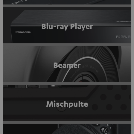
Blu-ray Player
Beamer
Mischpulte