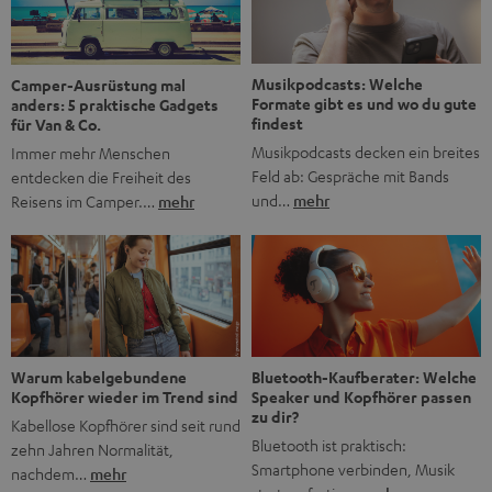
Jubiläum werfen wir einen Blick zurück. Vom Filmheft zur
Jugendmarke: Wie die BRAVO ihren Ton fand Als die […]
Musikpodcasts: Welche
Camper-Ausrüstung mal
Formate gibt es und wo du gute
anders: 5 praktische Gadgets
findest
für Van & Co.
Musikpodcasts decken ein breites
Immer mehr Menschen
Feld ab: Gespräche mit Bands
entdecken die Freiheit des
und…
mehr
Reisens im Camper.…
mehr
Bluetooth-Kaufberater: Welche
Warum kabelgebundene
Speaker und Kopfhörer passen
Kopfhörer wieder im Trend sind
zu dir?
Kabellose Kopfhörer sind seit rund
Bluetooth ist praktisch:
zehn Jahren Normalität,
Smartphone verbinden, Musik
nachdem…
mehr