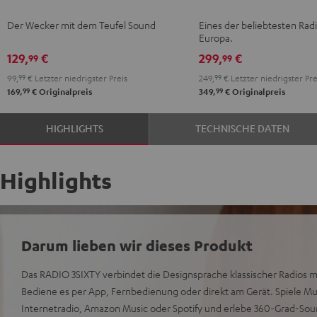
Black
Light
Mint
Night
Der Wecker mit dem Teufel Sound
Eines der beliebtesten Radi
Gray
Green
Black
Europa.
129,
€
299,
€
99
99
99,
99
€
Letzter niedrigster Preis
249,
99
€
Letzter niedrigster Pre
99
99
169,
€
Originalpreis
349,
€
Originalpreis
HIGHLIGHTS
TECHNISCHE DATEN
Highlights
Darum lieben wir dieses Produkt
Das RADIO 3SIXTY verbindet die Designsprache klassischer Radios 
Bediene es per App, Fernbedienung oder direkt am Gerät. Spiele Mu
Internetradio, Amazon Music oder Spotify und erlebe 360-Grad-So