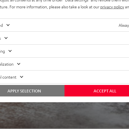
uture. For more information, please also take a look at our
privacy policy
an
ed
Alway
s
i 2997 Bewertungen)
ing
WERTUNGEN
lization
l content
APPLY SELECTION
ACCEPT ALL