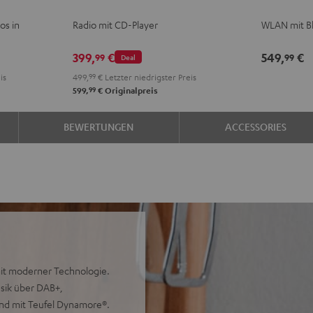
Schwarz
Weiß
os in
Radio mit CD-Player
WLAN mit B
399,
€
549,
€
99
99
Deal
is
499,
99
€
Letzter niedrigster Preis
99
599,
€
Originalpreis
BEWERTUNGEN
ACCESSORIES
mit moderner Technologie.
sik über DAB+,
und mit Teufel Dynamore®.