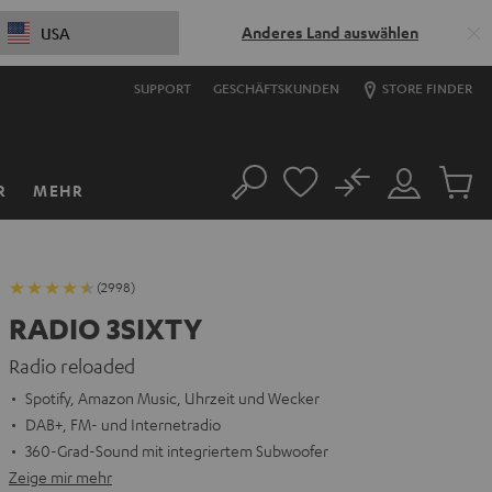
Anderes Land auswählen
USA
SUPPORT
GESCHÄFTSKUNDEN
STORE FINDER
No
R
MEHR
Suche
Mein
Artikel
Konto
im
Warenk
(2998)
RADIO 3SIXTY
Radio reloaded
Spotify, Amazon Music, Uhrzeit und Wecker
DAB+, FM- und Internetradio
360-Grad-Sound mit integriertem Subwoofer
Zeige mir mehr