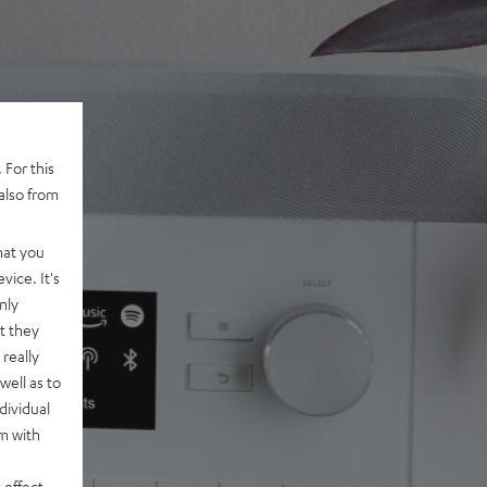
 For this
also from
hat you
vice. It's
nly
t they
really
well as to
dividual
rm with
 effect