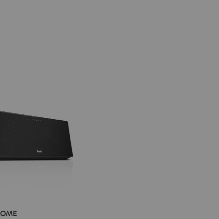
IV®
HOME
E