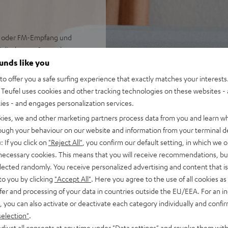
et oder FM-Empfang und
ei direkt vom Smartphone
ion im Raum, Downfire-
ounds like you
o offer you a safe surfing experience that exactly matches your interests.
dcasts und Internetradio
Teufel uses cookies and other tracking technologies on these websites - 
ties - and engages personalization services.
oid) und direkt am Gerät
kies, we and other marketing partners process data from you and learn w
rough your behaviour on our website and information from your terminal de
Teufel Qualität, dimmbares,
: If you click on
"Reject All"
, you confirm our default setting, in which we o
 necessary cookies. This means that you will receive recommendations, bu
to-Power-On- und Off-
elected randomly. You receive personalized advertising and content that is 
to you by clicking
"Accept All"
. Here you agree to the use of all cookies as 
-Gerät, Google Play Music,
fer and processing of your data in countries outside the EU/EEA. For an in
, you can also activate or deactivate each category individually and confi
selection"
.
djust all consents at any time under "Data settings" and revoke them with