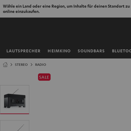
Wähle ein Land oder eine Region, um Inhalte für deinen Standort zu
online einzukaufen.
ZUM
NHALT
RINGEN
LAUTSPRECHER
HEIMKINO
SOUNDBARS
BLUETO
Startseite
STEREO
RADIO
SALE