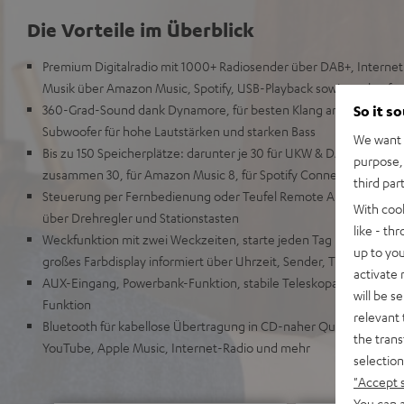
Die Vorteile im Überblick
Premium Digitalradio mit 1000+ Radiosender über DAB+, Intern
Musik über Amazon Music, Spotify, USB-Playback sowie verlustfr
360-Grad-Sound dank Dynamore, für besten Klang an jeder Posit
So it s
Subwoofer für hohe Lautstärken und starken Bass
We want t
Bis zu 150 Speicherplätze: darunter je 30 für UKW & DAB+ , für Po
purpose, 
zusammen 30, für Amazon Music 8, für Spotify Connect 10
third par
Steuerung per Fernbedienung oder Teufel Remote App (iOS/Andr
With coo
über Drehregler und Stationstasten
like - th
Weckfunktion mit zwei Weckzeiten, starte jeden Tag mit Musik in 
up to you
großes Farbdisplay informiert über Uhrzeit, Sender, Titel etc.
activate
AUX-Eingang, Powerbank-Funktion, stabile Teleskopantenne, Au
will be s
Funktion
relevant 
Bluetooth für kabellose Übertragung in CD-naher Qualität vom TV
the trans
YouTube, Apple Music, Internet-Radio und mehr
selection
"Accept 
You can a