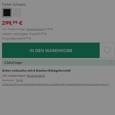
Farbe:
Schwarz
Schwarz
Weiß
299,
€
99
Inkl. MwSt
und zzgl.
Versandkosten
24,99 €
Letzter niedrigster Preis
229,
99
€
Originalpreis
349,
99
€
IN DEN WARENKORB
Auf Lager
Sicher einkaufen mit 8 Wochen Rückgaberecht
inkl. kostenlosem
Rückversand
Hersteller:
Teufel
Sicherheitshinweise
Ersatzteile
Reparaturen
Software-Updates
Gesetzliche Gewährleistung