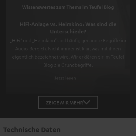
der
Wissenswertes zum Thema im Teufel Blog
Datenschutzerklärung
unter
HiFi-Anlage vs. Heimkino: Was sind die
I
Unterschiede?
zu
„HiFi“ und „Heimkino“ sind häufig genannte Begriffe im
finden
.
Audio-Bereich. Nicht immer ist klar, was mit ihnen
eigentlich bezeichnet wird. Wir erklären dir im Teufel
Blog die Grundbegriffe.
Jetzt lesen
ZEIGE MIR MEHR
Technische Daten