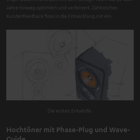
b
Jahre hinweg optimiert und verfeinert. Zahlreiches
e
Kundenfeedback floss in die Entwicklung mit ein.
f
i
n
d
e
t
s
i
c
h
e
i
Die ersten Entwürfe.
n
V
Hochtöner mit Phase-Plug und Wave-
i
Guide
d