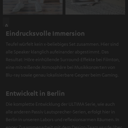
A
Eindrucksvolle Immersion
n
d
Teufel würfelt kein x-beliebiges Set zusammen. Hier sind
i
alle Speaker klanglich aufeinander abgestimmt. Das
e
Resultat: Höre einhüllende Surround-Effekte bei Filmton,
s
eine mitreißende Atmosphäre bei Musikkonzerten von
e
Blu-ray sowie genau lokalisierbare Gegner beim Gaming.
r
S
t
Entwickelt in Berlin
e
Die komplette Entwicklung der ULTIMA Serie, wie auch
l
alle anderen Passiv Lautsprecher-Serien, erfolgt hier in
l
Berlin in unseren Labors und reflexionsarmen Räumen. In
e
enger Zusammenarbeit mit dem Design-Team wurde über