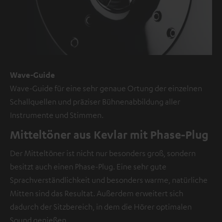
Inhalt
kann
hier
mit
nur
einem
Wave-Guide
Klick
Wave-Guide für eine sehr genaue Ortung der einzelnen
angezeigt
Schallquellen und präziser Bühnenabbildung aller
werden.
Instrumente und Stimmen.
Mit
Mitteltöner aus Kevlar mit Phase-Plug
dem
Der Mitteltöner ist nicht nur besonders groß, sondern
Anklicken
besitzt auch einen Phase-Plug. Eine sehr gute
des
Sprachverständlichkeit und besonders warme, natürliche
Inhalts
Mitten sind das Resultat. Außerdem erweitert sich
wird
dadurch der Sitzbereich, in dem die Hörer optimalen
zugestimmt,
Sound genießen.
dass