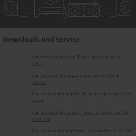
Downloads und Service
D
Konformitätserklärung: 30 m Lautsprecherkabel
C2530S
o
k
Konformitätserklärung: 2,5 m Subwoofer-Kabel
C3525W
u
m
Bedienungsanleitung: Paar Regal-Lautsprecher UL 20
Mk3 18
e
n
Konformitätserklärung: Paar Regal-Lautsprecher UL
t
20 Mk3 18
e
Bedienungsanleitung: Stand-Lautsprecher UL 40 Mk3