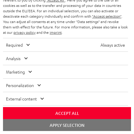
relevant to you by clicking
"Accept All"
. Here you agree to the use of all
n
Safety Booklet: T 10 Subwoofer
cookies as well as to the transfer and processing of your data in countries
outside the EU/EEA. For an individual selection, you can also activate or
Bedienungsanleitung: Yamaha RX-V6A
deactivate each category individually and confirm with
"Accept selection"
.
You can adjust all consents at any time under "Data settings" and revoke
Quick Start Guide: Yamaha RX-V6A
them with effect for the future. For more information, please also take a look
at our
privacy policy
and the
imprint
.
Konformitätserklärung: BenQ Beamer W2710i
Required
Always active
Bedienungsanleitung: BenQ Beamer W2710i
Analysis
Marketing
P
Hilfe zu diesem Produkt
r
Personalization
o
External content
d
I
Gesetzliche Gewährleistung
u
ACCEPT ALL
n
k
Chat
APPLY SELECTION
f
starten
t