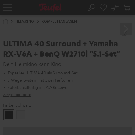
ZUM
NHALT
No
Abs
Startseite
Suche
RINGEN
Artike
im
HEIMKINO
KOMPLETTANLAGEN
Waren
ULTIMA 40 Surround + Yamaha
RX-V6A + BenQ W2710i "5.1-Set"
Dein Heimkino kann Kino
Topseller ULTIMA 40 als Surround-Set
3-Wege-System mit zwei Tieftönern
Sofort spielfertig mit AV-Receiver
Zeige mir mehr
Farbe:
Schwarz
Schwarz
Weiß