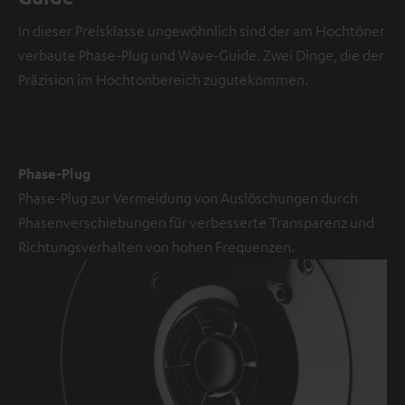
e
In dieser Preisklasse ungewöhnlich sind der am Hochtöner
o
verbaute Phase-Plug und Wave-Guide. Zwei Dinge, die der
Präzision im Hochtonbereich zugutekommen.
NMALIG
STIMMEN
UND
Externe Inhalte
ZEIGEN
immer anzeigen? In
Phase-Plug
den
Daten‑Einstellungen
Phase-Plug zur Vermeidung von Auslöschungen durch
aktivieren
Phasenverschiebungen für verbesserte Transparenz und
YouTube-/Vimeo-
Richtungsverhalten von hohen Frequenzen.
Videos
sind
externe
Inhalte.
Der
externe