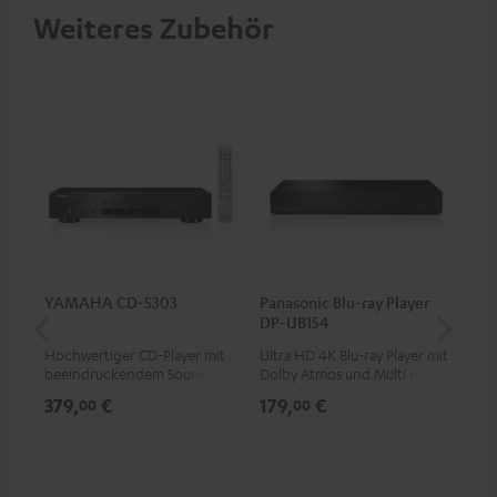
Weiteres Zubehör
YAMAHA CD-S303
Panasonic Blu-ray Player
30
DP-UB154
C2
Hochwertiger CD-Player mit
Ultra HD 4K Blu-ray Player mit
Lau
beeindruckendem Sound und
Dolby Atmos und Multi HDR-
wertiger Verarbeitung
Unterstützung inklusive
379,
€
179,
€
59
00
00
HDR10+ für eine überragende
Bildqualität mit lebensechten
Kontrasten und Farben