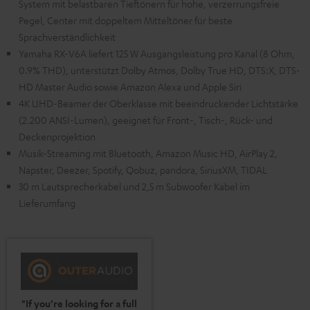
System mit belastbaren Tieftönern für hohe, verzerrungsfreie
Pegel, Center mit doppeltem Mitteltöner für beste
Sprachverständlichkeit
Yamaha RX-V6A liefert 125 W Ausgangsleistung pro Kanal (8 Ohm,
0.9% THD), unterstützt Dolby Atmos, Dolby True HD, DTS:X, DTS-
HD Master Audio sowie Amazon Alexa und Apple Siri
4K UHD-Beamer der Oberklasse mit beeindruckender Lichtstärke
(2.200 ANSI-Lumen), geeignet für Front-, Tisch-, Rück- und
Deckenprojektion
Musik-Streaming mit Bluetooth, Amazon Music HD, AirPlay 2,
Napster, Deezer, Spotify, Qobuz, pandora, SiriusXM, TIDAL
30 m Lautsprecherkabel und 2,5 m Subwoofer Kabel im
Lieferumfang
"If you’re looking for a full